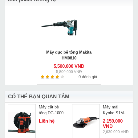
Máy đục bê tông Makita
HM0810
5,500,000 VNĐ
5,800,000 VNĐ
0 đánh giá
CÓ THỂ BẠN QUAN TÂM
Máy cắt bê
Máy mài
tông DG-1000
Kynko S1M-
KD22-230
Liên hệ
2,159,000
VNĐ
Đ
2,630,000 VNĐ