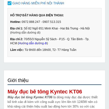
GIAO HÀNG MIỄN PHÍ NỘI THÀNH
HỖ TRỢ ĐẶT HÀNG QUA ĐIỆN THOẠI:
Hotline:
0972.888.247 - 0907.513.315
Địa chỉ 1:
Số 82 Ngõ 651 Minh Khai - Hai Bà Trưng - Hà Nội
(
Hướng dẫn đường đi
)
Địa chỉ 2:
70/55/3 Nguyễn Sỹ Sách - P.15 - Q. Tân Bình - Tp.
HCM (
Hướng dẫn đường đi
)
Làm việc:
Từ 8h00 đến 18h00, T2- T7 Hàng Tuần
Giới thiệu
Máy đục bê tông Kyntec KT06
Máy đục bê tông Kyntec KT06
là dòng máy đục đại được thiết
kế tinh xảo đi kèm với công suất cực lớn lên tới 1240W nên có
khả năng cải thiện hiệu suất lao động hơn tới 30% so với các