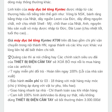
dòng máy thông thường khác.
Linh kiện của
máy đục bê tông Kyntec
được nhập từ các
thương hiệu nổi tiếng trên thế giới như: Vòng bi NSK, bánh răng
bằng thép của Nhật, dây nguồn Leoni của Đức, dây đồng nguyên
chất, mỡ chịu nhiệt Shell - Mỹ, chổi than của Nhật, Anh, nguyên
liệu sản xuất vỏ máy được nhập từ Đức, Đài Loan (chịu nhiệt tốt,
tuổi thọ cao)...
Giá
máy đục bê tông
Kyntec KT06
trên đã bao gồm chi phí vận
chuyển trong nội thành HN, ngoại thành và các khu vực khác vui
lòng liên hệ để biết thêm chi tiết.
🏆Quảng cáo thì ai nói chẳng hay Các chính sách siêu ưu đãi
của
THIẾT BỊ ĐIỆN CẦM TAY
sẽ XOÁ BỎ mọi nỗi lo mua hàng
của các anh/chị:
✅7 ngày miễn phí đổi trả - Hoàn tiền ngay 100% (Lỗi của nhà sản
xuất)
✅Bảo hành
miễn phí
từ 03 - 18 tháng với mặt hàng máy móc
(chú ý không áp dụng với vật tư phụ, tiêu hao).
✅Giao hàng nhanh tại nhà - Chỉ thanh toán sau khi nhận hàng
✅Cam kết 100% hình ảnh/video là đúng sự thật, nếu không
đúng
THIẾT BỊ ĐIỆN CẦM TAY
sẽ bồi thường thêm 3.000.000đ