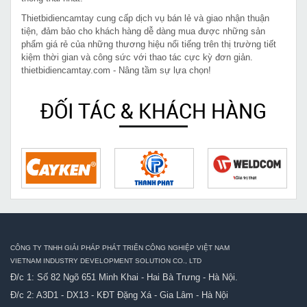
Thietbidiencamtay cung cấp dịch vụ bán lẻ và giao nhận thuận
tiện, đảm bảo cho khách hàng dễ dàng mua được những sản
phẩm giá rẻ của những thương hiệu nổi tiếng trên thị trường tiết
kiệm thời gian và công sức với thao tác cực kỳ đơn giản.
thietbidiencamtay.com - Nâng tầm sự lựa chọn!
ĐỐI TÁC & KHÁCH HÀNG
CÔNG TY TNHH GIẢI PHÁP PHÁT TRIỂN CÔNG NGHIỆP VIỆT NAM
VIETNAM INDUSTRY DEVELOPMENT SOLUTION CO., LTD
Đ/c 1: Số 82 Ngõ 651 Minh Khai - Hai Bà Trưng - Hà Nội.
Đ/c 2: A3D1 - DX13 - KĐT Đặng Xá - Gia Lâm - Hà Nội