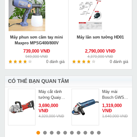
Máy phun sơn cầm tay mini
Máy lăn sơn tường HD01
Maxpro MPSG400/800V
739,000 VNĐ
2,790,000 VNĐ
949,000 VNĐ
4,370,000 VNĐ
0 đánh giá
0 đánh giá
CÓ THỂ BẠN QUAN TÂM
Máy cắt rãnh
Máy mài
0
tường Quaiyou
Bosch GWS
QY-1252 đời
900-100
Đ
3,690,000
1,319,000
mới nhất
VNĐ
VNĐ
Đ
4,320,000 VNĐ
1,640,000 VNĐ
MUA NGAY
MUA NGAY