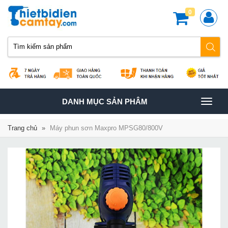
0
TOGGLE
DANH MỤC SẢN PHÂM
NAVIGATION
Trang chủ
»
Máy phun sơn Maxpro MPSG80/800V