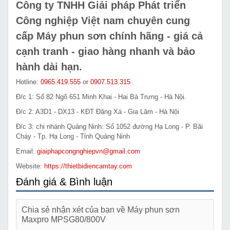
Công ty TNHH Giải pháp Phát triển
Công nghiệp Việt nam chuyên cung
cấp
Máy phun sơn
chính hãng - giá cả
cạnh tranh - giao hàng nhanh và bảo
hành dài hạn.
Hotline:
0965.419.555
or
0907.513.315
Đ/c 1: Số 82 Ngõ 651 Minh Khai - Hai Bà Trưng - Hà Nội.
Đ/c 2: A3D1 - DX13 - KĐT Đặng Xá - Gia Lâm - Hà Nội
Đ/c 3: chi nhánh Quảng Ninh: Số 1052 đường Hạ Long - P. Bãi
Cháy - Tp. Hạ Long - Tỉnh Quảng Ninh
Email:
giaiphapcongnghiepvn@gmail.com
Website:
https://thietbidiencamtay.com
Đánh giá & Bình luận
Chia sẻ nhận xét của bạn về Máy phun sơn
Maxpro MPSG80/800V