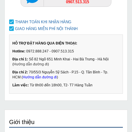
0907.513.315
THANH TOÁN KHI NHẬN HÀNG
GIAO HÀNG MIỄN PHÍ NỘI THÀNH
HỖ TRỢ ĐẶT HÀNG QUA ĐIỆN THOẠI:
Hotline:
0972.888.247 - 0907.513.315
Địa chỉ 1:
Số 82 Ngõ 651 Minh Khai - Hai Bà Trưng - Hà Nội
(
Hướng dẫn đường đi
)
Địa chỉ 2:
70/55/3 Nguyễn Sỹ Sách - P.15 - Q. Tân Bình - Tp.
HCM (
Hướng dẫn đường đi
)
Làm việc:
Từ 8h00 đến 18h00, T2- T7 Hàng Tuần
Giới thiệu