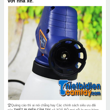
với nhà xe
.
🏆Quảng cáo thì ai nói chẳng hay Các chính sách siêu ưu đãi
của
THIẾT BỊ ĐIỆN CẦM TAY
sẽ XOÁ BỎ mọi nỗi lo mua hàng