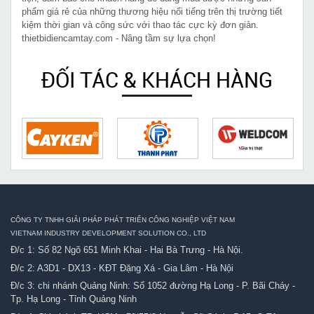
phẩm giá rẻ của những thương hiệu nổi tiếng trên thị trường tiết
kiệm thời gian và công sức với thao tác cực kỳ đơn giản.
thietbidiencamtay.com - Nâng tầm sự lựa chọn!
ĐỐI TÁC & KHÁCH HÀNG
CÔNG TY TNHH GIẢI PHÁP PHÁT TRIỂN CÔNG NGHIỆP VIỆT NAM
VIETNAM INDUSTRY DEVELOPMENT SOLUTION CO., LTD
Đ/c 1: Số 82 Ngõ 651 Minh Khai - Hai Bà Trưng - Hà Nội.
Đ/c 2: A3D1 - DX13 - KĐT Đặng Xá - Gia Lâm - Hà Nội
Đ/c 3: chi nhánh Quảng Ninh: Số 1052 đường Hạ Long - P. Bãi Cháy -
Tp. Hạ Long - Tỉnh Quảng Ninh