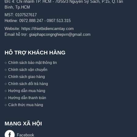
Đ/c 4: Chi nhánh TP. HCM - 70/55/3 Nguyễn Sỹ Sách, P.15, Q.Tân
Bình, Tp.HCM
MST: 0107527617
Hotline:
0972.888.247
-
0907.513.315
Website:
https://thietbidiencamtay.com
Email hỗ trợ:
giaiphapcongnghiepvn@gmail.com
HỖ TRỢ KHÁCH HÀNG
Chính sách bảo mật thông tin
Chính sách vận chuyển
Chính sách giao hàng
Chính sách đổi trả hàng
Hướng dẫn mua hàng
Hướng dẫn thanh toán
Cách thức mua hàng
MẠNG XÃ HỘI