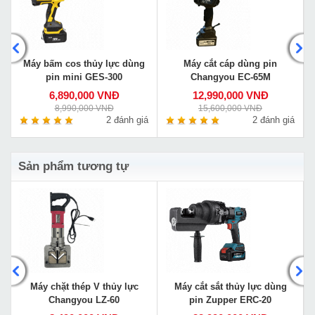
Máy bấm cos thủy lực dùng
Máy cắt cáp dùng pin
pin mini GES-300
Changyou EC-65M
6,890,000 VNĐ
12,990,000 VNĐ
8,990,000 VNĐ
15,600,000 VNĐ
á
2 đánh giá
2 đánh giá
Sản phẩm tương tự
Máy chặt thép V thủy lực
Máy cắt sắt thủy lực dùng
Changyou LZ-60
pin Zupper ERC-20