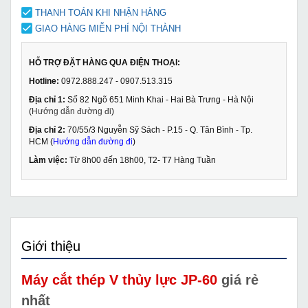
THANH TOÁN KHI NHẬN HÀNG
GIAO HÀNG MIỄN PHÍ NỘI THÀNH
HỖ TRỢ ĐẶT HÀNG QUA ĐIỆN THOẠI:
Hotline:
0972.888.247 - 0907.513.315
Địa chỉ 1:
Số 82 Ngõ 651 Minh Khai - Hai Bà Trưng - Hà Nội
(
Hướng dẫn đường đi
)
Địa chỉ 2:
70/55/3 Nguyễn Sỹ Sách - P.15 - Q. Tân Bình - Tp.
HCM (
Hướng dẫn đường đi
)
Làm việc:
Từ 8h00 đến 18h00, T2- T7 Hàng Tuần
Giới thiệu
Máy cắt thép V thủy lực JP-60
giá rẻ
nhất