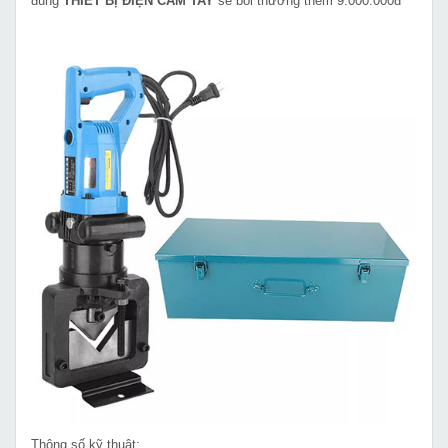
đúng
THIẾT BỊ ĐIỆN CẦM TAY
sẽ bồi thường thêm 9.000.000đ
Thông số kỹ thuật: