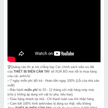
🏆Quảng cáo thì ai nói chẳng hay Các chính sách siêu ưu đãi
của
THIẾT BỊ ĐIỆN CẦM TAY
sẽ XOÁ BỎ mọi nỗi lo mua hàng
của các anh/chị:
✅7 ngày miễn phí đổi trả - Hoàn tiền ngay 100% (Lỗi của nhà sản
xuất)
✅Bảo hành
miễn phí
từ 03 - 12 tháng với mặt hàng máy móc
(chú ý không áp dụng với vật tư phụ, tiêu hao).
✅Giao hàng nhanh tại nhà - Chỉ thanh toán sau khi nhận hàng
✅Cam kết 100% hình ảnh/video là đúng sự thật, nếu không