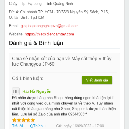
Cháy - Tp. Hạ Long - Tỉnh Quảng Ninh
Đ/c 4: Chi nhánh TP. HCM - 70/55/3 Nguyễn Sỹ Sách, P.15,
Q.Tân Bình, Tp.HCM
Email:
giaiphapcongnghiepvn@gmail.com
Website:
https://thietbidiencamtay.com
Đánh giá & Bình luận
Chia sẻ nhận xét của bạn về Máy cắt thép V thủy
lực Changyou JP-60
Có 1 bình luận:
Viết đánh giá
Hải Hà Nguyễn
HH
Đã nhận được hàng nha Shop, hàng dùng ngon khá tiện lợi ít
nhất với công việc của mình chuyên là về thép V. Tuy nhiên
cải thiện khâu giao hàng nha Shop, Shipper k được thân thiện
lắm. Lưu lại số Zalo của anh nha 09344503**
Trả lời
Thích
Gửi ngày 16/09/2022 - 17:00
1