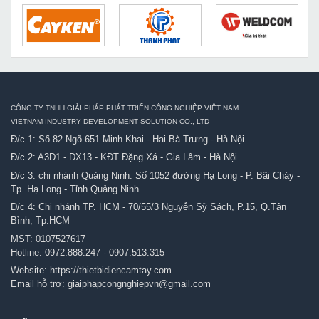
CÔNG TY TNHH GIẢI PHÁP PHÁT TRIỂN CÔNG NGHIỆP VIỆT NAM
VIETNAM INDUSTRY DEVELOPMENT SOLUTION CO., LTD
Đ/c 1: Số 82 Ngõ 651 Minh Khai - Hai Bà Trưng - Hà Nội.
Đ/c 2: A3D1 - DX13 - KĐT Đặng Xá - Gia Lâm - Hà Nội
Đ/c 3: chi nhánh Quảng Ninh: Số 1052 đường Hạ Long - P. Bãi Cháy -
Tp. Hạ Long - Tỉnh Quảng Ninh
Đ/c 4: Chi nhánh TP. HCM - 70/55/3 Nguyễn Sỹ Sách, P.15, Q.Tân
Bình, Tp.HCM
MST: 0107527617
Hotline:
0972.888.247
-
0907.513.315
Website:
https://thietbidiencamtay.com
Email hỗ trợ:
giaiphapcongnghiepvn@gmail.com