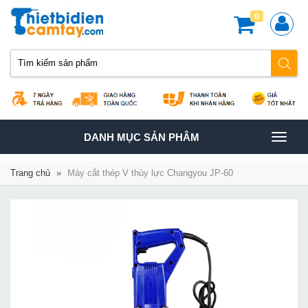
0
TOGGLE
DANH MỤC SẢN PHÂM
NAVIGATION
Trang chủ
»
Máy cắt thép V thủy lực Changyou JP-60