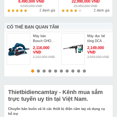
8,490,000 VNĐ
22,990,000 VNĐ
9,590,000 VNĐ
26,450,000 VNĐ
á
2 đánh giá
2 đánh giá
CÓ THỂ BẠN QUAN TÂM
Máy bào
Máy đục bê
-
Bosch GHO
tông DCA
10-82
AZG6S
2,116,000
2,149,000
VNĐ
VNĐ
Đ
2,192,000 VNĐ
2,550,000 VNĐ
MUA NGAY
MUA NGAY
Thietbidiencamtay
- Kênh mua sắm
trực tuyến uy tín tại Việt Nam.
Chuyên bán buôn và lẻ các thiết bị điện cầm tay và dụng cụ
hỗ trợ