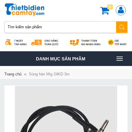
0
TOGGLE
DANH MỤC SẢN PHÂM
NAVIGATION
Trang chủ
»
Súng hàn Mig 24KD 3m