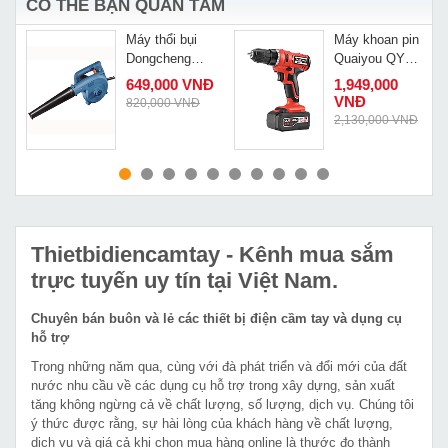
CÓ THỂ BẠN QUAN TÂM
Máy thổi bụi
Máy khoan pin
Dongcheng
Quaiyou QY
A
DQF32
5220
649,000 VNĐ
1,949,000
VNĐ
820,000 VNĐ
Đ
2,130,000 VNĐ
MUA NGAY
MUA NGAY
Thietbidiencamtay
- Kênh mua sắm
trực tuyến uy tín tại Việt Nam.
Chuyên bán buôn và lẻ các thiết bị điện cầm tay và dụng cụ
hỗ trợ
Trong những năm qua, cùng với đà phát triển và đổi mới của đất
nước nhu cầu về các dụng cụ hỗ trợ trong xây dựng, sản xuất
tăng không ngừng cả về chất lượng, số lượng, dịch vụ. Chúng tôi
ý thức được rằng, sự hài lòng của khách hàng về chất lượng,
dịch vụ và giá cả khi chọn mua hàng online là thước đo thành