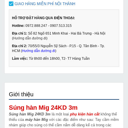
GIAO HÀNG MIỄN PHÍ NỘI THÀNH
HỖ TRỢ ĐẶT HÀNG QUA ĐIỆN THOẠI:
Hotline:
0972.888.247 - 0907.513.315
Địa chỉ 1:
Số 82 Ngõ 651 Minh Khai - Hai Bà Trưng - Hà Nội
(
Hướng dẫn đường đi
)
Địa chỉ 2:
70/55/3 Nguyễn Sỹ Sách - P.15 - Q. Tân Bình - Tp.
HCM (
Hướng dẫn đường đi
)
Làm việc:
Từ 8h00 đến 18h00, T2- T7 Hàng Tuần
Giới thiệu
Súng hàn Mig 24KD 3m
Súng hàn Mig 24KD 3m
là một loại
phụ kiện hàn cắt
không thể
thiếu của
máy hàn Mig
với các đặc điểm như sau: Tay cầm mềm
nhám giúp cho súng có thể cầm nắm dễ dàng kể cả trong các