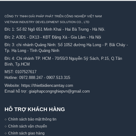
CÔNG TY TNHH GIẢI PHÁP PHÁT TRIỂN CÔNG NGHIỆP VIỆT NAM
VIETNAM INDUSTRY DEVELOPMENT SOLUTION CO., LTD
Đ/c 1: Số 82 Ngõ 651 Minh Khai - Hai Bà Trưng - Hà Nội.
Đ/c 2: A3D1 - DX13 - KĐT Đặng Xá - Gia Lâm - Hà Nội
Đ/c 3: chi nhánh Quảng Ninh: Số 1052 đường Hạ Long - P. Bãi Cháy -
Tp. Hạ Long - Tỉnh Quảng Ninh
Đ/c 4: Chi nhánh TP. HCM - 70/55/3 Nguyễn Sỹ Sách, P.15, Q.Tân
Bình, Tp.HCM
MST: 0107527617
Hotline:
0972.888.247
-
0907.513.315
Website:
https://thietbidiencamtay.com
Email hỗ trợ:
giaiphapcongnghiepvn@gmail.com
HỖ TRỢ KHÁCH HÀNG
Chính sách bảo mật thông tin
Chính sách vận chuyển
Chính sách giao hàng