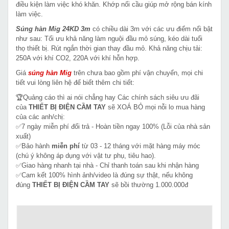
điều kiện làm việc khó khăn. Khớp nối cầu giúp mở rộng bán kính
làm việc.
Súng hàn Mig 24KD 3m
có chiều dài 3m với các ưu điểm nổi bật
như sau: Tối ưu khả năng làm nguội đầu mỏ súng, kéo dài tuổi
thọ thiết bị. Rút ngắn thời gian thay đầu mỏ. Khả năng chịu tải:
250A với khí CO2, 220A với khí hỗn hợp.
Giá
súng hàn Mig
trên chưa bao gồm phí vận chuyển, mọi chi
tiết vui lòng liên hệ để biết thêm chi tiết:
🏆Quảng cáo thì ai nói chẳng hay Các chính sách siêu ưu đãi
của
THIẾT BỊ ĐIỆN CẦM TAY
sẽ XOÁ BỎ mọi nỗi lo mua hàng
của các anh/chị:
✅7 ngày miễn phí đổi trả - Hoàn tiền ngay 100% (Lỗi của nhà sản
xuất)
✅Bảo hành
miễn phí
từ 03 - 12 tháng với mặt hàng máy móc
(chú ý không áp dụng với vật tư phụ, tiêu hao).
✅Giao hàng nhanh tại nhà - Chỉ thanh toán sau khi nhận hàng
✅Cam kết 100% hình ảnh/video là đúng sự thật, nếu không
đúng
THIẾT BỊ ĐIỆN CẦM TAY
sẽ bồi thường 1.000.000đ