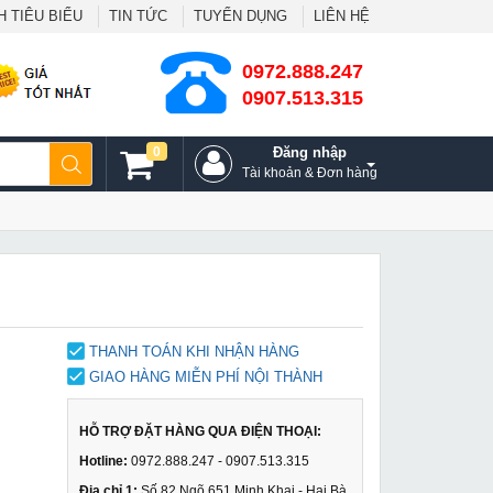
 TIÊU BIỂU
TIN TỨC
TUYỂN DỤNG
LIÊN HỆ
0972.888.247
0907.513.315
0
Đăng nhập
Tài khoản & Đơn hàng
THANH TOÁN KHI NHẬN HÀNG
GIAO HÀNG MIỄN PHÍ NỘI THÀNH
HỖ TRỢ ĐẶT HÀNG QUA ĐIỆN THOẠI:
Hotline:
0972.888.247 - 0907.513.315
Địa chỉ 1:
Số 82 Ngõ 651 Minh Khai - Hai Bà