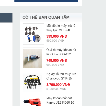
Máy phun sơn Baoba
MUA NGAY
ST9450
7,199,000 VNĐ
9,600,000 VNĐ
CÓ THỂ BẠN QUAN TÂM
Mũi đột lỗ máy đột lỗ
MUA NGAY
thủy lực MHP-20
399,000 VNĐ
599,000 VNĐ
Quả rô máy khoan rút
MUA NGAY
lõi Oubao OB-132
749,000 VNĐ
990,000 VNĐ
Bộ đột lỗ tôn thủy lực
MUA NGAY
Changyou SYK-15
3,790,000 VNĐ
5,030,000 VNĐ
Máy khoan bắn vít
MUA NGAY
Kynko J1Z-KD60-10