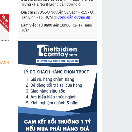
Trưng - Hà Nội (
Hướng dẫn đường đi
)
Địa chỉ 2:
70/55/3 Nguyễn Sỹ Sách - P.15 - Q.
Máy tiện ren ống cứu
Tân Bình - Tp. HCM (
Hướng dẫn đường đi
)
hỏa Z1T-R3
Làm việc:
Từ 8h00 đến 18h00, T2- T7 Hàng
13,390,000 VNĐ
Tuần
16,200,000 VNĐ
Công tắc Tig Hitachi
MUA NGAY
22,000 VNĐ
HANH
56,000 VNĐ
Máy cắt sắt Makita
MUA NGAY
2414NB
3,400,000 VNĐ
3,985,000 VNĐ
Súng cắt plasma A101
MUA NGAY
3,690,000 VNĐ
4,319,000 VNĐ