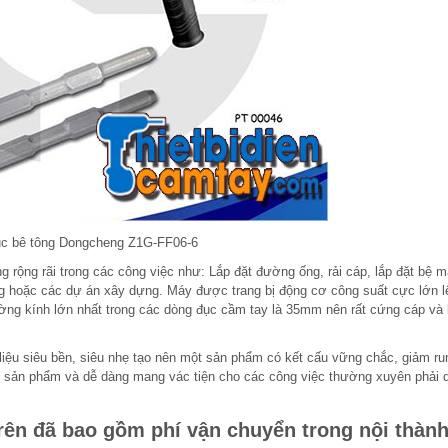
ục bê tông Dongcheng Z1G-FF06-6
rộng rãi trong các công việc như: Lắp đặt đường ống, rải cáp, lắp đặt bệ 
ặc các dự án xây dựng. Máy được trang bị động cơ công suất cực lớn lê
̀ng kính lớn nhất trong các dòng đục cầm tay là 35mm nên rất cứng cáp và 
liệu siêu bền, siêu nhẹ tạo nên một sản phẩm có kết cấu vững chắc, giảm ru
ho sản phẩm và dễ dàng mang vác tiện cho các công việc thường xuyên phải d
rên đã bao gồm phí vận chuyển trong nội thàn