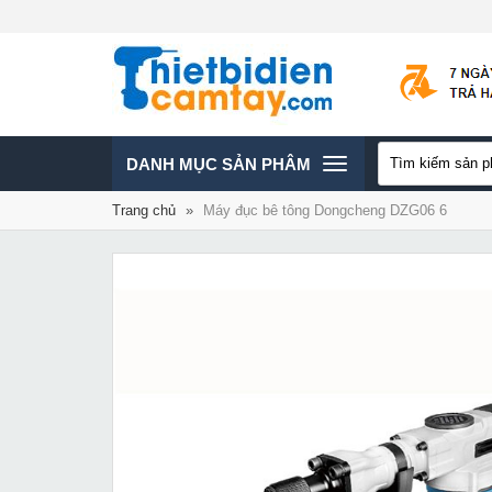
TOGGLE
DANH MỤC SẢN PHÂM
Trang chủ
»
Máy đục bê tông Dongcheng DZG06 6
NAVIGATION