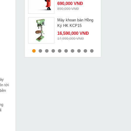
690,000 VNĐ
890,000 VNĐ
Máy khoan bàn Hồng
MUA NGAY
Ký HK KCP15
16,590,000 VNĐ
17,990,000 VNĐ
Máy tiện ren ống cứu
MUA NGAY
hỏa Z1T-R3
13,390,000 VNĐ
16,200,000 VNĐ
máy
Công tắc Tig Hitachi
MUA NGAY
n tới
bền
22,000 VNĐ
56,000 VNĐ
ng
Máy cắt sắt Makita
i
MUA NGAY
2414NB
3,400,000 VNĐ
h
3,985,000 VNĐ