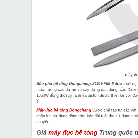
máy đ
Búa phá bê tông Dongcheng Z1G-FF06-6
được sử dụng 
móc...trong các dự án về xây dựng dân dụng, cầu đường ho
1350W đồng thời xy lanh và piston được thiết kế với đươ
bỉ.
Máy đục bê tông Dongcheng
được chế tạo từ các vật 
chấn khi sử dụng đồng thời kéo dài tuổi thọ sử dụng c
chuyển.
Giá
máy đục bê tông
Trung quốc
t