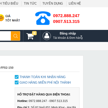
 TIÊU BIỂU
TIN TỨC
TUYỂN DỤNG
LIÊN HỆ
0972.888.247
0907.513.315
0
Đăng nhập
Tài khoản & Đơn hàng
-FF02-150
THANH TOÁN KHI NHẬN HÀNG
GIAO HÀNG MIỄN PHÍ NỘI THÀNH
HỖ TRỢ ĐẶT HÀNG QUA ĐIỆN THOẠI:
Hotline:
0972.888.247 - 0907.513.315
Địa chỉ 1:
Số 82 Ngõ 651 Minh Khai - Hai Bà