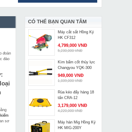
Máy cắt nhôm đa góc
MUA NGAY
trượt Makita LS1018L
7,349,000 VNĐ
8,920,000 VNĐ
CÓ THỂ BẠN QUAN TÂM
Máy cắt sắt Hồng Ký
MUA NGAY
HK CF312
4,799,000 VNĐ
5,230,000 VNĐ
p đoàn
ộc đáo
Kìm bấm cốt thủy lực
MUA NGAY
Changyou YQK-300
ư:
949,000 VNĐ
1,339,000 VNĐ
loại
n
Rùa kéo đẩy hàng 18
MUA NGAY
tấn CRA-12
3,179,000 VNĐ
bằng
4,220,000 VNĐ
 kiểm
han sơ
Máy hàn Mig Hồng Ký
MUA NGAY
HK MIG-200Y