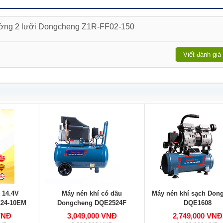
tường 2 lưỡi Dongcheng Z1R-FF02-150
Viết đánh giá
 14.4V
Máy nén khí có dầu
Máy nén khí sạch Don
24-10EM
Dongcheng DQE2524F
DQE1608
VNĐ
3,049,000 VNĐ
2,749,000 VNĐ