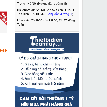
Trưng - Hà Nội (
Hướng dẫn đường đi
)
Địa chỉ 2:
70/55/3 Nguyễn Sỹ Sách - P.15 - Q.
Kích lùn đa tầng 50 tấn
Tân Bình - Tp. HCM (
Hướng dẫn đường đi
)
Changyou FPY-50D
Làm việc:
Từ 8h00 đến 18h00, T2- T7 Hàng
3,890,000 VNĐ
Tuần
4,510,000 VNĐ
Tay cắt oxy gas
MUA NGAY
Tanaka GO1 30
439,000 VNĐ
HANH
646,000 VNĐ
Máy hàn que Mavitec
MUA NGAY
ARC 200B
1,690,000 VNĐ
2,020,000 VNĐ
Máy hàn que Oshima S
MUA NGAY
Mos 250
3,650,000 VNĐ
3,750,000 VNĐ