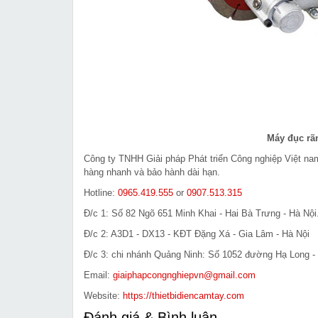
Máy đục rã
Công ty TNHH Giải pháp Phát triển Công nghiệp Việt n
hàng nhanh và bảo hành dài hạn.
Hotline:
0965.419.555
or
0907.513.315
Đ/c 1: Số 82 Ngõ 651 Minh Khai - Hai Bà Trưng - Hà Nội
Đ/c 2: A3D1 - DX13 - KĐT Đặng Xá - Gia Lâm - Hà Nội
Đ/c 3: chi nhánh Quảng Ninh: Số 1052 đường Hạ Long - 
Email:
giaiphapcongnghiepvn@gmail.com
Website:
https://thietbidiencamtay.com
Đánh giá & Bình luận