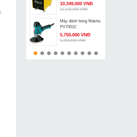
10,349,000 VNĐ
12,215,000 VNĐ
c
Máy đánh bóng Makita
MUA NGAY
PV7001C
5,750,000 VNĐ
6,350,000 VNĐ
Kích lùn đa tầng 50 tấn
MUA NGAY
Changyou FPY-50D
3,890,000 VNĐ
4,510,000 VNĐ
Tay cắt oxy gas
MUA NGAY
Tanaka GO1 30
439,000 VNĐ
646,000 VNĐ
Máy hàn que Mavitec
MUA NGAY
ARC 200B
1,690,000 VNĐ
2,020,000 VNĐ