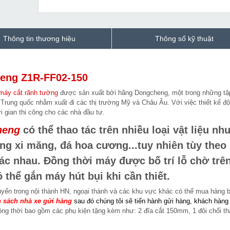
Thông tin thương hiệu
Thông số kỹ thuật
heng Z1R-FF02-150
máy cắt rãnh tường
được sản xuất bởi hãng Dongcheng, một trong những tậ
rung quốc nhằm xuất đi các thị trường Mỹ và Châu Âu. Với việc thiết kế đ
i gian thi công cho các nhà đầu tư.
heng
có thể thao tác trên nhiều loại vật liệu nh
ng xi măng, đá hoa cương...tuy nhiên tùy theo 
hác nhau. Đồng thời máy được bố trí lỗ chờ trê
thể gắn máy hút bụi khi cần thiết.
uyển trong nội thành HN, ngoại thành và các khu vực khác có thể mua hàng 
 sách nhà xe gửi hàng
sau đó chúng tôi sẽ tiến hành gửi hàng, khách hàng
ồng thời bao gồm các phụ kiện tặng kèm như: 2 đĩa cắt 150mm, 1 đôi chổi t