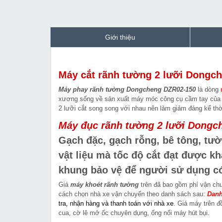
Giới thiệu
Máy cắt rãnh tường 2 lưỡi Dongc
Máy phay rãnh tường Dongcheng DZR02-150
là dòng
xương sống về sản xuất máy móc công cụ cầm tay của T
2 lưỡi cắt song song với nhau nên làm giảm đáng kể thờ
Máy đục rãnh tường 2 lưỡi
Dongc
Gạch đặc, gạch rỗng, bê tông, tườ
vật liệu mà tốc độ cắt đạt được k
khung bảo vệ để người sử dụng có 
Giá
máy khoét rãnh tường
trên đã bao gồm phí vận ch
cách chọn nhà xe vận chuyển theo danh sách sau:
Danh
tra, nhận hàng và thanh toán với nhà xe
. Giá máy trên đ
cua, cờ lê mở ốc chuyên dụng, ống nối máy hút bụi.