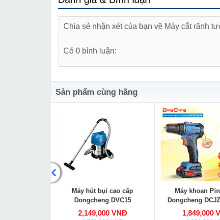
Chia sẻ nhận xét của bạn về Máy cắt rãnh 
Có 0 bình luận:
Sản phẩm cùng hãng
ng Dongcheng
Máy hút bụi cao cấp
Máy khoan Pin
180
Dongcheng DVC15
Dongcheng DCJZ
000 VNĐ
2,149,000 VNĐ
1,849,000 