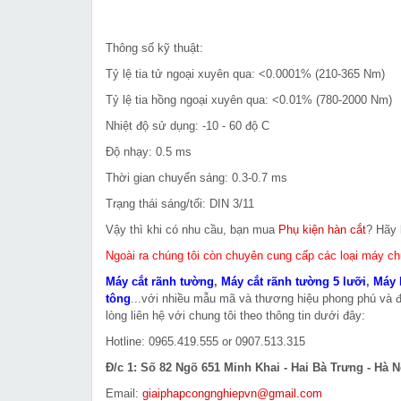
Thông số kỹ thuật:
Tỷ lệ tia tử ngoại xuyên qua: <0.0001% (210-365 Nm)
Tỷ lệ tia hồng ngoại xuyên qua: <0.01% (780-2000 Nm)
Nhiệt độ sử dụng: -10 - 60 độ C
Độ nhạy: 0.5 ms
Thời gian chuyển sáng: 0.3-0.7 ms
Trạng thái sáng/tối: DIN 3/11
Vậy thì khi có nhu cầu, bạn mua
Phụ kiện hàn cắt
? Hãy 
Ngoài ra chúng tôi còn chuyên cung cấp các loại máy c
Máy cắt rãnh tường
,
Máy cắt rãnh tường 5 lưỡi
,
Máy 
tông
...với nhiều mẫu mã và thương hiệu phong phú và 
lòng liên hệ với chung tôi theo thông tin dưới đây:
Hotline: 0965.419.555 or 0907.513.315
Đ/c 1: Số 82 Ngõ 651 Minh Khai - Hai Bà Trưng - Hà N
Email:
giaiphapcongnghiepvn@gmail.com