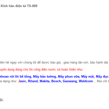
Kính hàn điện tử TX-009
liên hệ ngay với chúng tôi để được báo giá , giao hàng tận nơi, bảo hành dài
huyên dụng dùng cho thi công điện nước và hoàn thiện như
:
khoan rút lõi bê tông
,
Máy bào tường
,
Máy phun vữa
,
Máy mài
,
Máy đục
đa dạng như:
J
asic
,
Riland
,
Makita
,
Bosch
,
Gaowang
,
Weldcom
... Mọi chi t
ội.