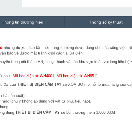
Thông tin thương hiệu
Thông số kỹ thuật
tử
nhưng được cách tân thời trang, thường được dùng cho các công việc tr
ẫn bảo vệ được mắt tránh khỏi các tia lửa điện.
uyển trong nội thành HN, ngoại thành và các khu vực khác vui lòng liên hệ đ
 tử như:
Mũ hàn điện tử WH4001
,
Mũ hàn điện tử WH8511
.
ưu đãi của
THIẾT BỊ ĐIỆN CẦM TAY
sẽ XOÁ BỎ mọi nỗi lo mua hàng của cá
 nhà sản xuất)
 móc (chú ý không áp dụng với vật tư phụ, tiêu hao).
 hàng
hông đúng
THIẾT BỊ ĐIỆN CẦM TAY
sẽ bồi thường thêm 3.000.000đ