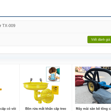
tử TX-009
Viết đánh giá
cấp có vòi
Bồn rửa mắt khẩn cấp treo
Máy mài sàn bê tông c