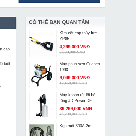
Máy hàn que Riland
MUA NGAY
ARC-250S đa năng
dùng 2 nguồn điện
4,090,000 VNĐ
4,850,000 VNĐ
CÓ THỂ BẠN QUAN TÂM
Kìm cắt cáp thủy lực
MUA NGAY
YP85
4,299,000 VNĐ
ên cao
5,090,000 VNĐ
ể biết
Máy phun sơn Guchen
MUA NGAY
1990
9,049,000 VNĐ
12,450,000 VNĐ
c
Máy khoan rút lõi bê
MUA NGAY
tông JD Power DF-
1400C
39,299,000 VNĐ
45,290,000 VNĐ
Kẹp mát 300A-2m
MUA NGAY