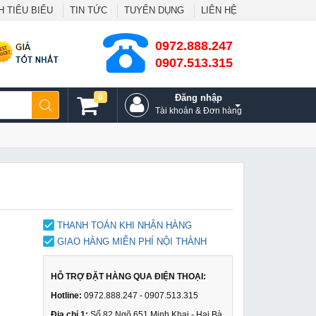
 TIÊU BIỂU
TIN TỨC
TUYỂN DỤNG
LIÊN HỆ
0972.888.247
0907.513.315
0
Đăng nhập
Tài khoản & Đơn hàng
THANH TOÁN KHI NHẬN HÀNG
GIAO HÀNG MIỄN PHÍ NỘI THÀNH
HỖ TRỢ ĐẶT HÀNG QUA ĐIỆN THOẠI:
Hotline:
0972.888.247 - 0907.513.315
Địa chỉ 1:
Số 82 Ngõ 651 Minh Khai - Hai Bà