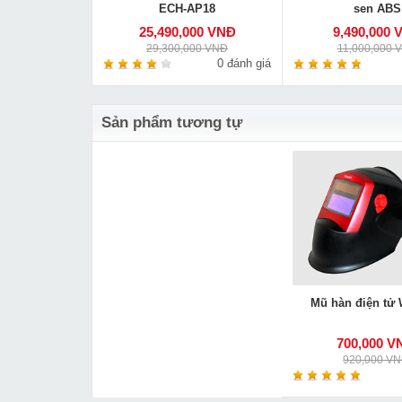
ECH-AP18
sen ABS
00 VNĐ
25,490,000 VNĐ
9,490,000 
0 VNĐ
29,300,000 VNĐ
11,000,000 
0 đánh giá
0 đánh giá
Sản phẩm tương tự
Mũ hàn điện tử
700,000 V
920,000 V