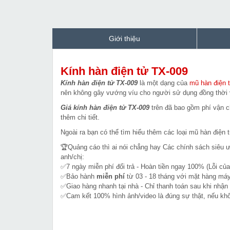
Giới thiệu
Kính hàn điện tử TX-009
Kính hàn điện tử TX-009
là một dạng của
mũ hàn điện 
nên không gây vướng víu cho người sử dụng đồng thời v
Giá kính hàn điện tử TX-009
trên đã bao gồm phí vận ch
thêm chi tiết.
Ngoài ra bạn có thể tìm hiểu thêm các loại mũ hàn điện
🏆Quảng cáo thì ai nói chẳng hay Các chính sách siêu 
anh/chị:
✅7 ngày miễn phí đổi trả - Hoàn tiền ngay 100% (Lỗi của
✅Bảo hành
miễn phí
từ 03 - 18 tháng với mặt hàng máy
✅Giao hàng nhanh tại nhà - Chỉ thanh toán sau khi nhận
✅Cam kết 100% hình ảnh/video là đúng sự thật, nếu k