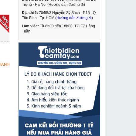
Trưng - Hà Nội (
Hướng dẫn đường đi
)
Địa chỉ 2:
70/55/3 Nguyễn Sỹ Sách - P.15 - Q.
Máy cắt sắt Quaiyou
Tân Bình - Tp. HCM (
Hướng dẫn đường đi
)
QY 4355
Làm việc:
Từ 8h00 đến 18h00, T2- T7 Hàng
2,290,000 VNĐ
Tuần
3,015,000 VNĐ
Máy ép cos thủy lực
MUA NGAY
dùng điện Changyou
GB-300
9,290,000 VNĐ
HANH
10,690,000 VNĐ
Máy hàn Mig Weldcom
MUA NGAY
VMAG 250 PLUS
10,079,000 VNĐ
12,550,000 VNĐ
Máy cắt plasma Vcut-
MUA NGAY
100 Plus
14,279,000 VNĐ
17,000,000 VNĐ