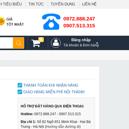
 TIÊU BIỂU
TIN TỨC
TUYỂN DỤNG
LIÊN HỆ
0972.888.247
0907.513.315
0
Đăng nhập
Tài khoản & Đơn hàng
THANH TOÁN KHI NHẬN HÀNG
GIAO HÀNG MIỄN PHÍ NỘI THÀNH
HỖ TRỢ ĐẶT HÀNG QUA ĐIỆN THOẠI:
Hotline:
0972.888.247 - 0907.513.315
Địa chỉ 1:
Số 82 Ngõ 651 Minh Khai - Hai Bà
Trưng - Hà Nội (
Hướng dẫn đường đi
)