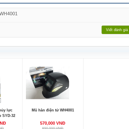
ử WH4001
Viết đánh giá
hủy lực
Mũ hàn điện tử WH4001
p SYD-32
VNĐ
570,000 VNĐ
VNĐ
890,000 VNĐ