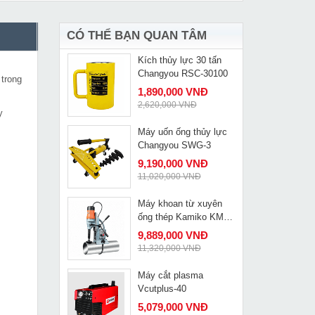
HK Tig 200A
4,050,000 VNĐ
4,590,000 VNĐ
CÓ THỂ BẠN QUAN TÂM
Kích thủy lực 30 tấn
MUA NGAY
Changyou RSC-30100
 trong
1,890,000 VNĐ
2,620,000 VNĐ
y
Máy uốn ống thủy lực
MUA NGAY
Changyou SWG-3
9,190,000 VNĐ
11,020,000 VNĐ
Máy khoan từ xuyên
MUA NGAY
ống thép Kamiko KM-
180P
9,889,000 VNĐ
11,320,000 VNĐ
Máy cắt plasma
MUA NGAY
Vcutplus-40
5,079,000 VNĐ