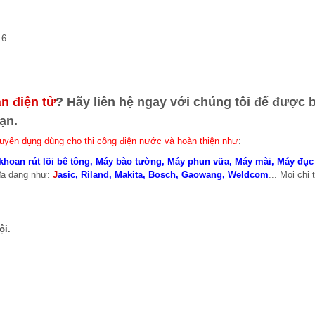
16
n điện tử
? Hãy liên hệ ngay với chúng tôi để được 
ạn.
huyên dụng dùng cho thi công điện nước và hoàn thiện như
:
khoan rút lõi bê tông
,
Máy bào tường
,
Máy phun vữa
,
Máy mài
,
Máy đục
đa dạng như:
J
asic
,
Riland
,
Makita
,
Bosch
,
Gaowang
,
Weldcom
... Mọi chi t
ội.