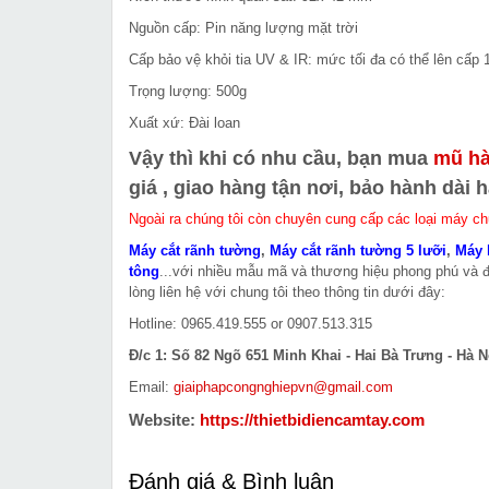
Nguồn cấp: Pin năng lượng mặt trời
Cấp bảo vệ khỏi tia UV & IR: mức tối đa có thể lên cấp 
Trọng lượng: 500g
Xuất xứ: Đài loan
Vậy thì khi có nhu cầu, bạn mua
mũ hà
giá , giao hàng tận nơi, bảo hành dài h
Ngoài ra chúng tôi còn chuyên cung cấp các loại máy c
Máy cắt rãnh tường
,
Máy cắt rãnh tường 5 lưỡi
,
Máy 
tông
...với nhiều mẫu mã và thương hiệu phong phú và 
lòng liên hệ với chung tôi theo thông tin dưới đây:
Hotline: 0965.419.555 or 0907.513.315
Đ/c 1: Số 82 Ngõ 651 Minh Khai - Hai Bà Trưng - Hà N
Email:
giaiphapcongnghiepvn@gmail.com
Website:
https://thietbidiencamtay.com
Đánh giá & Bình luận