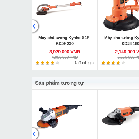
a Kynko ZIC-
Máy chà tường Kynko S1P-
Máy chà tường K
8-26
KD59-230
KD58-18
000 VNĐ
3,929,000 VNĐ
2,149,000 
00 VNĐ
4,850,000 VNĐ
2,650,000 
0 đánh giá
0 đánh giá
Sản phẩm tương tự