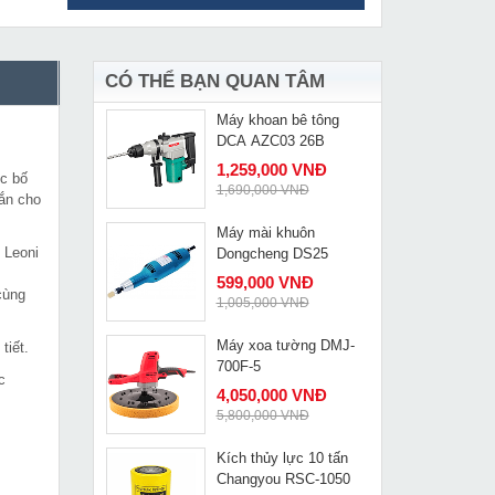
Máy thổi bụi
MUA NGAY
Dongcheng DQF32
649,000 VNĐ
820,000 VNĐ
CÓ THỂ BẠN QUAN TÂM
Máy khoan bê tông
MUA NGAY
DCA AZC03 26B
1,259,000 VNĐ
ợc bố
1,690,000 VNĐ
ắn cho
Máy mài khuôn
MUA NGAY
 Leoni
Dongcheng DS25
599,000 VNĐ
cùng
1,005,000 VNĐ
Máy xoa tường DMJ-
tiết.
MUA NGAY
700F-5
c
4,050,000 VNĐ
5,800,000 VNĐ
Kích thủy lực 10 tấn
MUA NGAY
Changyou RSC-1050