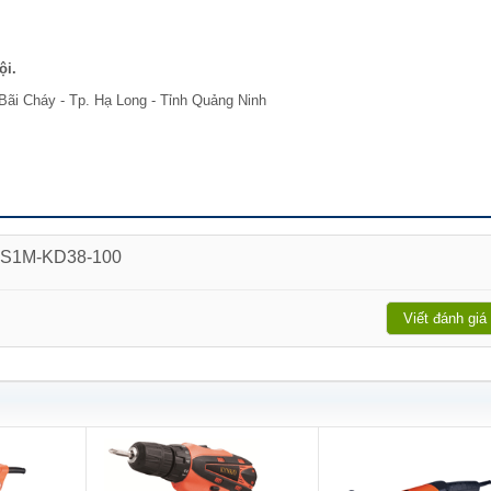
ội.
Bãi Cháy - Tp. Hạ Long - Tỉnh Quảng Ninh
o S1M-KD38-100
Viết đánh giá