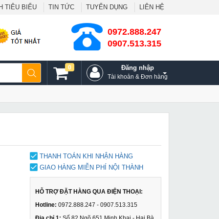
 TIÊU BIỂU
TIN TỨC
TUYỂN DỤNG
LIÊN HỆ
0972.888.247
0907.513.315
0
Đăng nhập
Tài khoản & Đơn hàng
THANH TOÁN KHI NHẬN HÀNG
GIAO HÀNG MIỄN PHÍ NỘI THÀNH
HỖ TRỢ ĐẶT HÀNG QUA ĐIỆN THOẠI:
Hotline:
0972.888.247 - 0907.513.315
Địa chỉ 1:
Số 82 Ngõ 651 Minh Khai - Hai Bà