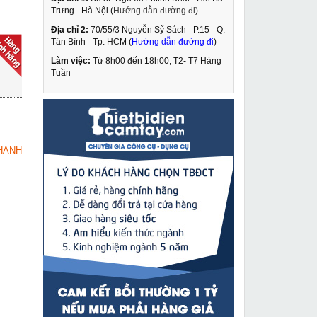
Trưng - Hà Nội (
Hướng dẫn đường đi
)
Địa chỉ 2:
70/55/3 Nguyễn Sỹ Sách - P.15 - Q.
Máy khoan búa Bosch
Tân Bình - Tp. HCM (
Hướng dẫn đường đi
)
GBH 8-45DV
Làm việc:
Từ 8h00 đến 18h00, T2- T7 Hàng
17,849,000 VNĐ
Tuần
20,050,000 VNĐ
Máy khoan búa Bosch
MUA NGAY
GBH 2-24 DFR
3,349,000 VNĐ
HANH
3,920,000 VNĐ
Đầu ép cos thủy lực
MUA NGAY
Changyou FYQ-630
5,490,000 VNĐ
6,349,000 VNĐ
Máy hàn cơ Tiến đạt
MUA NGAY
400A-220/380V
10,690,000 VNĐ
11,030,000 VNĐ