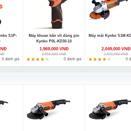
ynko S1P-
Máy khoan bắn vít dùng pin
Máy mài Kynko S1M-KD
0
Kynko P0L-KD30-10
VNĐ
1,969,000 VNĐ
2,049,000 VNĐ
VNĐ
2,650,000 VNĐ
2,550,000 VNĐ
0 đánh giá
0 đánh giá
0 đ