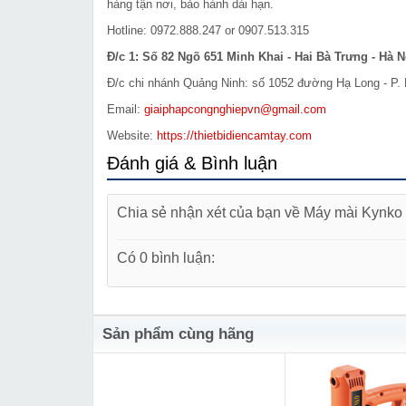
hàng tận nơi, bảo hành dài hạn.
Hotline: 0972.888.247 or 0907.513.315
Đ/c 1: Số 82 Ngõ 651 Minh Khai - Hai Bà Trưng - Hà N
Đ/c chi nhánh Quảng Ninh: số 1052 đường Hạ Long - P. 
Email:
giaiphapcongnghiepvn@gmail.com
Website:
https://thietbidiencamtay.com
Đánh giá & Bình luận
Chia sẻ nhận xét của bạn về Máy mài Kynk
Có 0 bình luận:
Sản phẩm cùng hãng