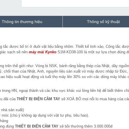
Thông tin thương hiệu
Thông số kỹ thuật
 tắc được bố trí ở đuôi vật liệu bằng nhôm. Thiết kế tinh xảo, Công tắc đư
 giác sạch sẽ nên
máy mài Kynko
S1M-KD38-100 là một sự lựa chọn đúng đ
ng trên thế giới như: Vòng bi NSK, bánh răng bằng thép của Nhật, dây nguồn
ỹ, chổi than của Nhật, Anh, nguyên liệu sản xuất vỏ máy được nhập từ Đức,
g cao hiệu suất hoạt động và tuổi thọ máy lên 30% so với các dòng máy khác 
trong HN, ngoại thành và các khu vực khác vui lòng liên hệ để biết thêm chi 
ưu đãi của
THIẾT BỊ ĐIỆN CẦM TAY
sẽ XOÁ BỎ mọi nỗi lo mua hàng của cá
 nhà sản xuất)
 móc (chú ý không áp dụng với vật tư phụ, tiêu hao).
 hàng
hông đúng
THIẾT BỊ ĐIỆN CẦM TAY
sẽ bồi thường thêm 3.000.000đ