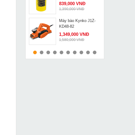
839,000 VNĐ
1,390,000 VNĐ
Máy bào Kynko J1Z-
MUA NGAY
KD48-82
1,349,000 VNĐ
1,580,000 VNĐ
Máy khoan búa Bosch
MUA NGAY
GBH 8-45DV
17,849,000 VNĐ
20,050,000 VNĐ
Máy khoan búa Bosch
MUA NGAY
GBH 2-24 DFR
3,349,000 VNĐ
3,920,000 VNĐ
Đầu ép cos thủy lực
MUA NGAY
Changyou FYQ-630
5,490,000 VNĐ
6,349,000 VNĐ