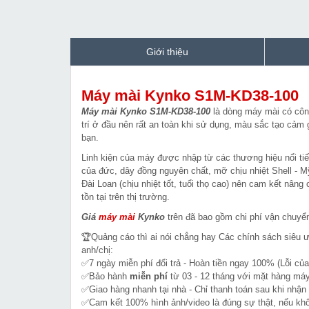
Giới thiệu
Máy mài Kynko S1M-KD38-100
Máy mài Kynko S1M-KD38-100
là dòng máy mài có công
trí ở đầu nên rất an toàn khi sử dụng, màu sắc tạo cảm
bạn.
Linh kiện của máy được nhập từ các thương hiệu nổi tiế
của đức, dây đồng nguyên chất, mỡ chịu nhiệt Shell - M
Đài Loan (chịu nhiệt tốt, tuổi thọ cao) nên cam kết nân
tồn tại trên thị trường.
Giá
máy mài
Kynko
trên đã bao gồm chi phí vận chuyển 
🏆Quảng cáo thì ai nói chẳng hay Các chính sách siêu 
anh/chị:
✅7 ngày miễn phí đổi trả - Hoàn tiền ngay 100% (Lỗi của
✅Bảo hành
miễn phí
từ 03 - 12 tháng với mặt hàng máy
✅Giao hàng nhanh tại nhà - Chỉ thanh toán sau khi nhận
✅Cam kết 100% hình ảnh/video là đúng sự thật, nếu k