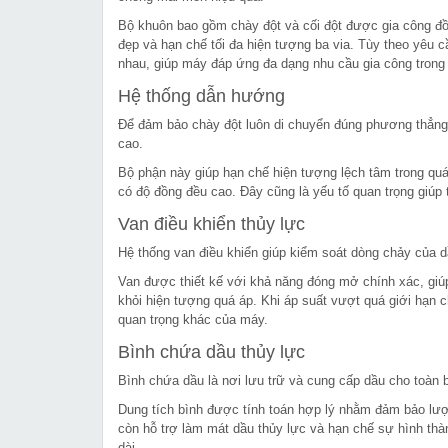
Bộ khuôn bao gồm chày đột và cối đột được gia công đồn
đẹp và hạn chế tối đa hiện tượng ba via. Tùy theo yêu c
nhau, giúp máy đáp ứng đa dạng nhu cầu gia công trong 
Hệ thống dẫn hướng
Để đảm bảo chày đột luôn di chuyển đúng phương thẳn
cao.
Bộ phận này giúp hạn chế hiện tượng lệch tâm trong quá 
có độ đồng đều cao. Đây cũng là yếu tố quan trọng giúp t
Van điều khiển thủy lực
Hệ thống van điều khiển giúp kiểm soát dòng chảy của dầ
Van được thiết kế với khả năng đóng mở chính xác, giúp
khỏi hiện tượng quá áp. Khi áp suất vượt quá giới hạn 
quan trọng khác của máy.
Bình chứa dầu thủy lực
Bình chứa dầu là nơi lưu trữ và cung cấp dầu cho toàn b
Dung tích bình được tính toán hợp lý nhằm đảm bảo lượn
còn hỗ trợ làm mát dầu thủy lực và hạn chế sự hình thành
dài.