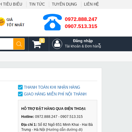
 TIÊU BIỂU
TIN TỨC
TUYỂN DỤNG
LIÊN HỆ
0972.888.247
0907.513.315
0
Đăng nhập
Tài khoản & Đơn hàng
THANH TOÁN KHI NHẬN HÀNG
GIAO HÀNG MIỄN PHÍ NỘI THÀNH
HỖ TRỢ ĐẶT HÀNG QUA ĐIỆN THOẠI:
Hotline:
0972.888.247 - 0907.513.315
Địa chỉ 1:
Số 82 Ngõ 651 Minh Khai - Hai Bà
Trưng - Hà Nội (
Hướng dẫn đường đi
)