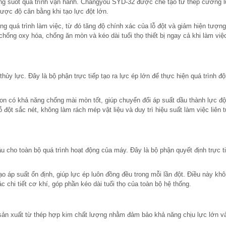
ong suốt quá trình vận hành. Changyou SYD-32 được chế tạo từ thép cường 
được độ cân bằng khi tạo lực đột lớn.
g quá trình làm việc, từ đó tăng độ chính xác của lỗ đột và giảm hiện tượng
chống oxy hóa, chống ăn mòn và kéo dài tuổi thọ thiết bị ngay cả khi làm việ
hủy lực. Đây là bộ phận trực tiếp tạo ra lực ép lớn để thực hiện quá trình đột
ton có khả năng chống mài mòn tốt, giúp chuyển đổi áp suất dầu thành lực độ
đột sắc nét, không làm rách mép vật liệu và duy trì hiệu suất làm việc liên 
 cho toàn bộ quá trình hoạt động của máy. Đây là bộ phận quyết định trực t
 áp suất ổn định, giúp lực ép luôn đồng đều trong mỗi lần đột. Điều này khô
 chi tiết cơ khí, góp phần kéo dài tuổi thọ của toàn bộ hệ thống.
sản xuất từ thép hợp kim chất lượng nhằm đảm bảo khả năng chịu lực lớn v