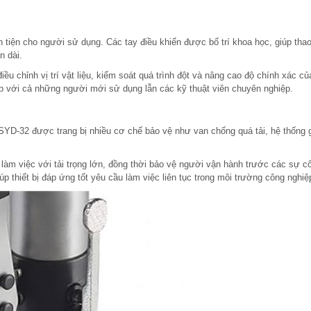
 tiện cho người sử dụng. Các tay điều khiển được bố trí khoa học, giúp thao
n dài.
u chỉnh vị trí vật liệu, kiểm soát quá trình đột và nâng cao độ chính xác củ
 với cả những người mới sử dụng lẫn các kỹ thuật viên chuyên nghiệp.
SYD-32 được trang bị nhiều cơ chế bảo vệ như van chống quá tải, hệ thống 
àm việc với tải trọng lớn, đồng thời bảo vệ người vận hành trước các sự c
iúp thiết bị đáp ứng tốt yêu cầu làm việc liên tục trong môi trường công nghiệ