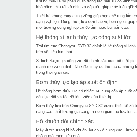
Khung máy là bộ phận quan trọng tạo nên sự ổn định tr
khả năng chịu tải và chịu va đập tốt, giúp máy luôn giữ 
Thiết kế khung máy cứng vững giúp hạn chế rung lắc tron
dạng vật liệu. Đồng thời, lớp sơn bảo vệ bên ngoài giúp 
môi trường công nghiệp có độ ẩm hoặc bụi bẩn cao.
Hệ thống xi lanh thủy lực công suất lớn
Trái tim của Changyou SYD-32 chính là hệ thống xi lanh t
trên vật liệu kim loại.
Xi lanh được gia công với độ chính xác cao, bề mặt pis
mạnh mẽ và ổn định. Nhờ đó, máy có thể tạo ra những lỗ 
trong thời gian dài.
Bơm thủy lực tạo áp suất ổn định
Hệ thống bơm thủy lực có nhiệm vụ cung cấp áp suất dầu
đến lực đột và tốc độ làm việc của thiết bị.
Bơm thủy lực trên Changyou SYD-32 được thiết kế để tạo
nâng cao chất lượng gia công mà còn giảm áp lực lên các
Bộ khuôn đột chính xác
Máy được trang bị bộ khuôn đột có độ cứng cao, được 
chống mài mòn hiệu quả.