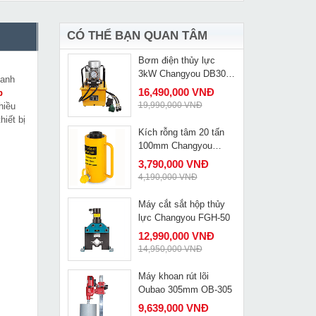
Nitto 1 tấn 1.5m VR-10
1,690,000 VNĐ
1,985,000 VNĐ
CÓ THỂ BẠN QUAN TÂM
Bơm điện thủy lực
MUA NGAY
3kW Changyou DB300-
hanh
D2
16,490,000 VNĐ
p
19,990,000 VNĐ
hiều
hiết bị
Kích rỗng tâm 20 tấn
MUA NGAY
100mm Changyou
RCH20100
3,790,000 VNĐ
4,190,000 VNĐ
Máy cắt sắt hộp thủy
MUA NGAY
lực Changyou FGH-50
12,990,000 VNĐ
14,950,000 VNĐ
Máy khoan rút lõi
MUA NGAY
Oubao 305mm OB-305
9,639,000 VNĐ