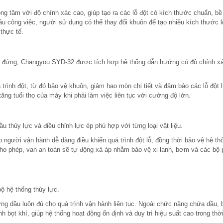
g tâm với độ chính xác cao, giúp tạo ra các lỗ đột có kích thước chuẩn, bề
ầu công việc, người sử dụng có thể thay đổi khuôn để tạo nhiều kích thước 
thực tế.
g đứng, Changyou SYD-32 được tích hợp hệ thống dẫn hướng có độ chính x
trình đột, từ đó bảo vệ khuôn, giảm hao mòn chi tiết và đảm bảo các lỗ đột 
ăng tuổi thọ của máy khi phải làm việc liên tục với cường độ lớn.
u thủy lực và điều chỉnh lực ép phù hợp với từng loại vật liệu.
 người vận hành dễ dàng điều khiển quá trình đột lỗ, đồng thời bảo vệ hệ th
cho phép, van an toàn sẽ tự động xả áp nhằm bảo vệ xi lanh, bơm và các bộ
ộ hệ thống thủy lực.
g dầu luôn đủ cho quá trình vận hành liên tục. Ngoài chức năng chứa dầu, 
 bọt khí, giúp hệ thống hoạt động ổn định và duy trì hiệu suất cao trong thời