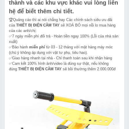
thành và các khu vực khác vui lòng liên
hệ để biết thêm chi tiết.
🏆Quảng cáo thì ai nói chẳng hay Các chính sách siêu ưu đãi
của
THIẾT BỊ ĐIỆN CẦM TAY
sẽ XOÁ BỎ mọi nỗi lo mua hàng
của các anh/chị:
✅7 ngày miễn phí đổi trả - Hoàn tiền ngay 100% (Lỗi của nhà sản
xuất)
✅Bảo hành
miễn phí
từ 03 - 12 tháng với mặt hàng máy móc
(chú ý không áp dụng với vật tư phụ, tiêu hao).
✅Giao hàng nhanh tại nhà - Chỉ thanh toán sau khi nhận hàng
✅Cam kết 100% hình ảnh/video là đúng sự thật, nếu không
đúng
THIẾT BỊ ĐIỆN CẦM TAY
sẽ bồi thường thêm 2.000.000đ