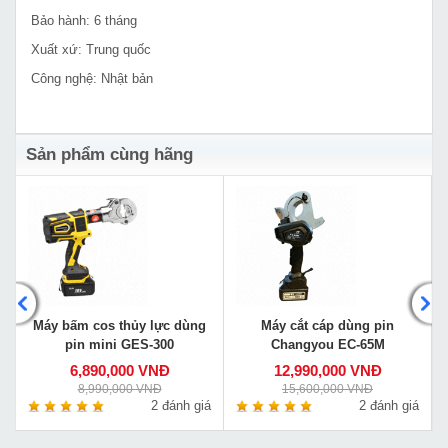
Bảo hành: 6 tháng
Xuất xứ: Trung quốc
Công nghệ: Nhật bản
Sản phẩm cùng hãng
Máy bấm cos thủy lực dùng
Máy cắt cáp dùng pin
pin mini GES-300
Changyou EC-65M
6,890,000 VNĐ
12,990,000 VNĐ
8,990,000 VNĐ
15,600,000 VNĐ
á
2 đánh giá
2 đánh giá