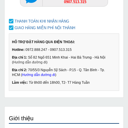
0907.513.315
THANH TOÁN KHI NHẬN HÀNG
GIAO HÀNG MIỄN PHÍ NỘI THÀNH
HỖ TRỢ ĐẶT HÀNG QUA ĐIỆN THOẠI:
Hotline:
0972.888.247 - 0907.513.315
Địa chỉ 1:
Số 82 Ngõ 651 Minh Khai - Hai Bà Trưng - Hà Nội
(
Hướng dẫn đường đi
)
Địa chỉ 2:
70/55/3 Nguyễn Sỹ Sách - P.15 - Q. Tân Bình - Tp.
HCM (
Hướng dẫn đường đi
)
Làm việc:
Từ 8h00 đến 18h00, T2- T7 Hàng Tuần
Giới thiệu