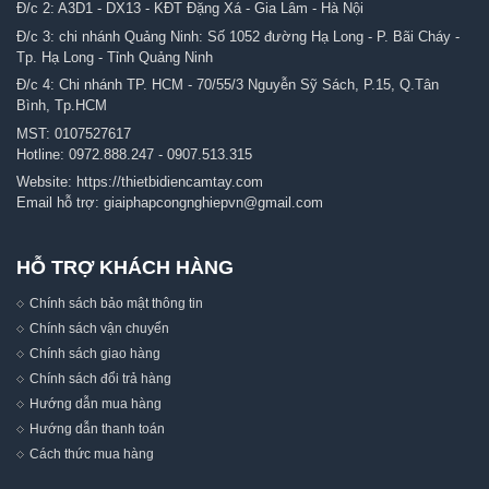
Đ/c 2: A3D1 - DX13 - KĐT Đặng Xá - Gia Lâm - Hà Nội
Đ/c 3: chi nhánh Quảng Ninh: Số 1052 đường Hạ Long - P. Bãi Cháy -
Tp. Hạ Long - Tỉnh Quảng Ninh
Đ/c 4: Chi nhánh TP. HCM - 70/55/3 Nguyễn Sỹ Sách, P.15, Q.Tân
Bình, Tp.HCM
MST: 0107527617
Hotline:
0972.888.247
-
0907.513.315
Website:
https://thietbidiencamtay.com
Email hỗ trợ:
giaiphapcongnghiepvn@gmail.com
HỖ TRỢ KHÁCH HÀNG
Chính sách bảo mật thông tin
Chính sách vận chuyển
Chính sách giao hàng
Chính sách đổi trả hàng
Hướng dẫn mua hàng
Hướng dẫn thanh toán
Cách thức mua hàng