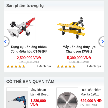
Sản phẩm tương tự
Dụng cụ uốn ống nhôm
Máy uốn ống thủy lực
đồng điều hòa CT-999RF
Changyou DWG-2
2,590,000 VNĐ
5,390,000 VNĐ
3,250,000 VNĐ
6,580,000 VNĐ
á
1 đánh giá
1 đánh giá
CÓ THỂ BẠN QUAN TÂM
Máy khoan
Lưỡi cắt nhôm
bắn vít Bosch
Makita 120
GSB 500 SET
răng P68018
1,289,000
629,000 VNĐ
VNĐ
850,000 VNĐ