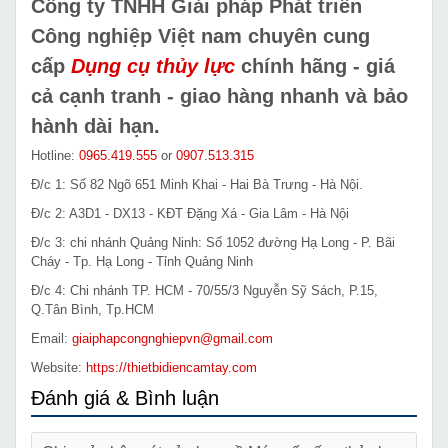
Công ty TNHH Giải pháp Phát triển
Công nghiệp Việt nam chuyên cung
cấp
Dụng cụ thủy lực
chính hãng - giá
cả cạnh tranh - giao hàng nhanh và bảo
hành dài hạn.
Hotline:
0965.419.555
or
0907.513.315
Đ/c 1: Số 82 Ngõ 651 Minh Khai - Hai Bà Trưng - Hà Nội.
Đ/c 2: A3D1 - DX13 - KĐT Đặng Xá - Gia Lâm - Hà Nội
Đ/c 3: chi nhánh Quảng Ninh: Số 1052 đường Hạ Long - P. Bãi
Cháy - Tp. Hạ Long - Tỉnh Quảng Ninh
Đ/c 4: Chi nhánh TP. HCM - 70/55/3 Nguyễn Sỹ Sách, P.15,
Q.Tân Bình, Tp.HCM
Email:
giaiphapcongnghiepvn@gmail.com
Website:
https://thietbidiencamtay.com
Đánh giá & Bình luận