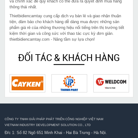
và chính xác để quý khách có thể đưa ra quyết định mua hàng
thông thái nhất.
Thietbidiencamtay cung cấp dịch vụ bán lẻ và giao nhận thuận
tiện, đảm bảo cho khách hàng dễ dàng mua được những sản
phẩm giá rẻ của những thương hiệu nổi tiếng trên thị trường tiết
kiệm thời gian và công sức với thao tác cực kỳ đơn giản.
thietbidiencamtay.com - Nâng tầm sự lựa chọn!
ĐỐI TÁC & KHÁCH HÀNG
CÔNG TY TNHH GIẢI PHÁP PHÁT TRIỂN CÔNG NGHIỆP VIỆT NAM
VIETNAM INDUSTRY DEVELOPMENT SOLUTION CO., LTD
Đ/c 1: Số 82 Ngõ 651 Minh Khai - Hai Bà Trưng - Hà Nội.