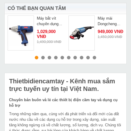
CÓ THỂ BẠN QUAN TÂM
Máy bắt vít
Máy mài
chuyên dụng
Dongcheng
Dongcheng
S1M-FF-150A
1,029,000
949,000 VNĐ
DPL8
VNĐ
1,450,000 VNĐ
Đ
1,490,000 VNĐ
MUA NGAY
MUA NGAY
Thietbidiencamtay
- Kênh mua sắm
trực tuyến uy tín tại Việt Nam.
Chuyên bán buôn và lẻ các thiết bị điện cầm tay và dụng cụ
hỗ trợ
Trong những năm qua, cùng với đà phát triển và đổi mới của đất
nước nhu cầu về các dụng cụ hỗ trợ trong xây dựng, sản xuất
tăng không ngừng cả về chất lượng, số lượng, dịch vụ. Chúng tôi
ý thức được rằng, sự hài lòng của khách hàng về chất lượng,