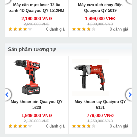
Máy cân mực laser 12 tia
Máy cưa xích chạy điện
xanh 4D Quaiyou QY-1512NM
Quaiyou QY-5019
2,190,000 VNĐ
1,499,000 VNĐ
2,690,000 VNĐ
1,990,000 VNĐ
á
0 đánh giá
0 đánh giá
Sản phẩm tương tự
Máy khoan pin Quaiyou QY
Máy khoan tay Quaiyou QY
5220
6131
1,949,000 VNĐ
779,000 VNĐ
2,130,000 VNĐ
1,250,000 VNĐ
á
0 đánh giá
0 đánh giá