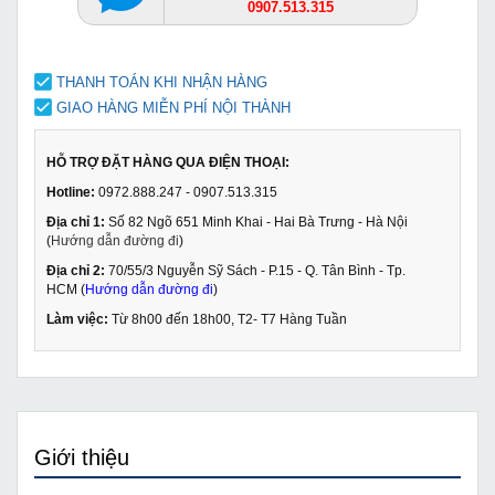
0907.513.315
THANH TOÁN KHI NHẬN HÀNG
GIAO HÀNG MIỄN PHÍ NỘI THÀNH
HỖ TRỢ ĐẶT HÀNG QUA ĐIỆN THOẠI:
Hotline:
0972.888.247 - 0907.513.315
Địa chỉ 1:
Số 82 Ngõ 651 Minh Khai - Hai Bà Trưng - Hà Nội
(
Hướng dẫn đường đi
)
Địa chỉ 2:
70/55/3 Nguyễn Sỹ Sách - P.15 - Q. Tân Bình - Tp.
HCM (
Hướng dẫn đường đi
)
Làm việc:
Từ 8h00 đến 18h00, T2- T7 Hàng Tuần
Giới thiệu