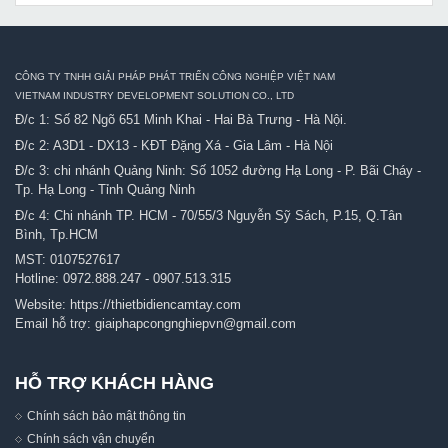
CÔNG TY TNHH GIẢI PHÁP PHÁT TRIỂN CÔNG NGHIỆP VIỆT NAM
VIETNAM INDUSTRY DEVELOPMENT SOLUTION CO., LTD
Đ/c 1: Số 82 Ngõ 651 Minh Khai - Hai Bà Trưng - Hà Nội.
Đ/c 2: A3D1 - DX13 - KĐT Đặng Xá - Gia Lâm - Hà Nội
Đ/c 3: chi nhánh Quảng Ninh: Số 1052 đường Hạ Long - P. Bãi Cháy -
Tp. Hạ Long - Tỉnh Quảng Ninh
Đ/c 4: Chi nhánh TP. HCM - 70/55/3 Nguyễn Sỹ Sách, P.15, Q.Tân
Bình, Tp.HCM
MST: 0107527617
Hotline:
0972.888.247
-
0907.513.315
Website:
https://thietbidiencamtay.com
Email hỗ trợ:
giaiphapcongnghiepvn@gmail.com
HỖ TRỢ KHÁCH HÀNG
Chính sách bảo mật thông tin
Chính sách vận chuyển