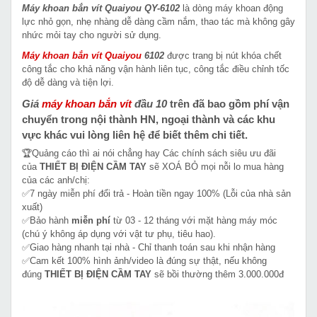
Máy khoan bắn vít Quaiyou QY-6102
là dòng máy khoan động
lực nhỏ gọn, nhẹ nhàng dễ dàng cầm nắm, thao tác mà không gây
nhức mỏi tay cho người sử dụng.
Máy khoan bắn vít Quaiyou
6102
được trang bị nút khóa chết
công tắc cho khả năng vận hành liên tục, công tắc điều chỉnh tốc
độ dễ dàng và tiện lợi.
Giá
máy khoan bắn vít
đầu 10
trên đã bao gồm phí vận
chuyển trong nội thành HN, ngoại thành và các khu
vực khác vui lòng liên hệ để biết thêm chi tiết.
🏆Quảng cáo thì ai nói chẳng hay Các chính sách siêu ưu đãi
của
THIẾT BỊ ĐIỆN CẦM TAY
sẽ XOÁ BỎ mọi nỗi lo mua hàng
của các anh/chị:
✅7 ngày miễn phí đổi trả - Hoàn tiền ngay 100% (Lỗi của nhà sản
xuất)
✅Bảo hành
miễn phí
từ 03 - 12 tháng với mặt hàng máy móc
(chú ý không áp dụng với vật tư phụ, tiêu hao).
✅Giao hàng nhanh tại nhà - Chỉ thanh toán sau khi nhận hàng
✅Cam kết 100% hình ảnh/video là đúng sự thật, nếu không
đúng
THIẾT BỊ ĐIỆN CẦM TAY
sẽ bồi thường thêm 3.000.000đ