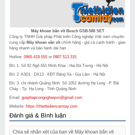
Máy khoan bắn vít Bosch GSB-500 SET
Công ty TNHH Giải pháp Phát triển Công nghiệp Việt nam chuyên
cung cấp
Máy khoan vặn vít
chính hãng - giá cả cạnh tranh - giao
hàng nhanh và bảo hành dài hạn.
Hotline:
0965.419.555
or
0907.513.315
Đ/c 1: Số 82 Ngõ 651 Minh Khai - Hai Bà Trưng - Hà Nội.
Đ/c 2: A3D1 - DX13 - KĐT Đặng Xá - Gia Lâm - Hà Nội
Đ/c 3: chi nhánh Quảng Ninh: Số 1052 đường Hạ Long - P. Bãi
Cháy - Tp. Hạ Long - Tỉnh Quảng Ninh
Email:
giaiphapcongnghiepvn@gmail.com
Website:
https://thietbidiencamtay.com
Đánh giá & Bình luận
Chia sẻ nhận xét của bạn về Máy khoan bắn vít