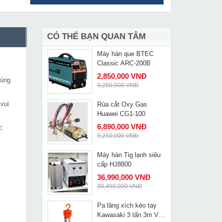
Máy đo khoảng cách
MUA NGAY
Quaiyou QY1060
879,000 VNĐ
1,380,000 VNĐ
CÓ THỂ BẠN QUAN TÂM
Máy hàn que BTEC
MUA NGAY
Classic ARC-200B
2,850,000 VNĐ
cùng
3,250,000 VNĐ
vui
Rùa cắt Oxy Gas
MUA NGAY
Huawei CG1-100
6,890,000 VNĐ
c
9,250,000 VNĐ
Máy hàn Tig lạnh siêu
MUA NGAY
cấp HJ8800
36,990,000 VNĐ
39,490,000 VNĐ
Pa lăng xích kéo tay
MUA NGAY
Kawasaki 3 tấn 3m VC-