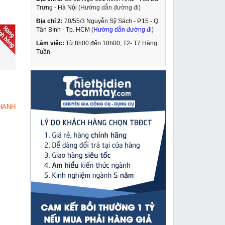
Trưng - Hà Nội (
Hướng dẫn đường đi
)
Địa chỉ 2:
70/55/3 Nguyễn Sỹ Sách - P.15 - Q.
Máy cắt sắt Ken 7714
Tân Bình - Tp. HCM (
Hướng dẫn đường đi
)
Làm việc:
Từ 8h00 đến 18h00, T2- T7 Hàng
2,309,000 VNĐ
Tuần
2,850,000 VNĐ
Máy vặn ốc Ken 6416
MUA NGAY
1,189,000 VNĐ
HANH
1,650,000 VNĐ
Máy cưa xích chạy
MUA NGAY
điện Dongcheng DML02
405
1,649,000 VNĐ
2,330,000 VNĐ
Máy khoan từ Cayken
MUA NGAY
SCY-68HD
16,329,000 VNĐ
18,000,000 VNĐ