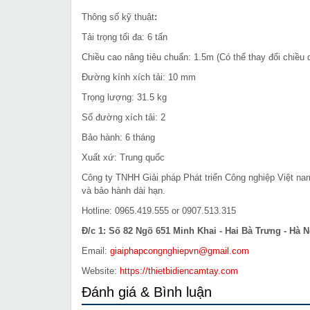
Thông số kỹ thuật
:
Tải trọng tối đa: 6 tấn
Chiều cao nâng tiêu chuẩn: 1.5m (Có thể thay đổi chiều 
Đường kính xích tải: 10 mm
Trọng lượng: 31.5 kg
Số đường xích tải: 2
Bảo hành: 6 tháng
Xuất xứ: Trung quốc
Công ty TNHH Giải pháp Phát triển Công nghiệp Việt n
và bảo hành dài hạn.
Hotline: 0965.419.555 or 0907.513.315
Đ/c 1: Số 82 Ngõ 651 Minh Khai - Hai Bà Trưng - Hà N
Email:
giaiphapcongnghiepvn@gmail.com
Website:
https://thietbidiencamtay.com
Đánh giá & Bình luận