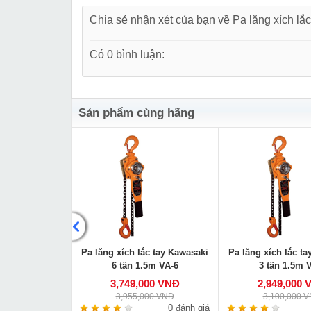
Chia sẻ nhận xét của bạn về Pa lăng xích lắ
Có 0 bình luận:
Sản phẩm cùng hãng
o tay Kawasaki
Pa lăng xích lắc tay Kawasaki
Pa lăng xích lắc t
m VC-2
6 tấn 1.5m VA-6
3 tấn 1.5m 
000 VNĐ
3,749,000 VNĐ
2,949,000 
00 VNĐ
3,955,000 VNĐ
3,100,000 
0 đánh giá
0 đánh giá