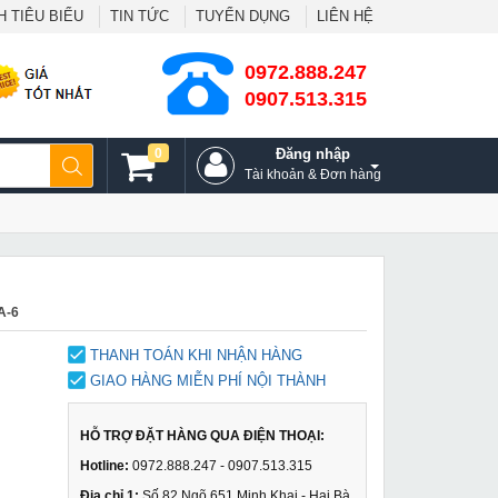
 TIÊU BIỂU
TIN TỨC
TUYỂN DỤNG
LIÊN HỆ
0972.888.247
0907.513.315
0
Đăng nhập
Tài khoản & Đơn hàng
A-6
THANH TOÁN KHI NHẬN HÀNG
GIAO HÀNG MIỄN PHÍ NỘI THÀNH
HỖ TRỢ ĐẶT HÀNG QUA ĐIỆN THOẠI:
Hotline:
0972.888.247 - 0907.513.315
Địa chỉ 1:
Số 82 Ngõ 651 Minh Khai - Hai Bà