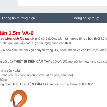
Thông tin thương hiệu
Thông số kỹ thuật
 tấn 1.5m VA-6
g
pa lăng xích lắc tay
cỡ nhỏ có 1 đường xích tải, được tối ưu hóa thiết kế 
c nhỏ gọn mà vẫn đạt được tải trọng nâng cần thiết.
n đã bao gồm chi phí vận chuyển trong HN, ngoại thành và các khu vực khác 
ưu đãi của
THIẾT BỊ ĐIỆN CẦM TAY
sẽ XOÁ BỎ mọi nỗi lo mua hàng của cá
 nhà sản xuất)
 móc (chú ý không áp dụng với vật tư phụ, tiêu hao).
 hàng
hông đúng
THIẾT BỊ ĐIỆN CẦM TAY
sẽ bồi thường thêm 3.000.000đ