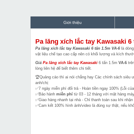
Giới thiệu
Pa lăng xích lắc tay Kawasaki 6
Pa lăng xích lắc tay Kawasaki 6 tấn 1.5m VA-6
là dòn
vật liệu chế tạo cao cấp nên có khối lượng và kích thướ
Giá
Pa lăng xích lắc tay Kawasaki
6 tấn 1.5m
VA-6
trê
lòng liên hệ để biết thêm chi tiết.
🏆Quảng cáo thì ai nói chẳng hay Các chính sách siêu 
anh/chị:
✅7 ngày miễn phí đổi trả - Hoàn tiền ngay 100% (Lỗi của
✅Bảo hành
miễn phí
từ 03 - 12 tháng với mặt hàng máy
✅Giao hàng nhanh tại nhà - Chỉ thanh toán sau khi nhận
✅Cam kết 100% hình ảnh/video là đúng sự thật, nếu k