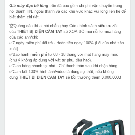
Giá máy đục bê tông
trên đã bao gồm chi phí vận chuyển trong
nội thành HN, ngoại thành và các khu vực khác vui lòng liên hệ để
biết thêm chi tiết.
🏆Quảng cáo thì ai nói chẳng hay Các chính sách siêu ưu đãi
của
THIẾT BỊ ĐIỆN CẦM TAY
sẽ XOÁ BỎ mọi nỗi lo mua hàng
của các anh/chị:
✅7 ngày miễn phí đổi trả - Hoàn tiền ngay 100% (Lỗi của nhà sản
xuất)
✅Bảo hành
miễn phí
từ 03 - 18 tháng với mặt hàng máy móc
(chú ý không áp dụng với vật tư phụ, tiêu hao).
✅Giao hàng nhanh tại nhà - Chỉ thanh toán sau khi nhận hàng
✅Cam kết 100% hình ảnh/video là đúng sự thật, nếu không
đúng
THIẾT BỊ ĐIỆN CẦM TAY
sẽ bồi thường thêm 3.000.000đ