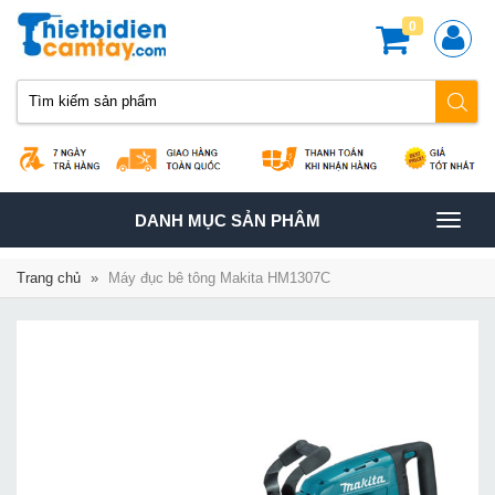
0
TOGGLE
DANH MỤC SẢN PHÂM
NAVIGATION
Trang chủ
»
Máy đục bê tông Makita HM1307C