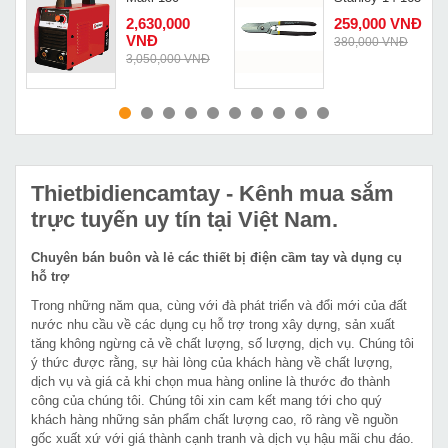
2,630,000
259,000 VNĐ
VNĐ
380,000 VNĐ
Đ
3,050,000 VNĐ
MUA NGAY
MUA NGAY
Thietbidiencamtay
- Kênh mua sắm
trực tuyến uy tín tại Việt Nam.
Chuyên bán buôn và lẻ các thiết bị điện cầm tay và dụng cụ
hỗ trợ
Trong những năm qua, cùng với đà phát triển và đổi mới của đất
nước nhu cầu về các dụng cụ hỗ trợ trong xây dựng, sản xuất
tăng không ngừng cả về chất lượng, số lượng, dịch vụ. Chúng tôi
ý thức được rằng, sự hài lòng của khách hàng về chất lượng,
dịch vụ và giá cả khi chọn mua hàng online là thước đo thành
công của chúng tôi. Chúng tôi xin cam kết mang tới cho quý
khách hàng những sản phẩm chất lượng cao, rõ ràng về nguồn
gốc xuất xứ với giá thành cạnh tranh và dịch vụ hậu mãi chu đáo.