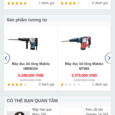
á
1 đánh giá
0 đánh giá
Sản phẩm tương tự
Máy đục bê tông Makita
Máy đục bê tông Maktec
HM0810A
MT860
5,349,000 VNĐ
3,379,000 VNĐ
6,090,000 VNĐ
3,850,000 VNĐ
á
0 đánh giá
1 đánh giá
CÓ THỂ BẠN QUAN TÂM
Máy hàn que
Kéo cắt tôn
Maxi 150
Stanley 14 163