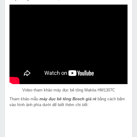
Video tham khảo máy đục bê tông Makita HM1307C
Tham khảo mẫu
máy đục bê tông Bosch giá rẻ
bằng cách bấm
vào hình ảnh phía dưới để biết thêm chi tiết: