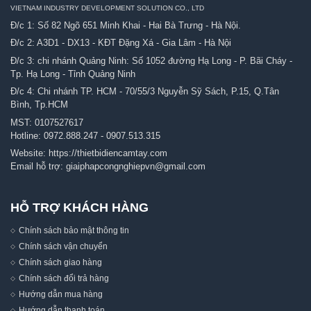
VIETNAM INDUSTRY DEVELOPMENT SOLUTION CO., LTD
Đ/c 1: Số 82 Ngõ 651 Minh Khai - Hai Bà Trưng - Hà Nội.
Đ/c 2: A3D1 - DX13 - KĐT Đặng Xá - Gia Lâm - Hà Nội
Đ/c 3: chi nhánh Quảng Ninh: Số 1052 đường Hạ Long - P. Bãi Cháy -
Tp. Hạ Long - Tỉnh Quảng Ninh
Đ/c 4: Chi nhánh TP. HCM - 70/55/3 Nguyễn Sỹ Sách, P.15, Q.Tân
Bình, Tp.HCM
MST: 0107527617
Hotline:
0972.888.247
-
0907.513.315
Website:
https://thietbidiencamtay.com
Email hỗ trợ:
giaiphapcongnghiepvn@gmail.com
HỖ TRỢ KHÁCH HÀNG
Chính sách bảo mật thông tin
Chính sách vận chuyển
Chính sách giao hàng
Chính sách đổi trả hàng
Hướng dẫn mua hàng
Hướng dẫn thanh toán