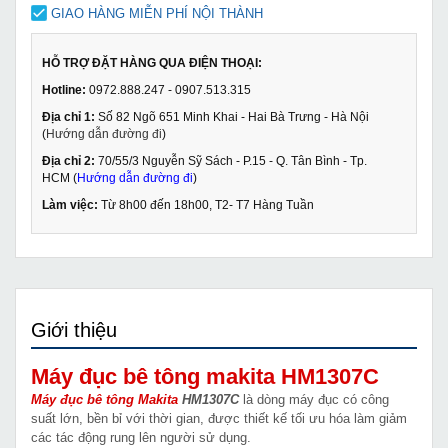
GIAO HÀNG MIỄN PHÍ NỘI THÀNH
HỖ TRỢ ĐẶT HÀNG QUA ĐIỆN THOẠI:
Hotline:
0972.888.247 - 0907.513.315
Địa chỉ 1:
Số 82 Ngõ 651 Minh Khai - Hai Bà Trưng - Hà Nội
(
Hướng dẫn đường đi
)
Địa chỉ 2:
70/55/3 Nguyễn Sỹ Sách - P.15 - Q. Tân Bình - Tp.
HCM (
Hướng dẫn đường đi
)
Làm việc:
Từ 8h00 đến 18h00, T2- T7 Hàng Tuần
Giới thiệu
Máy đục bê tông makita HM1307C
Máy đục bê tông Makita
HM1307C
là dòng máy đục có công
suất lớn, bền bỉ với thời gian, được thiết kế tối ưu hóa làm giảm
các tác động rung lên người sử dụng.