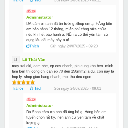
Trả lời
Thích
Gửi ngày 24/07/2025 - 09:11
Administrator
DẠ cảm ơn anh đã tin tưởng Shop em ạ! HÀng bên
em bảo hành 12 tháng, miễn phí công sửa chữa
nếu khi hết bảo hành ạ. NÊn a có thể yên tâm sử
dụng lâu dài máy này a ạ!
Thích
Gửi ngày 24/07/2025 - 09:20
Lê Thái Văn
LT
may xai oki, cam nhe, ep cos nhanh, pin cung kha ben. minh
lam ben thi cong chi can ep 70 den 150mm2 la du, con nay la
hop ly. shop giao hang nhanh, moi thu deu ngon
Trả lời
Thích
Gửi ngày 24/07/2025 - 09:01
Administrator
Dạ Shop cảm ơn anh đã ủng hộ ạ. Hàng bên em
tuyển chọn rất kỹ, nên anh cứ yên tâm về chất
lượng ạ!