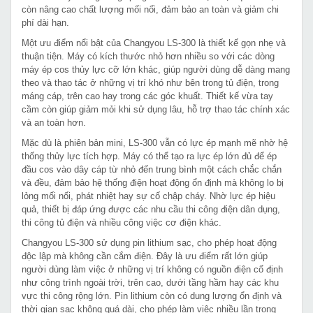
còn nâng cao chất lượng mối nối, đảm bảo an toàn và giảm chi
phí dài hạn.
Một ưu điểm nổi bật của Changyou LS-300 là thiết kế gọn nhẹ và
thuận tiện. Máy có kích thước nhỏ hơn nhiều so với các dòng
máy ép cos thủy lực cỡ lớn khác, giúp người dùng dễ dàng mang
theo và thao tác ở những vị trí khó như bên trong tủ điện, trong
máng cáp, trên cao hay trong các góc khuất. Thiết kế vừa tay
cầm còn giúp giảm mỏi khi sử dụng lâu, hỗ trợ thao tác chính xác
và an toàn hơn.
Mặc dù là phiên bản mini, LS-300 vẫn có lực ép mạnh mẽ nhờ hệ
thống thủy lực tích hợp. Máy có thể tạo ra lực ép lớn đủ để ép
đầu cos vào dây cáp từ nhỏ đến trung bình một cách chắc chắn
và đều, đảm bảo hệ thống điện hoạt động ổn định mà không lo bị
lỏng mối nối, phát nhiệt hay sự cố chập cháy. Nhờ lực ép hiệu
quả, thiết bị đáp ứng được các nhu cầu thi công điện dân dụng,
thi công tủ điện và nhiều công việc cơ điện khác.
Changyou LS-300 sử dụng pin lithium sạc, cho phép hoạt động
độc lập mà không cần cắm điện. Đây là ưu điểm rất lớn giúp
người dùng làm việc ở những vị trí không có nguồn điện cố định
như công trình ngoài trời, trên cao, dưới tầng hầm hay các khu
vực thi công rộng lớn. Pin lithium còn có dung lượng ổn định và
thời gian sạc không quá dài, cho phép làm việc nhiều lần trong