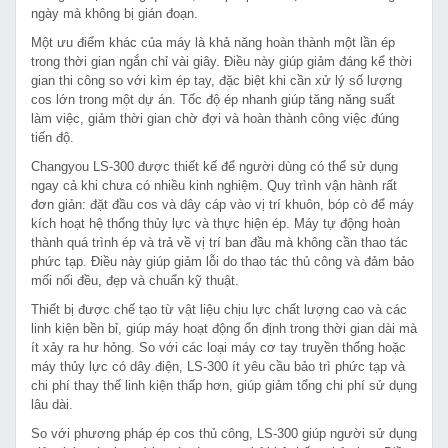
ngày mà không bị gián đoạn.
Một ưu điểm khác của máy là khả năng hoàn thành một lần ép
trong thời gian ngắn chỉ vài giây. Điều này giúp giảm đáng kể thời
gian thi công so với kìm ép tay, đặc biệt khi cần xử lý số lượng
cos lớn trong một dự án. Tốc độ ép nhanh giúp tăng năng suất
làm việc, giảm thời gian chờ đợi và hoàn thành công việc đúng
tiến độ.
Changyou LS-300 được thiết kế để người dùng có thể sử dụng
ngay cả khi chưa có nhiều kinh nghiệm. Quy trình vận hành rất
đơn giản: đặt đầu cos và dây cáp vào vị trí khuôn, bóp cò để máy
kích hoạt hệ thống thủy lực và thực hiện ép. Máy tự động hoàn
thành quá trình ép và trả về vị trí ban đầu mà không cần thao tác
phức tạp. Điều này giúp giảm lỗi do thao tác thủ công và đảm bảo
mối nối đều, đẹp và chuẩn kỹ thuật.
Thiết bị được chế tạo từ vật liệu chịu lực chất lượng cao và các
linh kiện bền bỉ, giúp máy hoạt động ổn định trong thời gian dài mà
ít xảy ra hư hỏng. So với các loại máy cơ tay truyền thống hoặc
máy thủy lực có dây điện, LS-300 ít yêu cầu bảo trì phức tạp và
chi phí thay thế linh kiện thấp hơn, giúp giảm tổng chi phí sử dụng
lâu dài.
So với phương pháp ép cos thủ công, LS-300 giúp người sử dụng