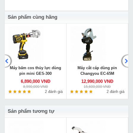
Sản phẩm cùng hãng
Máy bấm cos thủy lực dùng
Máy cắt cáp dùng pin
pin mini GES-300
Changyou EC-65M
6,890,000 VNĐ
12,990,000 VNĐ
8,990,000 VNĐ
15,600,000 VNĐ
á
2 đánh giá
2 đánh giá
Sản phẩm tương tự