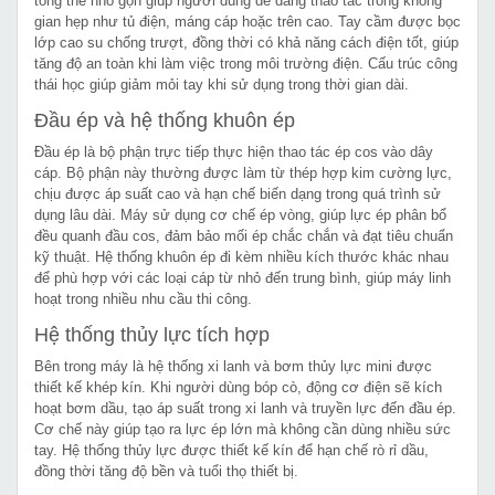
tổng thể nhỏ gọn giúp người dùng dễ dàng thao tác trong không
gian hẹp như tủ điện, máng cáp hoặc trên cao. Tay cầm được bọc
lớp cao su chống trượt, đồng thời có khả năng cách điện tốt, giúp
tăng độ an toàn khi làm việc trong môi trường điện. Cấu trúc công
thái học giúp giảm mỏi tay khi sử dụng trong thời gian dài.
Đầu ép và hệ thống khuôn ép
Đầu ép là bộ phận trực tiếp thực hiện thao tác ép cos vào dây
cáp. Bộ phận này thường được làm từ thép hợp kim cường lực,
chịu được áp suất cao và hạn chế biến dạng trong quá trình sử
dụng lâu dài. Máy sử dụng cơ chế ép vòng, giúp lực ép phân bổ
đều quanh đầu cos, đảm bảo mối ép chắc chắn và đạt tiêu chuẩn
kỹ thuật. Hệ thống khuôn ép đi kèm nhiều kích thước khác nhau
để phù hợp với các loại cáp từ nhỏ đến trung bình, giúp máy linh
hoạt trong nhiều nhu cầu thi công.
Hệ thống thủy lực tích hợp
Bên trong máy là hệ thống xi lanh và bơm thủy lực mini được
thiết kế khép kín. Khi người dùng bóp cò, động cơ điện sẽ kích
hoạt bơm dầu, tạo áp suất trong xi lanh và truyền lực đến đầu ép.
Cơ chế này giúp tạo ra lực ép lớn mà không cần dùng nhiều sức
tay. Hệ thống thủy lực được thiết kế kín để hạn chế rò rỉ dầu,
đồng thời tăng độ bền và tuổi thọ thiết bị.