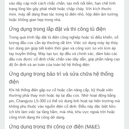
vào dây cáp một cách chắc chắn, tạo mối nối bền, hạn chế tình
trạng lỏng lẻo gây phát nhiệt hoặc chập cháy. Với kích thước
mini, máy dễ dàng thao tác trong tủ điện nhỏ, hộp điện âm tường
hoặc không gian hẹp trong nhà.
Ứng dụng trong lắp đặt và thi công tủ điện
Trong quá trình lắp đặt tủ điện công nghiệp hoặc tủ điều khiển, số
lượng đầu cos cần ép thường rất lớn. Việc sử dụng máy ép thủy
lực dùng pin giúp tiết kiệm thời gian và công sức so với kìm ép
tay truyền thống. Máy tạo lực ép đều và chính xác, đảm bảo các
đầu cos được cố định chắc chắn vào dây dẫn, góp phần nâng cao
độ ổn định và an toàn của toàn bộ hệ thống điện.
Ứng dụng trong bảo trì và sửa chữa hệ thống
điện
Khi hệ thống điện gặp sự cố hoặc cần nâng cấp, kỹ thuật viên
thường phải thay mới hoặc ép lại đầu cos. Nhờ hoạt động bằng
pin, Changyou LS-300 có thể sử dụng linh hoạt tại hiện trường mà
không phụ thuộc vào nguồn điện cố định. Điều này đặc biệt hữu
ích khi làm việc tại tầng hầm, mái nhà, khu vực ngoài trời hoặc
công trình đang thi công dở dang.
Ứng dụng trong thi công cơ điện (M&E)