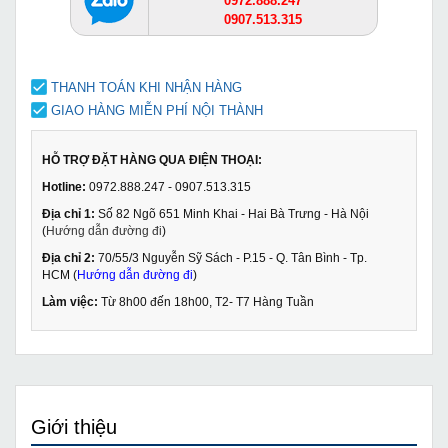
0972.888.247
0907.513.315
THANH TOÁN KHI NHẬN HÀNG
GIAO HÀNG MIỄN PHÍ NỘI THÀNH
HỖ TRỢ ĐẶT HÀNG QUA ĐIỆN THOẠI:
Hotline:
0972.888.247 - 0907.513.315
Địa chỉ 1:
Số 82 Ngõ 651 Minh Khai - Hai Bà Trưng - Hà Nội
(
Hướng dẫn đường đi
)
Địa chỉ 2:
70/55/3 Nguyễn Sỹ Sách - P.15 - Q. Tân Bình - Tp.
HCM (
Hướng dẫn đường đi
)
Làm việc:
Từ 8h00 đến 18h00, T2- T7 Hàng Tuần
Giới thiệu