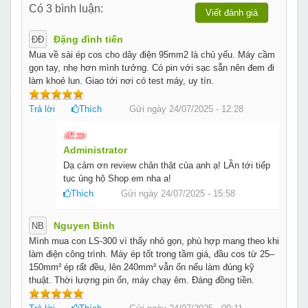
Có 3 bình luận:
Viết đánh giá
Đặng đình tiến
ĐĐ
Mua về sài ép cos cho dây điện 95mm2 là chủ yếu. Máy cầm
gọn tay, nhẹ hơn mình tưởng. Có pin với sạc sẵn nên đem đi
làm khoẻ lun. Giao tới nơi có test máy, uy tín.
Trả lời
Thích
Gửi ngày 24/07/2025 - 12:28
Administrator
Dạ cảm ơn review chân thật của anh ạ! LẦn tới tiếp
tục ủng hộ Shop em nha a!
Thích
Gửi ngày 24/07/2025 - 15:58
Nguyen Binh
NB
Mình mua con LS-300 vì thấy nhỏ gọn, phù hợp mang theo khi
làm điện công trình. Máy ép tốt trong tầm giá, đầu cos từ 25–
150mm² ép rất đều, lên 240mm² vẫn ổn nếu làm đúng kỹ
thuật. Thời lượng pin ổn, máy chạy êm. Đáng đồng tiền.