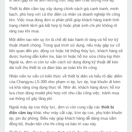
xi lanh gặp lỗi sẽ ảnh hưởng trực tiếp đến chất lượng mối ép.
Thiết bị điện cầm tay xây dựng chính sách giá cạnh tranh, minh
bạch, phù hợp với cả thợ điện cá nhân và doanh nghiệp thi công
lớn. Việc mua đúng đơn vị phân phối giúp khách hàng tránh tình
trạng chênh lệch giá bất hợp lý hoặc phát sinh chi phí không rõ
ràng sau khi mua.
Một điểm tạo nên uy tín là chế độ bảo hành rõ ràng và hỗ trợ kỹ
thuật nhanh chóng. Trong quá trình sử dụng, nếu máy gặp sự cố
liên quan đến pin, động cơ hoặc hệ thống thủy lực, khách hàng sẽ
được hướng dẫn kiểm tra, bảo trì hoặc hỗ trợ sửa chữa kịp thời.
Ngoài ra, đơn vị còn tư vấn cách sử dụng đúng kỹ thuật để kéo
dài tuổi thọ thiết bị và đảm bảo an toàn khi thi công.
Nhân viên tư vấn có kiến thức về thiết bị điện và hiểu rõ đặc điểm
của Changyou LS-300 như phạm vi ép, lực ép, loại khuôn đi kèm
và khả năng ứng dụng thực tế. Nhờ đó, khách hàng được hỗ trợ
lựa chọn đúng model phù hợp với nhu cầu công việc, tránh mua
sai thông số gây lãng phí.
Ngoài máy ép cos thủy lực, đơn vị còn cung cấp các
thiết bị
điện cầm tay
khác như máy cắt cáp, kìm ép cos, phụ kiện khuôn
ép, pin dự phòng. Điều này giúp khách hàng dễ dàng mua sắm
đồng bộ, thuận tiện cho thi công và bảo trì sau này.