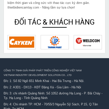
kiệm thời gian và công sức với thao tác cực kỳ đơn giản.
thietbidiencamtay.com - Nâng tầm sự lựa chọn!
ĐỐI TÁC & KHÁCH HÀNG
CÔNG TY TNHH GIẢI PHÁP PHÁT TRIỂN CÔNG NGHIỆP VIỆT NAM
VIETNAM INDUSTRY DEVELOPMENT SOLUTION CO., LTD
Đ/c 1: Số 82 Ngõ 651 Minh Khai - Hai Bà Trưng - Hà Nội.
Đ/c 2: A3D1 - DX13 - KĐT Đặng Xá - Gia Lâm - Hà Nội
Đ/c 3: chi nhánh Quảng Ninh: Số 1052 đường Hạ Long - P. Bãi Cháy -
Tp. Hạ Long - Tỉnh Quảng Ninh
Đ/c 4: Chi nhánh TP. HCM - 70/55/3 Nguyễn Sỹ Sách, P.15, Q.Tân
Bình, Tp.HCM