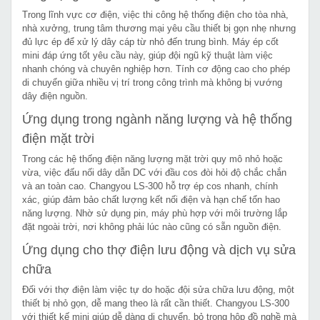
Trong lĩnh vực cơ điện, việc thi công hệ thống điện cho tòa nhà,
nhà xưởng, trung tâm thương mại yêu cầu thiết bị gọn nhẹ nhưng
đủ lực ép để xử lý dây cáp từ nhỏ đến trung bình. Máy ép cốt
mini đáp ứng tốt yêu cầu này, giúp đội ngũ kỹ thuật làm việc
nhanh chóng và chuyên nghiệp hơn. Tính cơ động cao cho phép
di chuyển giữa nhiều vị trí trong công trình mà không bị vướng
dây điện nguồn.
Ứng dụng trong ngành năng lượng và hệ thống
điện mặt trời
Trong các hệ thống điện năng lượng mặt trời quy mô nhỏ hoặc
vừa, việc đấu nối dây dẫn DC với đầu cos đòi hỏi độ chắc chắn
và an toàn cao. Changyou LS-300 hỗ trợ ép cos nhanh, chính
xác, giúp đảm bảo chất lượng kết nối điện và hạn chế tổn hao
năng lượng. Nhờ sử dụng pin, máy phù hợp với môi trường lắp
đặt ngoài trời, nơi không phải lúc nào cũng có sẵn nguồn điện.
Ứng dụng cho thợ điện lưu động và dịch vụ sửa
chữa
Đối với thợ điện làm việc tự do hoặc đội sửa chữa lưu động, một
thiết bị nhỏ gọn, dễ mang theo là rất cần thiết. Changyou LS-300
với thiết kế mini giúp dễ dàng di chuyển, bỏ trong hộp đồ nghề mà