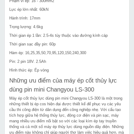
Phạm vi ép: 16 - 300mm2
Lực ép lớn nhất: 60kN
Hành trình: 17mm
Trọng lượng: 4.6kg
Thời gian ép 1 lần: 2.5-4s tùy thuộc vào đường kính cáp
Thời gian sạc đầy pin: 60p
Hàm ép: 16,25,35,50,70,95,120,150,240,300
Pin: 2 pin 18V. 2.5Ah
Hình thức ép: Ép vòng
Những ưu điểm của máy ép cốt thủy lực
dùng pin mini Changyou LS-300
Máy ép cốt thủy lực dùng pin mini Changyou LS-300 là một trong
những thiết bị ép cos hiện đại được thiết kế để phục vụ các yêu
cầu thi công điện từ dân dụng đến công nghiệp nhẹ. Với cấu tạo
tích hợp giữa hệ thống thủy lực, động cơ điện và pin sạc, máy
mang nhiều ưu điểm nổi bật so với các loại kìm ép tay truyền
thống và cả một số máy ép thủy lực dùng nguồn dây điện. Những
ưu điểm này không chỉ giúp người thợ làm việc hiệu quả hơn, mà