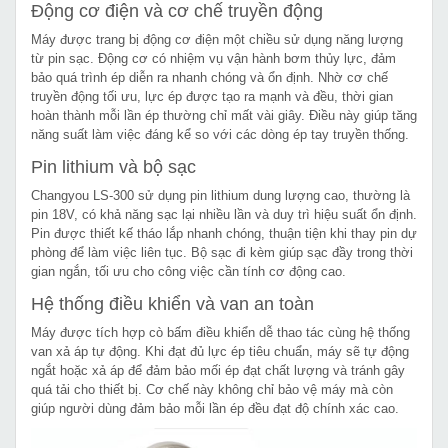
Động cơ điện và cơ chế truyền động
Máy được trang bị động cơ điện một chiều sử dụng năng lượng
từ pin sạc. Động cơ có nhiệm vụ vận hành bơm thủy lực, đảm
bảo quá trình ép diễn ra nhanh chóng và ổn định. Nhờ cơ chế
truyền động tối ưu, lực ép được tạo ra mạnh và đều, thời gian
hoàn thành mỗi lần ép thường chỉ mất vài giây. Điều này giúp tăng
năng suất làm việc đáng kể so với các dòng ép tay truyền thống.
Pin lithium và bộ sạc
Changyou LS-300 sử dụng pin lithium dung lượng cao, thường là
pin 18V, có khả năng sạc lại nhiều lần và duy trì hiệu suất ổn định.
Pin được thiết kế tháo lắp nhanh chóng, thuận tiện khi thay pin dự
phòng để làm việc liên tục. Bộ sạc đi kèm giúp sạc đầy trong thời
gian ngắn, tối ưu cho công việc cần tính cơ động cao.
Hệ thống điều khiển và van an toàn
Máy được tích hợp cò bấm điều khiển dễ thao tác cùng hệ thống
van xả áp tự động. Khi đạt đủ lực ép tiêu chuẩn, máy sẽ tự động
ngắt hoặc xả áp để đảm bảo mối ép đạt chất lượng và tránh gây
quá tải cho thiết bị. Cơ chế này không chỉ bảo vệ máy mà còn
giúp người dùng đảm bảo mỗi lần ép đều đạt độ chính xác cao.