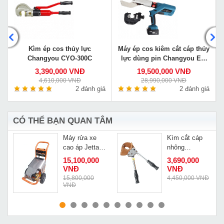
y
Kìm ép cos thủy lực
Máy ép cos kiêm cắt cáp thủy
Changyou CYO-300C
lực dùng pin Changyou EZ-
400/105C
3,390,000 VNĐ
19,500,000 VNĐ
4,610,000 VNĐ
28,990,000 VNĐ
á
2 đánh giá
2 đánh giá
CÓ THỂ BẠN QUAN TÂM
Máy rửa xe
Kìm cắt cáp
cao áp Jetta
nhông
Jet250-5.5T4
Changyou J50
15,100,000
3,690,000
cắt cáp thép
VNĐ
VNĐ
Đ
15,800,000
4,450,000 VNĐ
VNĐ
MUA NGAY
MUA NGAY