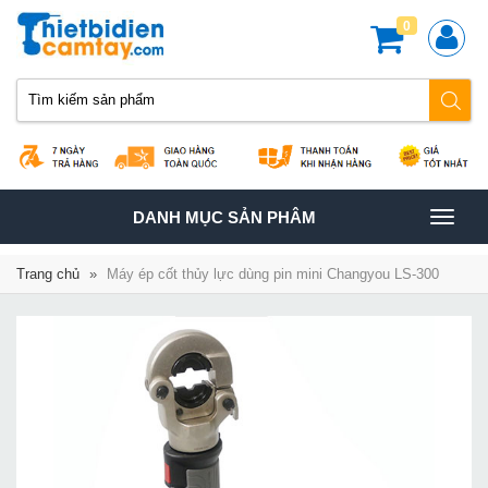
0
TOGGLE
DANH MỤC SẢN PHÂM
NAVIGATION
Trang chủ
»
Máy ép cốt thủy lực dùng pin mini Changyou LS-300