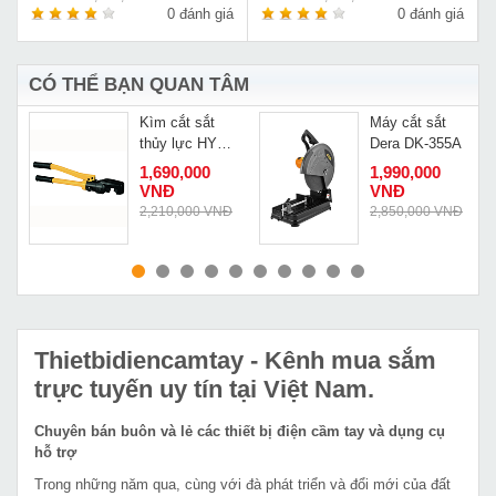
á
0 đánh giá
0 đánh giá
CÓ THỂ BẠN QUAN TÂM
Kìm cắt sắt
Máy cắt sắt
thủy lực HY
Dera DK-355A
20A
1,690,000
1,990,000
VNĐ
VNĐ
Đ
2,210,000 VNĐ
2,850,000 VNĐ
MUA NGAY
MUA NGAY
Thietbidiencamtay
- Kênh mua sắm
trực tuyến uy tín tại Việt Nam.
Chuyên bán buôn và lẻ các thiết bị điện cầm tay và dụng cụ
hỗ trợ
Trong những năm qua, cùng với đà phát triển và đổi mới của đất