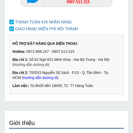
0907.513.315
THANH TOÁN KHI NHẬN HÀNG
GIAO HÀNG MIỄN PHÍ NỘI THÀNH
HỖ TRỢ ĐẶT HÀNG QUA ĐIỆN THOẠI:
Hotline:
0972.888.247 - 0907.513.315
Địa chỉ 1:
Số 82 Ngõ 651 Minh Khai - Hai Bà Trưng - Hà Nội
(
Hướng dẫn đường đi
)
Địa chỉ 2:
70/55/3 Nguyễn Sỹ Sách - P.15 - Q. Tân Bình - Tp.
HCM (
Hướng dẫn đường đi
)
Làm việc:
Từ 8h00 đến 18h00, T2- T7 Hàng Tuần
Giới thiệu