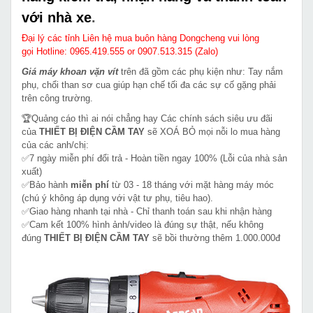
với nhà xe
.
Đại lý các tỉnh Liên hệ mua buôn hàng Dongcheng vui lòng
gọi Hotline: 0965.419.555 or 0907.513.315 (Zalo)
Giá máy khoan vặn vít
trên đã gồm các phụ kiện như: Tay nắm
phụ, chổi than sơ cua giúp hạn chế tối đa các sự cố gặng phải
trên công trường.
🏆Quảng cáo thì ai nói chẳng hay Các chính sách siêu ưu đãi
của
THIẾT BỊ ĐIỆN CẦM TAY
sẽ XOÁ BỎ mọi nỗi lo mua hàng
của các anh/chị:
✅7 ngày miễn phí đổi trả - Hoàn tiền ngay 100% (Lỗi của nhà sản
xuất)
✅Bảo hành
miễn phí
từ 03 - 18 tháng với mặt hàng máy móc
(chú ý không áp dụng với vật tư phụ, tiêu hao).
✅Giao hàng nhanh tại nhà - Chỉ thanh toán sau khi nhận hàng
✅Cam kết 100% hình ảnh/video là đúng sự thật, nếu không
đúng
THIẾT BỊ ĐIỆN CẦM TAY
sẽ bồi thường thêm 1.000.000đ