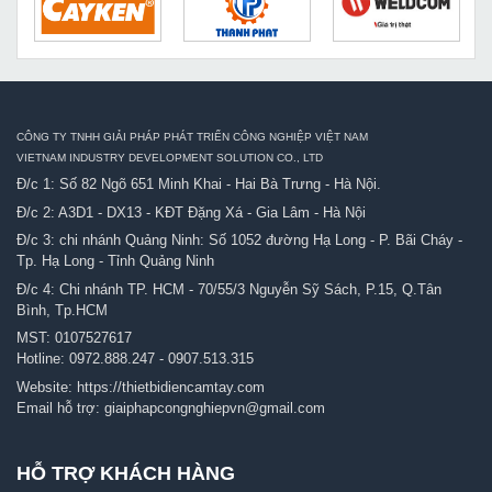
CÔNG TY TNHH GIẢI PHÁP PHÁT TRIỂN CÔNG NGHIỆP VIỆT NAM
VIETNAM INDUSTRY DEVELOPMENT SOLUTION CO., LTD
Đ/c 1: Số 82 Ngõ 651 Minh Khai - Hai Bà Trưng - Hà Nội.
Đ/c 2: A3D1 - DX13 - KĐT Đặng Xá - Gia Lâm - Hà Nội
Đ/c 3: chi nhánh Quảng Ninh: Số 1052 đường Hạ Long - P. Bãi Cháy -
Tp. Hạ Long - Tỉnh Quảng Ninh
Đ/c 4: Chi nhánh TP. HCM - 70/55/3 Nguyễn Sỹ Sách, P.15, Q.Tân
Bình, Tp.HCM
MST: 0107527617
Hotline:
0972.888.247
-
0907.513.315
Website:
https://thietbidiencamtay.com
Email hỗ trợ:
giaiphapcongnghiepvn@gmail.com
HỖ TRỢ KHÁCH HÀNG