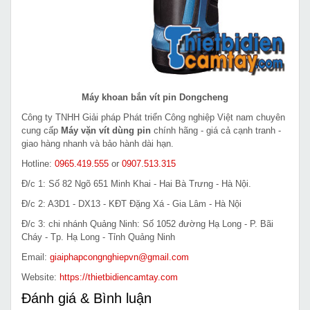
Máy khoan bắn vít pin Dongcheng
Công ty TNHH Giải pháp Phát triển Công nghiệp Việt nam chuyên
cung cấp
Máy vặn vít dùng pin
chính hãng - giá cả cạnh tranh -
giao hàng nhanh và bảo hành dài hạn.
Hotline:
0965.419.555
or
0907.513.315
Đ/c 1: Số 82 Ngõ 651 Minh Khai - Hai Bà Trưng - Hà Nội.
Đ/c 2: A3D1 - DX13 - KĐT Đặng Xá - Gia Lâm - Hà Nội
Đ/c 3: chi nhánh Quảng Ninh: Số 1052 đường Hạ Long - P. Bãi
Cháy - Tp. Hạ Long - Tỉnh Quảng Ninh
Email:
giaiphapcongnghiepvn@gmail.com
Website:
https://thietbidiencamtay.com
Đánh giá & Bình luận