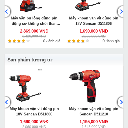
Máy vặn bu lông dùng pin
Máy khoan vặn vít dùng pin
động cơ không chổi than
18V Sencan D511806
Sencan D512001
2,869,000 VNĐ
1,690,000 VNĐ
3,420,000 VNĐ
2,060,000 VNĐ
á
0 đánh giá
0 đánh giá
Sản phẩm tương tự
Máy khoan vặn vít dùng pin
Máy khoan vặn vít dùng pin
18V Sencan D511806
Sencan D511210
1,690,000 VNĐ
1,195,000 VNĐ
2,060,000 VNĐ
1,645,000 VNĐ