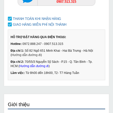
0907.513.315
THANH TOÁN KHI NHẬN HÀNG
GIAO HÀNG MIỄN PHÍ NỘI THÀNH
HỖ TRỢ ĐẶT HÀNG QUA ĐIỆN THOẠI:
Hotline:
0972.888.247 - 0907.513.315
Địa chỉ 1:
Số 82 Ngõ 651 Minh Khai - Hai Bà Trưng - Hà Nội
(
Hướng dẫn đường đi
)
Địa chỉ 2:
70/55/3 Nguyễn Sỹ Sách - P.15 - Q. Tân Bình - Tp.
HCM (
Hướng dẫn đường đi
)
Làm việc:
Từ 8h00 đến 18h00, T2- T7 Hàng Tuần
Giới thiệu