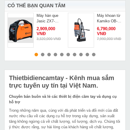
CÓ THỂ BẠN QUAN TÂM
Máy hàn que
Máy khoan từ
k
Jasic ZX7-
Kamiko OB-
200Pro
23E
2,909,000
6,790,000
VNĐ
VNĐ
3,320,000 VNĐ
7,990,000 VNĐ
MUA NGAY
MUA NGAY
Thietbidiencamtay
- Kênh mua sắm
trực tuyến uy tín tại Việt Nam.
Chuyên bán buôn và lẻ các thiết bị điện cầm tay và dụng cụ
hỗ trợ
Trong những năm qua, cùng với đà phát triển và đổi mới của đất
nước nhu cầu về các dụng cụ hỗ trợ trong xây dựng, sản xuất
tăng không ngừng cả về chất lượng, số lượng, dịch vụ. Chúng tôi
ý thức được rằng, sự hài lòng của khách hàng về chất lượng,