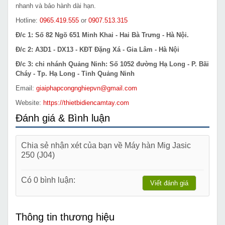
nhanh và bảo hành dài hạn.
Hotline:
0965.419.555
or
0907.513.315
Đ/c 1: Số 82 Ngõ 651 Minh Khai - Hai Bà Trưng - Hà Nội.
Đ/c 2: A3D1 - DX13 - KĐT Đặng Xá - Gia Lâm - Hà Nội
Đ/c 3: chi nhánh Quảng Ninh: Số 1052 đường Hạ Long - P. Bãi
Cháy - Tp. Hạ Long - Tỉnh Quảng Ninh
Email:
giaiphapcongnghiepvn@gmail.com
Website:
https://thietbidiencamtay.com
Đánh giá & Bình luận
Chia sẻ nhận xét của bạn về Máy hàn Mig Jasic
250 (J04)
Có 0 bình luận:
Viết đánh giá
Thông tin thương hiệu