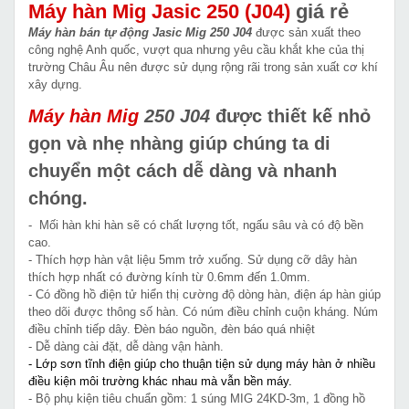
Máy hàn Mig Jasic 250 (J04)
giá rẻ
Máy hàn bán tự động Jasic Mig 250 J04
được sản xuất theo
công nghệ Anh quốc, vượt qua nhưng yêu cầu khắt khe của thị
trường Châu Âu nên được sử dụng rộng rãi trong sản xuất cơ khí
xây dựng.
Máy hàn Mig
250 J04
được thiết kế nhỏ
gọn và nhẹ nhàng giúp chúng ta di
chuyển một cách dễ dàng và nhanh
chóng.
- Mối hàn khi hàn sẽ có chất lượng tốt, ngấu sâu và có độ bền
cao.
- Thích hợp hàn vật liệu 5mm trở xuống. Sử dụng cỡ dây hàn
thích hợp nhất có đường kính từ 0.6mm đến 1.0mm.
- Có đồng hồ điện tử hiển thị cường độ dòng hàn, điện áp hàn giúp
theo dõi được thông số hàn. Có núm điều chỉnh cuộn kháng. Núm
điều chỉnh tiếp dây. Đèn báo nguồn, đèn báo quá nhiệt
- Dễ dàng cài đặt, dễ dàng vận hành.
- Lớp sơn tĩnh điện giúp cho thuận tiện sử dụng máy hàn ở nhiều
điều kiện môi trường khác nhau mà vẫn bền máy.
- Bộ phụ kiện tiêu chuẩn gồm: 1 súng MIG 24KD-3m, 1 đồng hồ