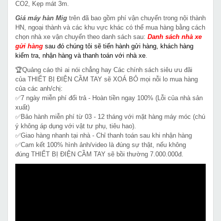
CO2, Kẹp mát 3m.
Giá máy hàn Mig
trên đã bao gồm phí vận chuyển trong nội thành
HN, ngoại thành và các khu vực khác có thể mua hàng bằng cách
chọn nhà xe vận chuyển theo danh sách sau:
Danh sách nhà xe
gửi hàng
sau đó chúng tôi sẽ tiến hành gửi hàng, khách hàng
kiểm tra, nhận hàng và thanh toán với nhà xe
.
🏆Quảng cáo thì ai nói chẳng hay Các chính sách siêu ưu đãi
của THIẾT BỊ ĐIỆN CẦM TAY sẽ XOÁ BỎ mọi nỗi lo mua hàng
của các anh/chị:
✅7 ngày miễn phí đổi trả - Hoàn tiền ngay 100% (Lỗi của nhà sản
xuất)
✅Bảo hành miễn phí từ 03 - 12 tháng với mặt hàng máy móc (chú
ý không áp dụng với vật tư phụ, tiêu hao).
✅Giao hàng nhanh tại nhà - Chỉ thanh toán sau khi nhận hàng
✅Cam kết 100% hình ảnh/video là đúng sự thật, nếu không
đúng THIẾT BỊ ĐIỆN CẦM TAY sẽ bồi thường 7.000.000đ.