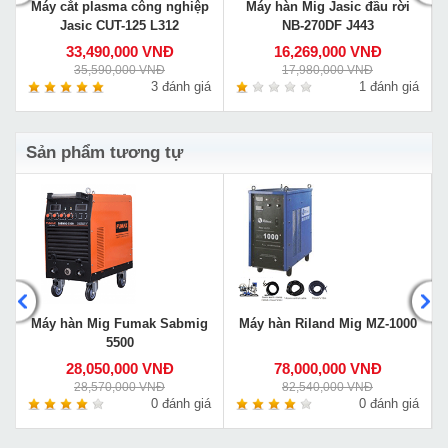
Máy cắt plasma công nghiệp
Máy hàn Mig Jasic đầu rời
Jasic CUT-125 L312
NB-270DF J443
33,490,000 VNĐ
16,269,000 VNĐ
35,590,000 VNĐ
17,980,000 VNĐ
á
3 đánh giá
1 đánh giá
Sản phẩm tương tự
1
Máy hàn Mig Fumak Sabmig
Máy hàn Riland Mig MZ-1000
5500
28,050,000 VNĐ
78,000,000 VNĐ
28,570,000 VNĐ
82,540,000 VNĐ
á
0 đánh giá
0 đánh giá