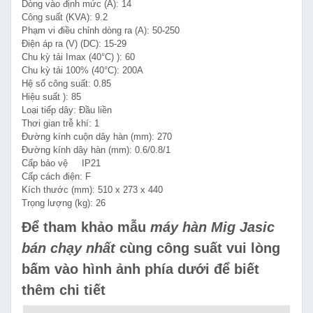
Dòng vào định mức (A): 14
Công suất (KVA): 9.2
Phạm vi điều chỉnh dòng ra (A): 50-250
Điện áp ra (V) (DC): 15-29
Chu kỳ tải Imax (40°C) ): 60
Chu kỳ tải 100% (40°C): 200A
Hệ số công suất: 0.85
Hiệu suất ): 85
Loại tiếp dây: Đầu liền
Thơi gian trễ khí: 1
Đường kính cuộn dây hàn (mm): 270
Đường kính dây hàn (mm): 0.6/0.8/1
Cấp bảo vệ IP21
Cấp cách điện: F
Kích thước (mm): 510 x 273 x 440
Trọng lượng (kg): 26
Để tham khảo mẫu
máy hàn Mig Jasic
bán chạy nhất
cùng công suất vui lòng
bấm vào hình ảnh phía dưới để biết
thêm chi tiết