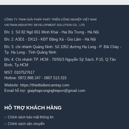
CÔNG TY TNHH GIẢI PHÁP PHÁT TRIỂN CÔNG NGHIỆP VIỆT NAM
VIETNAM INDUSTRY DEVELOPMENT SOLUTION CO., LTD
Đ/c 1: Số 82 Ngõ 651 Minh Khai - Hai Bà Trưng - Hà Nội.
Đ/c 2: A3D1 - DX13 - KĐT Đặng Xá - Gia Lâm - Hà Nội
Đ/c 3: chi nhánh Quảng Ninh: Số 1052 đường Hạ Long - P. Bãi Cháy -
Tp. Hạ Long - Tỉnh Quảng Ninh
Đ/c 4: Chi nhánh TP. HCM - 70/55/3 Nguyễn Sỹ Sách, P.15, Q.Tân
Bình, Tp.HCM
MST: 0107527617
Hotline:
0972.888.247
-
0907.513.315
Website:
https://thietbidiencamtay.com
Email hỗ trợ:
giaiphapcongnghiepvn@gmail.com
HỖ TRỢ KHÁCH HÀNG
Chính sách bảo mật thông tin
Chính sách vận chuyển