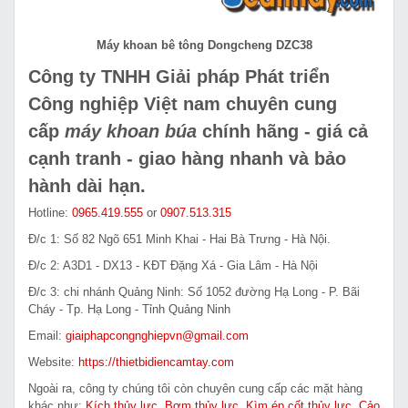
Máy khoan bê tông Dongcheng DZC38
Công ty TNHH Giải pháp Phát triển
Công nghiệp Việt nam chuyên cung
cấp
máy khoan búa
chính hãng - giá cả
cạnh tranh - giao hàng nhanh và bảo
hành dài hạn.
Hotline:
0965.419.555
or
0907.513.315
Đ/c 1: Số 82 Ngõ 651 Minh Khai - Hai Bà Trưng - Hà Nội.
Đ/c 2: A3D1 - DX13 - KĐT Đặng Xá - Gia Lâm - Hà Nội
Đ/c 3: chi nhánh Quảng Ninh: Số 1052 đường Hạ Long - P. Bãi
Cháy - Tp. Hạ Long - Tỉnh Quảng Ninh
Email:
giaiphapcongnghiepvn@gmail.com
Website:
https://thietbidiencamtay.com
Ngoài ra, công ty chúng tôi còn chuyên cung cấp các mặt hàng
khác như:
Kích thủy lực
,
Bơm thủy lực
,
Kìm ép cốt thủy lực
,
Cảo