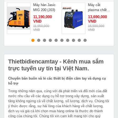
Máy hàn Jasic
Máy cắt
MIG 200 (J03)
plasma chất
lượng cao
11,190,000
13,690,000
Riland CUT-
VNĐ
VNĐ
63G
Đ
11,950,000
15,500,000
VNĐ
VNĐ
MUA NGAY
MUA NGAY
Thietbidiencamtay
- Kênh mua sắm
trực tuyến uy tín tại Việt Nam.
Chuyên bán buôn và lẻ các thiết bị điện cầm tay và dụng cụ
hỗ trợ
Trong những năm qua, cùng với đà phát triển và đổi mới của đất
nước nhu cầu về các dụng cụ hỗ trợ trong xây dựng, sản xuất
tăng không ngừng cả về chất lượng, số lượng, dịch vụ. Chúng tôi
ý thức được rằng, sự hài lòng của khách hàng về chất lượng,
dịch vụ và giá cả khi chọn mua hàng online là thước đo thành
công của chúng tôi. Chúng tôi xin cam kết mang tới cho quý