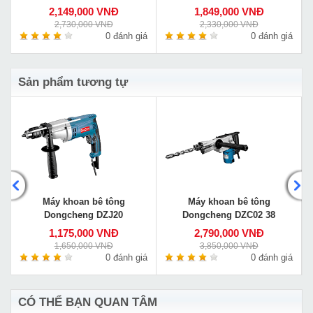
2,149,000 VNĐ
1,849,000 VNĐ
2,730,000 VNĐ
2,330,000 VNĐ
á
0 đánh giá
0 đánh giá
Sản phẩm tương tự
Máy khoan bê tông
Máy khoan bê tông
Dongcheng DZJ20
Dongcheng DZC02 38
1,175,000 VNĐ
2,790,000 VNĐ
1,650,000 VNĐ
3,850,000 VNĐ
á
0 đánh giá
0 đánh giá
CÓ THỂ BẠN QUAN TÂM