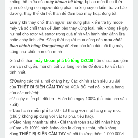
không thể thiếu của
máy khoan bê tông
, bị hao mòn theo thời
gian sử dụng nên người dùng phải thường xuyên kiểm tra và bảo
dưỡng, thay thế khi hết than để đảm bảo máy hoạt động tốt.
Lưu ý
khi thay chổi than người sử dụng phải kiểm tra kỹ model
máy và số chổi than để đảm bảo thay đúng loại, nếu không sẽ gây
hư hại cho rotor và stator trong quá trình vận hành như đánh lửa
hoặc cháy linh kiện. Đồng thời người mua cũng nên
mua chổi
than chính hãng Dongcheng
để đảm bảo kéo dài tuổi thọ máy
cũng như chổi than của mình.
Giá chổi than
máy khoan phá bê tông DZC38
trên chưa bao gồm
phí vận chuyển, mọi chi tiết vui lòng liên hệ để được tư vấn tận
tình nhất.
🏆Quảng cáo thì ai nói chẳng hay Các chính sách siêu ưu đãi
của
THIẾT BỊ ĐIỆN CẦM TAY
sẽ XOÁ BỎ mọi nỗi lo mua hàng
của các anh/chị:
✅7 ngày miễn phí đổi trả - Hoàn tiền ngay 100% (Lỗi của nhà sản
xuất)
✅Bảo hành
miễn phí
từ 03 - 18 tháng với mặt hàng máy móc
(chú ý không áp dụng với vật tư phụ, tiêu hao).
✅Giao hàng nhanh tại nhà - Chỉ thanh toán sau khi nhận hàng
✅Cam kết 100% hình ảnh/video là đúng sự thật, nếu không
đúng
THIẾT BỊ ĐIỆN CẦM TAY
sẽ bồi thường thêm 1.000.000đ