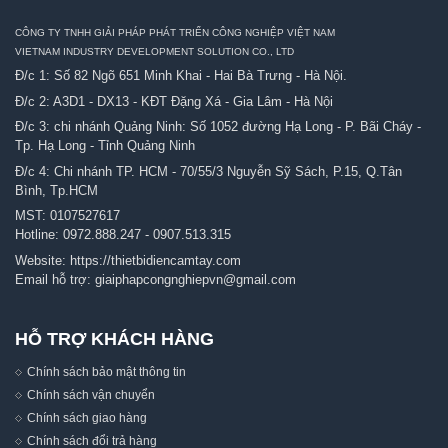
CÔNG TY TNHH GIẢI PHÁP PHÁT TRIỂN CÔNG NGHIỆP VIỆT NAM
VIETNAM INDUSTRY DEVELOPMENT SOLUTION CO., LTD
Đ/c 1: Số 82 Ngõ 651 Minh Khai - Hai Bà Trưng - Hà Nội.
Đ/c 2: A3D1 - DX13 - KĐT Đặng Xá - Gia Lâm - Hà Nội
Đ/c 3: chi nhánh Quảng Ninh: Số 1052 đường Hạ Long - P. Bãi Cháy -
Tp. Hạ Long - Tỉnh Quảng Ninh
Đ/c 4: Chi nhánh TP. HCM - 70/55/3 Nguyễn Sỹ Sách, P.15, Q.Tân
Bình, Tp.HCM
MST: 0107527617
Hotline:
0972.888.247
-
0907.513.315
Website:
https://thietbidiencamtay.com
Email hỗ trợ:
giaiphapcongnghiepvn@gmail.com
HỖ TRỢ KHÁCH HÀNG
Chính sách bảo mật thông tin
Chính sách vận chuyển
Chính sách giao hàng
Chính sách đổi trả hàng