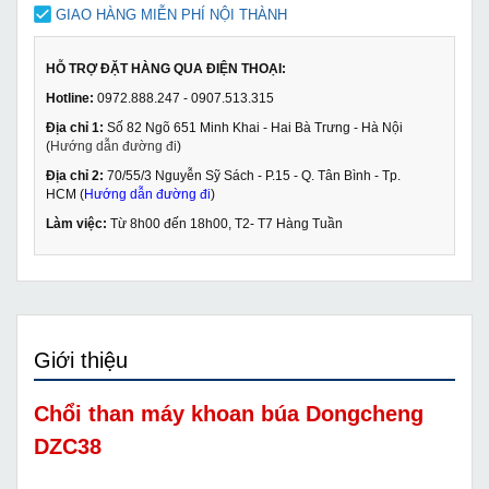
GIAO HÀNG MIỄN PHÍ NỘI THÀNH
HỖ TRỢ ĐẶT HÀNG QUA ĐIỆN THOẠI:
Hotline:
0972.888.247 - 0907.513.315
Địa chỉ 1:
Số 82 Ngõ 651 Minh Khai - Hai Bà Trưng - Hà Nội
(
Hướng dẫn đường đi
)
Địa chỉ 2:
70/55/3 Nguyễn Sỹ Sách - P.15 - Q. Tân Bình - Tp.
HCM (
Hướng dẫn đường đi
)
Làm việc:
Từ 8h00 đến 18h00, T2- T7 Hàng Tuần
Giới thiệu
Chổi than máy khoan búa Dongcheng
DZC38