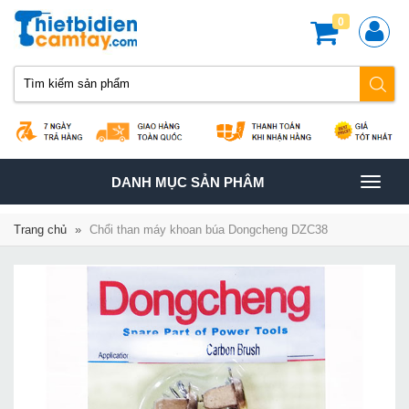
0
TOGGLE
DANH MỤC SẢN PHÂM
NAVIGATION
Trang chủ
»
Chổi than máy khoan búa Dongcheng DZC38