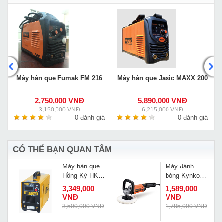
G
Máy hàn que Fumak FM 216
Máy hàn que Jasic MAXX 200
2,750,000 VNĐ
5,890,000 VNĐ
3,150,000 VNĐ
6,215,000 VNĐ
á
0 đánh giá
0 đánh giá
CÓ THỂ BẠN QUAN TÂM
Máy hàn que
Máy đánh
Hồng Ký HK
bóng Kynko
200A
SIM-KD25-150
3,349,000
1,589,000
VNĐ
VNĐ
Đ
3,500,000 VNĐ
1,785,000 VNĐ