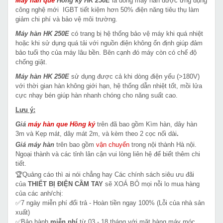
Máy hàn que
Hồng ký HK 250E
là dòng máy hàn được ứng đụng
công nghệ mới IGBT tiết kiệm hơn 50% điện năng tiêu thụ làm
giảm chi phí và bảo vệ môi trường.
Máy hàn HK 250E
có trang bị hệ thống bảo vệ máy khi quá nhiệt
hoặc khi sử dụng quá tải với nguồn điện không ổn định giúp đảm
bảo tuổi thọ của máy lâu bền. Bên cạnh đó máy còn có chế độ
chống giật.
Máy hàn HK 250E
sử dụng được cả khi dòng điện yếu (>180V)
với thời gian hàn không giới hạn, hệ thống dẫn nhiệt tốt, mồi lửa
cực nhạy bén giúp hàn nhanh chóng cho năng suất cao.
Lưu ý:
Giá
máy hàn que Hồng ký
trên đã bao gồm Kìm hàn, dây hàn
3m và Kẹp mát, dây mát 2m, và kèm theo 2 cọc nối dài
.
Giá máy hàn
trên bao gồm
vận chuyển
trong nội thành Hà nội.
Ngoại thành và các tỉnh lân cận vui lòng liên hệ để biết thêm chi
tiết.
🏆Quảng cáo thì ai nói chẳng hay Các chính sách siêu ưu đãi
của
THIẾT BỊ ĐIỆN CẦM TAY
sẽ XOÁ BỎ mọi nỗi lo mua hàng
của các anh/chị:
✅7 ngày miễn phí đổi trả - Hoàn tiền ngay 100% (Lỗi của nhà sản
xuất)
✅Bảo hành
miễn phí
từ 03 - 18 tháng với mặt hàng máy móc