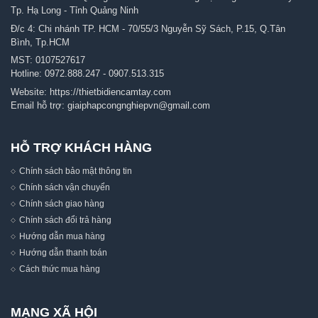
Tp. Hạ Long - Tỉnh Quảng Ninh
Đ/c 4: Chi nhánh TP. HCM - 70/55/3 Nguyễn Sỹ Sách, P.15, Q.Tân
Bình, Tp.HCM
MST: 0107527617
Hotline:
0972.888.247
-
0907.513.315
Website:
https://thietbidiencamtay.com
Email hỗ trợ:
giaiphapcongnghiepvn@gmail.com
HỖ TRỢ KHÁCH HÀNG
Chính sách bảo mật thông tin
Chính sách vận chuyển
Chính sách giao hàng
Chính sách đổi trả hàng
Hướng dẫn mua hàng
Hướng dẫn thanh toán
Cách thức mua hàng
MẠNG XÃ HỘI