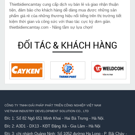
Thietbidiencamtay cung cấp dịch vụ bán lẻ và giao nhận thuận
tiện, đảm bảo cho khách hàng dễ dàng mua được những sản
phẩm giá rẻ của những thương hiệu nổi tiếng trên thị trường tiết
kiệm thời gian và công sức với thao tác cực kỳ đơn giản.
thietbidiencamtay.com - Nâng tầm sự lựa chọn!
ĐỐI TÁC & KHÁCH HÀNG
CÔNG TY TNHH GIẢI PHÁP PHÁT TRIỂN CÔNG NGHIỆP VIỆT NAM
VIETNAM INDUSTRY DEVELOPMENT SOLUTION CO., LTD
Đ/c 1: Số 82 Ngõ 651 Minh Khai - Hai Bà Trưng - Hà Nội.
Đ/c 2: A3D1 - DX13 - KĐT Đặng Xá - Gia Lâm - Hà Nội
Đ/c 3: chi nhánh Quảng Ninh: Số 1052 đường Hạ Long - P. Bãi Cháy -