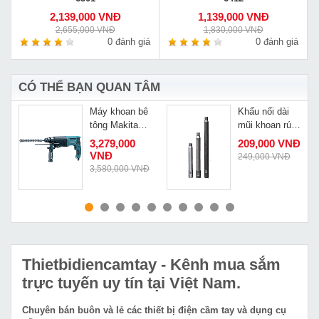
2,139,000 VNĐ
1,139,000 VNĐ
2,655,000 VNĐ
1,830,000 VNĐ
á
0 đánh giá
0 đánh giá
CÓ THỂ BẠN QUAN TÂM
Máy khoan bê
Khẩu nối dài
1
tông Makita
mũi khoan rút
HR2601
lõi 40cm
3,279,000
209,000 VNĐ
VNĐ
249,000 VNĐ
Đ
3,580,000 VNĐ
MUA NGAY
MUA NGAY
Thietbidiencamtay
- Kênh mua sắm
trực tuyến uy tín tại Việt Nam.
Chuyên bán buôn và lẻ các thiết bị điện cầm tay và dụng cụ