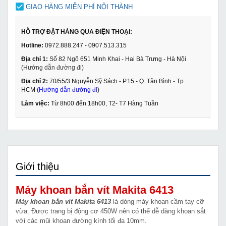
GIAO HÀNG MIỄN PHÍ NỘI THÀNH
HỖ TRỢ ĐẶT HÀNG QUA ĐIỆN THOẠI:
Hotline:
0972.888.247 - 0907.513.315
Địa chỉ 1:
Số 82 Ngõ 651 Minh Khai - Hai Bà Trưng - Hà Nội
(
Hướng dẫn đường đi
)
Địa chỉ 2:
70/55/3 Nguyễn Sỹ Sách - P.15 - Q. Tân Bình - Tp.
HCM (
Hướng dẫn đường đi
)
Làm việc:
Từ 8h00 đến 18h00, T2- T7 Hàng Tuần
Giới thiệu
Máy khoan bắn vít Makita 6413
Máy khoan bắn vít Makita 6413
là dòng máy khoan cầm tay cỡ
vừa. Được trang bị động cơ 450W nên có thể dễ dàng khoan sắt
với các mũi khoan đường kính tối đa 10mm.