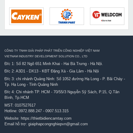
CÔNG TY TNHH GIẢI PHÁP PHÁT TRIỂN CÔNG NGHIỆP VIỆT NAM
VIETNAM INDUSTRY DEVELOPMENT SOLUTION CO., LTD
Đ/c 1: Số 82 Ngõ 651 Minh Khai - Hai Bà Trưng - Hà Nội.
Đ/c 2: A3D1 - DX13 - KĐT Đặng Xá - Gia Lâm - Hà Nội
Đ/c 3: chi nhánh Quảng Ninh: Số 1052 đường Hạ Long - P. Bãi Cháy -
Tp. Hạ Long - Tỉnh Quảng Ninh
Đ/c 4: Chi nhánh TP. HCM - 70/55/3 Nguyễn Sỹ Sách, P.15, Q.Tân
Bình, Tp.HCM
MST: 0107527617
Hotline:
0972.888.247
-
0907.513.315
Website:
https://thietbidiencamtay.com
Email hỗ trợ:
giaiphapcongnghiepvn@gmail.com