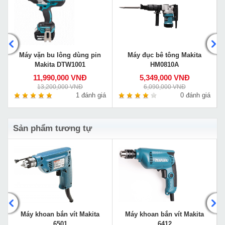
Máy vặn bu lông dùng pin
Máy đục bê tông Makita
Makita DTW1001
HM0810A
11,990,000 VNĐ
5,349,000 VNĐ
13,200,000 VNĐ
6,090,000 VNĐ
á
1 đánh giá
0 đánh giá
Sản phẩm tương tự
Máy khoan bắn vít Makita
Máy khoan bắn vít Makita
6501
6412