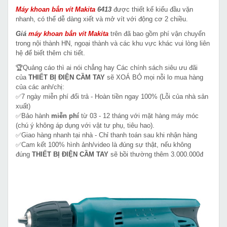
Máy khoan bắn vít Makita
6413
được thiết kế kiểu đầu vặn
nhanh, có thể dễ dàng xiết và mở vít với động cơ 2 chiều.
Giá
máy khoan bắn vít
Makita
trên đã bao gồm phí vận chuyển
trong nội thành HN, ngoại thành và các khu vực khác vui lòng liên
hệ để biết thêm chi tiết.
🏆Quảng cáo thì ai nói chẳng hay Các chính sách siêu ưu đãi
của
THIẾT BỊ ĐIỆN CẦM TAY
sẽ XOÁ BỎ mọi nỗi lo mua hàng
của các anh/chị:
✅7 ngày miễn phí đổi trả - Hoàn tiền ngay 100% (Lỗi của nhà sản
xuất)
✅Bảo hành
miễn phí
từ 03 - 12 tháng với mặt hàng máy móc
(chú ý không áp dụng với vật tư phụ, tiêu hao).
✅Giao hàng nhanh tại nhà - Chỉ thanh toán sau khi nhận hàng
✅Cam kết 100% hình ảnh/video là đúng sự thật, nếu không
đúng
THIẾT BỊ ĐIỆN CẦM TAY
sẽ bồi thường thêm 3.000.000đ