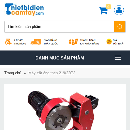
0
TOGGLE
DANH MỤC SẢN PHÂM
NAVIGATION
Trang chủ
»
Máy cắt ống thép 219/220V