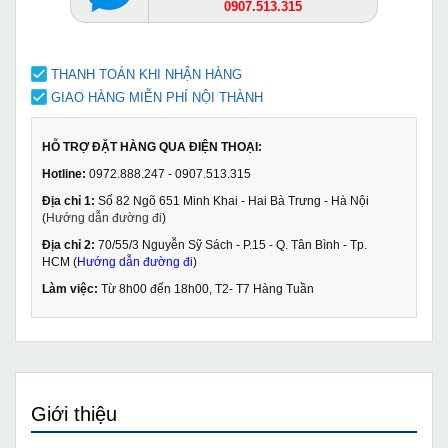
0907.513.315
THANH TOÁN KHI NHẬN HÀNG
GIAO HÀNG MIỄN PHÍ NỘI THÀNH
HỖ TRỢ ĐẶT HÀNG QUA ĐIỆN THOẠI:
Hotline:
0972.888.247 - 0907.513.315
Địa chỉ 1:
Số 82 Ngõ 651 Minh Khai - Hai Bà Trưng - Hà Nội
(
Hướng dẫn đường đi
)
Địa chỉ 2:
70/55/3 Nguyễn Sỹ Sách - P.15 - Q. Tân Bình - Tp.
HCM (
Hướng dẫn đường đi
)
Làm việc:
Từ 8h00 đến 18h00, T2- T7 Hàng Tuần
Giới thiệu