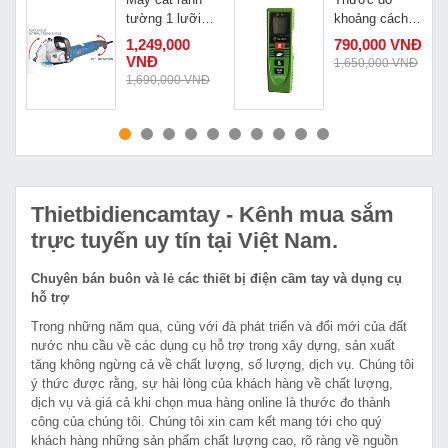
tường 1 lưỡi
khoảng cách
Caowang
laze Alien AL-
1,249,000
790,000 VNĐ
CW1336 đời
40
VNĐ
1,650,000 VNĐ
mới nhất
Đ
1,690,000 VNĐ
MUA NGAY
MUA NGAY
Thietbidiencamtay
- Kênh mua sắm
trực tuyến uy tín tại Việt Nam.
Chuyên bán buôn và lẻ các thiết bị điện cầm tay và dụng cụ
hỗ trợ
Trong những năm qua, cùng với đà phát triển và đổi mới của đất
nước nhu cầu về các dụng cụ hỗ trợ trong xây dựng, sản xuất
tăng không ngừng cả về chất lượng, số lượng, dịch vụ. Chúng tôi
ý thức được rằng, sự hài lòng của khách hàng về chất lượng,
dịch vụ và giá cả khi chọn mua hàng online là thước đo thành
công của chúng tôi. Chúng tôi xin cam kết mang tới cho quý
khách hàng những sản phẩm chất lượng cao, rõ ràng về nguồn