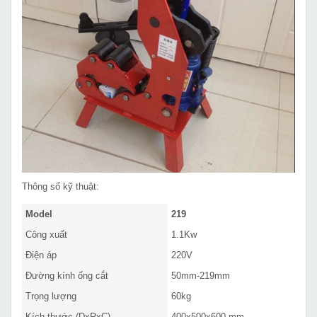
Thông số kỹ thuật:
Model
219
Công xuất
1.1Kw
Điện áp
220V
Đường kính ống cắt
50mm-219mm
Trọng lượng
60kg
Kích thước (DxRxC)
400x500x600 mm