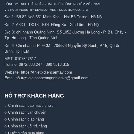
CÔNG TY TNHH GIẢI PHÁP PHÁT TRIỂN CÔNG NGHIỆP VIỆT NAM
VIETNAM INDUSTRY DEVELOPMENT SOLUTION CO., LTD
Đ/c 1: Số 82 Ngõ 651 Minh Khai - Hai Bà Trưng - Hà Nội.
Đ/c 2: A3D1 - DX13 - KĐT Đặng Xá - Gia Lâm - Hà Nội
Đ/c 3: chi nhánh Quảng Ninh: Số 1052 đường Hạ Long - P. Bãi Cháy -
Tp. Hạ Long - Tỉnh Quảng Ninh
Đ/c 4: Chi nhánh TP. HCM - 70/55/3 Nguyễn Sỹ Sách, P.15, Q.Tân
Bình, Tp.HCM
MST: 0107527617
Hotline:
0972.888.247
-
0907.513.315
Website:
https://thietbidiencamtay.com
Email hỗ trợ:
giaiphapcongnghiepvn@gmail.com
HỖ TRỢ KHÁCH HÀNG
Chính sách bảo mật thông tin
Chính sách vận chuyển
Chính sách giao hàng
Chính sách đổi trả hàng
Hướng dẫn mua hàng