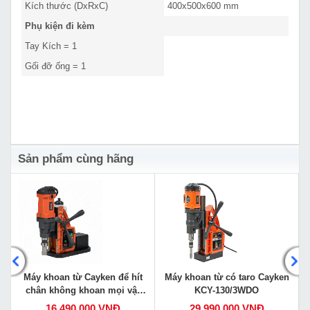
Kích thước (DxRxC)
400x500x600 mm
Phụ kiện đi kèm
Tay Kích = 1
Gối đỡ ống = 1
Sản phẩm cùng hãng
Máy khoan từ Cayken để hít
Máy khoan từ có taro Cayken
chân không khoan mọi vật
KCY-130/3WDO
liệu VS-35E
16,490,000 VNĐ
29,990,000 VNĐ