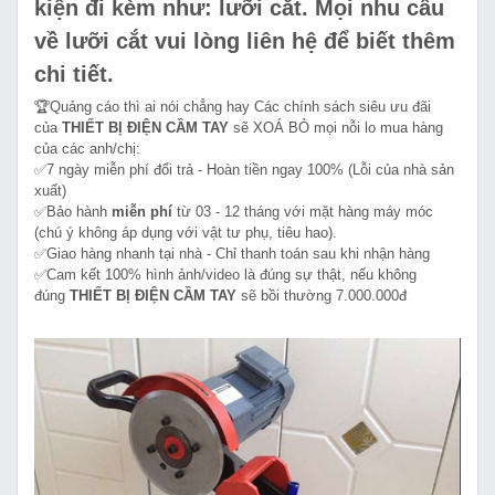
kiện đi kèm như: lưỡi cắt. Mọi nhu cầu
về lưỡi cắt vui lòng liên hệ để biết thêm
chi tiết.
🏆Quảng cáo thì ai nói chẳng hay Các chính sách siêu ưu đãi
của
THIẾT BỊ ĐIỆN CẦM TAY
sẽ XOÁ BỎ mọi nỗi lo mua hàng
của các anh/chị:
✅7 ngày miễn phí đổi trả - Hoàn tiền ngay 100% (Lỗi của nhà sản
xuất)
✅Bảo hành
miễn phí
từ 03 - 12 tháng với mặt hàng máy móc
(chú ý không áp dụng với vật tư phụ, tiêu hao).
✅Giao hàng nhanh tại nhà - Chỉ thanh toán sau khi nhận hàng
✅Cam kết 100% hình ảnh/video là đúng sự thật, nếu không
đúng
THIẾT BỊ ĐIỆN CẦM TAY
sẽ bồi thường 7.000.000đ