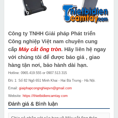
Công ty TNHH Giải pháp Phát triển
Công nghiệp Việt nam chuyên cung
cấp
Máy cắt ống tròn
.
Hãy liên hệ ngay
với chúng tôi để được báo giá , giao
hàng tận nơi, bảo hành dài hạn.
Hotline: 0965.419.555 or 0907.513.315
Đ/c 1: Số 82 Ngõ 651 Minh Khai - Hai Bà Trưng - Hà Nội.
Email:
giaiphapcongnghiepvn@gmail.com
Website:
https://thietbidiencamtay.com
Đánh giá & Bình luận
Chia sẻ nhận xét của bạn về Máy cắt ống thép