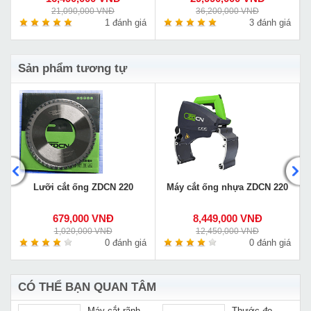
21,090,000 VNĐ
36,200,000 VNĐ
á
1 đánh giá
3 đánh giá
Sản phẩm tương tự
Lưỡi cắt ống ZDCN 220
Máy cắt ống nhựa ZDCN 220
679,000 VNĐ
8,449,000 VNĐ
1,020,000 VNĐ
12,450,000 VNĐ
á
0 đánh giá
0 đánh giá
CÓ THỂ BẠN QUAN TÂM
Máy cắt rãnh
Thước đo