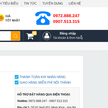
 TIÊU BIỂU
TIN TỨC
TUYỂN DỤNG
LIÊN HỆ
0972.888.247
0907.513.315
0
Đăng nhập
Tài khoản & Đơn hàng
THANH TOÁN KHI NHẬN HÀNG
GIAO HÀNG MIỄN PHÍ NỘI THÀNH
HỖ TRỢ ĐẶT HÀNG QUA ĐIỆN THOẠI:
Hotline:
0972.888.247 - 0907.513.315
Địa chỉ 1:
Số 82 Ngõ 651 Minh Khai - Hai Bà