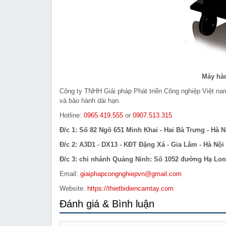
Máy hà
Công ty TNHH Giải pháp Phát triển Công nghiệp Việt n
và bảo hành dài hạn.
Hotline:
0965.419.555
or
0907.513.315
Đ/c 1: Số 82 Ngõ 651 Minh Khai - Hai Bà Trưng - Hà N
Đ/c 2: A3D1 - DX13 - KĐT Đặng Xá - Gia Lâm - Hà Nội
Đ/c 3: chi nhánh Quảng Ninh: Số 1052 đường Hạ Long
Email:
giaiphapcongnghiepvn@gmail.com
Website:
https://thietbidiencamtay.com
Đánh giá & Bình luận