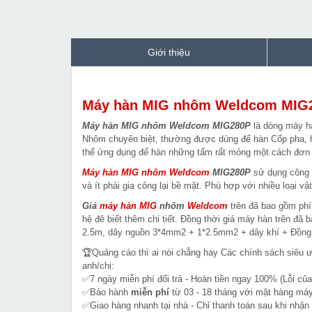
Giới thiệu
Máy hàn MIG nhôm Weldcom MIG
Máy hàn MIG nhôm Weldcom MIG280P
là dòng máy h
Nhôm chuyên biệt, thường được dùng để hàn Cốp pha, h
thể ứng dụng để hàn những tấm rất mỏng một cách đơn 
Máy hàn MIG nhôm Weldcom
MIG280P
sử dụng công n
và ít phải gia công lại bề mặt. Phù hợp với nhiều loại v
Giá
máy hàn MIG
nhôm
Weldcom
trên đã bao gồm phí 
hệ đê biết thêm chi tiết. Đồng thời giá máy hàn trên đ
2.5m, dây nguồn 3*4mm2 + 1*2.5mm2 + dây khí + Đồng 
🏆Quảng cáo thì ai nói chẳng hay Các chính sách siêu 
anh/chị:
✅7 ngày miễn phí đổi trả - Hoàn tiền ngay 100% (Lỗi của
✅Bảo hành
miễn phí
từ 03 - 18 tháng với mặt hàng máy
✅Giao hàng nhanh tại nhà - Chỉ thanh toán sau khi nhận