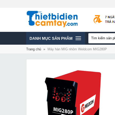
TOGGLE
DANH MỤC SẢN PHÂM
Trang chủ
»
Máy hàn MIG nhôm Weldcom MIG280P
NAVIGATION