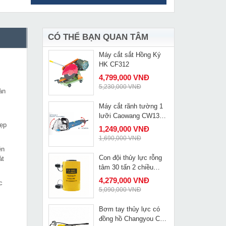
Cho thuê máy bào
MUA NGAY
tường
349,000 VNĐ
520,000 VNĐ
CÓ THỂ BẠN QUAN TÂM
Máy cắt sắt Hồng Ký
MUA NGAY
HK CF312
4,799,000 VNĐ
5,230,000 VNĐ
àn
Máy cắt rãnh tường 1
MUA NGAY
lưỡi Caowang CW1336
đẹp
đời mới nhất
1,249,000 VNĐ
1,690,000 VNĐ
ên
Con đội thủy lực rỗng
át
MUA NGAY
tâm 30 tấn 2 chiều
Changyou RCH-3050D
4,279,000 VNĐ
c
5,090,000 VNĐ
Bơm tay thủy lực có
MUA NGAY
đồng hồ Changyou CP-