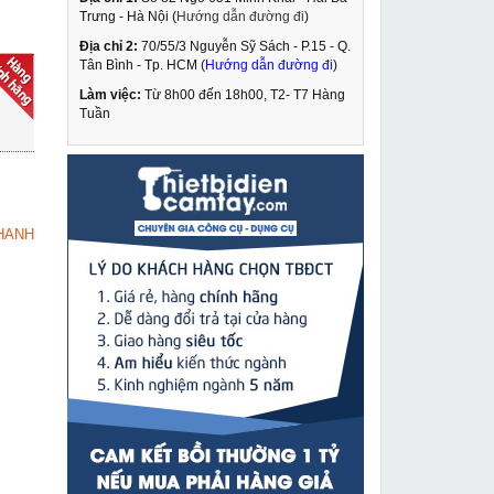
Trưng - Hà Nội (
Hướng dẫn đường đi
)
Địa chỉ 2:
70/55/3 Nguyễn Sỹ Sách - P.15 - Q.
Kéo cắt ống nhựa
Tân Bình - Tp. HCM (
Hướng dẫn đường đi
)
Stanley 14 442 22
Làm việc:
Từ 8h00 đến 18h00, T2- T7 Hàng
304,000 VNĐ
Tuần
415,000 VNĐ
Máy hàn Que & Tig
MUA NGAY
Fumak Mega Tig 200A
4,950,000 VNĐ
HANH
5,100,000 VNĐ
Máy vặn ốc Makita
MUA NGAY
TW0200
5,249,000 VNĐ
6,195,000 VNĐ
Máy khoan búa Bosch
MUA NGAY
GBH 8-45D
15,649,000 VNĐ
17,855,000 VNĐ