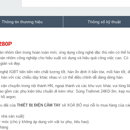
Thông tin thương hiệu
Thông số kỹ thuật
280P
àn nhôm tầm trung hoàn toàn mới, ứng dụng công nghệ đặc thù nên có thể h
àn nhôm công nghiệp cho hiệu suất sử dụng và hiệu quả công việc cao. Có
giản và đẹp.
ghệ IGBT tiên tiến nên chất lượng tốt, hàn ổn định ít bắn tóe, mối hàn tốt, 
ật hàn với các chiều dày khác nhau vì có thể điều chỉnh dễ dàng dòng hàn.
vận chuyển trong nội thành HN, ngoại thành và các khu vực khác vui lòng li
ã bao gồm các phụ kiện tiêu chuẩn đi kèm như: Súng Trafimet 24KD-3m, kẹp m
hồ argon.
ưu đãi của
THIẾT BỊ ĐIỆN CẦM TAY
sẽ XOÁ BỎ mọi nỗi lo mua hàng của cá
 nhà sản xuất)
 móc (chú ý không áp dụng với vật tư phụ, tiêu hao).
 hàng