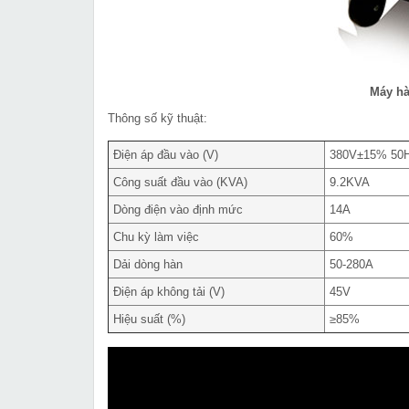
Máy h
Thông số kỹ thuật:
Điện áp đầu vào (V)
380V±15% 50
Công suất đầu vào (KVA)
9.2KVA
Dòng điện vào định mức
14A
Chu kỳ làm việc
60%
Dải dòng hàn
50-280A
Điện áp không tải (V)
45V
Hiệu suất (%)
≥85%