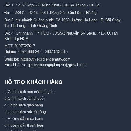
Đ/c 1: Số 82 Ngõ 651 Minh Khai - Hai Bà Trưng - Hà Nội.
Đ/c 2: A3D1 - DX13 - KĐT Đặng Xá - Gia Lâm - Hà Nội
Đ/c 3: chi nhánh Quảng Ninh: Số 1052 đường Hạ Long - P. Bãi Cháy -
Tp. Hạ Long - Tỉnh Quảng Ninh
Đ/c 4: Chi nhánh TP. HCM - 70/55/3 Nguyễn Sỹ Sách, P.15, Q.Tân
Bình, Tp.HCM
MST: 0107527617
Hotline:
0972.888.247
-
0907.513.315
Website:
https://thietbidiencamtay.com
Email hỗ trợ:
giaiphapcongnghiepvn@gmail.com
HỖ TRỢ KHÁCH HÀNG
Chính sách bảo mật thông tin
Chính sách vận chuyển
Chính sách giao hàng
Chính sách đổi trả hàng
Hướng dẫn mua hàng
Hướng dẫn thanh toán