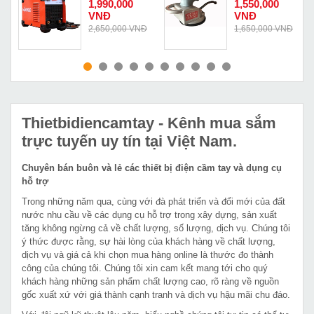
1,990,000
1,550,000
VNĐ
VNĐ
Đ
2,650,000 VNĐ
1,650,000 VNĐ
MUA NGAY
MUA NGAY
Thietbidiencamtay
- Kênh mua sắm
trực tuyến uy tín tại Việt Nam.
Chuyên bán buôn và lẻ các thiết bị điện cầm tay và dụng cụ
hỗ trợ
Trong những năm qua, cùng với đà phát triển và đổi mới của đất
nước nhu cầu về các dụng cụ hỗ trợ trong xây dựng, sản xuất
tăng không ngừng cả về chất lượng, số lượng, dịch vụ. Chúng tôi
ý thức được rằng, sự hài lòng của khách hàng về chất lượng,
dịch vụ và giá cả khi chọn mua hàng online là thước đo thành
công của chúng tôi. Chúng tôi xin cam kết mang tới cho quý
khách hàng những sản phẩm chất lượng cao, rõ ràng về nguồn
gốc xuất xứ với giá thành cạnh tranh và dịch vụ hậu mãi chu đáo.