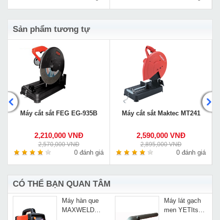
Sản phẩm tương tự
Máy cắt sắt FEG EG-935B
Máy cắt sắt Maktec MT241
2,210,000 VNĐ
2,590,000 VNĐ
2,570,000 VNĐ
2,895,000 VNĐ
á
0 đánh giá
0 đánh giá
CÓ THỂ BẠN QUAN TÂM
Máy hàn que
Máy lát gạch
MAXWELD
men YETIts
ZX7-200
BX-786