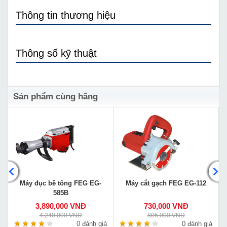
Thông tin thương hiệu
Thông số kỹ thuật
Sản phẩm cùng hãng
Máy đục bê tông FEG EG-
Máy cắt gạch FEG EG-112
585B
3,890,000 VNĐ
730,000 VNĐ
4,240,000 VNĐ
805,000 VNĐ
á
0 đánh giá
0 đánh giá