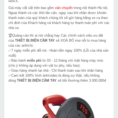
Lưu ý:
Giá máy cắt sắt trên bao gồm
vận chuyển
trong nội thành Hà nội,
Ngoại thành và các tỉnh lân cận, ngay sau khi nhận được khoản
thanh toán của quý khách chúng tôi sẽ gửi hàng bằng xe ca theo
chỉ định của Khách hàng và khách hàng tự thanh toán phí với các
nhà xe.
🏆Quảng cáo thì ai nói chẳng hay Các chính sách siêu ưu đãi
của
THIẾT BỊ ĐIỆN CẦM TAY
sẽ XOÁ BỎ mọi nỗi lo mua hàng
của các anh/chị:
✅7 ngày miễn phí đổi trả - Hoàn tiền ngay 100% (Lỗi của nhà sản
xuất)
✅Bảo hành
miễn phí
từ 03 - 12 tháng với mặt hàng máy móc
(chú ý không áp dụng với vật tư phụ, tiêu hao).
✅Giao hàng nhanh tại nhà - Chỉ thanh toán sau khi nhận hàng
✅Cam kết 100% hình ảnh/video là đúng sự thật, nếu không
đúng
THIẾT BỊ ĐIỆN CẦM TAY
sẽ bồi thường thêm 3.000.000đ