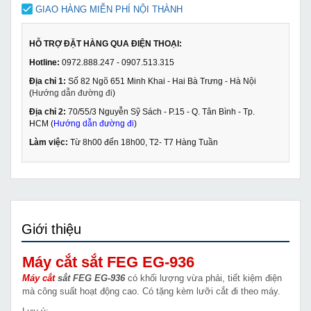
GIAO HÀNG MIỄN PHÍ NỘI THÀNH
HỖ TRỢ ĐẶT HÀNG QUA ĐIỆN THOẠI:
Hotline:
0972.888.247 - 0907.513.315
Địa chỉ 1:
Số 82 Ngõ 651 Minh Khai - Hai Bà Trưng - Hà Nội
(
Hướng dẫn đường đi
)
Địa chỉ 2:
70/55/3 Nguyễn Sỹ Sách - P.15 - Q. Tân Bình - Tp.
HCM (
Hướng dẫn đường đi
)
Làm việc:
Từ 8h00 đến 18h00, T2- T7 Hàng Tuần
Giới thiệu
Máy cắt sắt FEG EG-936
Máy cắt
sắt FEG EG-936
có khối lượng vừa phải, tiết kiệm điện
mà công suất hoạt động cao. Có tặng kèm lưỡi cắt đi theo máy.