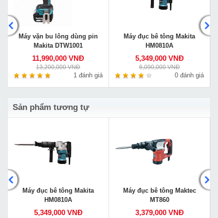
Máy vặn bu lông dùng pin
Máy đục bê tông Makita
Makita DTW1001
HM0810A
11,990,000 VNĐ
5,349,000 VNĐ
13,200,000 VNĐ
6,090,000 VNĐ
á
1 đánh giá
0 đánh giá
Sản phẩm tương tự
Máy đục bê tông Makita
Máy đục bê tông Maktec
HM0810A
MT860
5,349,000 VNĐ
3,379,000 VNĐ