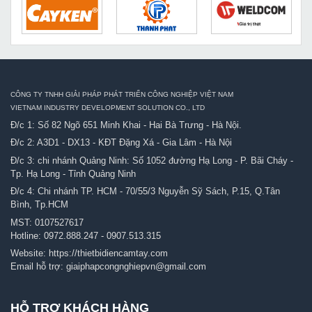
CÔNG TY TNHH GIẢI PHÁP PHÁT TRIỂN CÔNG NGHIỆP VIỆT NAM
VIETNAM INDUSTRY DEVELOPMENT SOLUTION CO., LTD
Đ/c 1: Số 82 Ngõ 651 Minh Khai - Hai Bà Trưng - Hà Nội.
Đ/c 2: A3D1 - DX13 - KĐT Đặng Xá - Gia Lâm - Hà Nội
Đ/c 3: chi nhánh Quảng Ninh: Số 1052 đường Hạ Long - P. Bãi Cháy -
Tp. Hạ Long - Tỉnh Quảng Ninh
Đ/c 4: Chi nhánh TP. HCM - 70/55/3 Nguyễn Sỹ Sách, P.15, Q.Tân
Bình, Tp.HCM
MST: 0107527617
Hotline:
0972.888.247
-
0907.513.315
Website:
https://thietbidiencamtay.com
Email hỗ trợ:
giaiphapcongnghiepvn@gmail.com
HỖ TRỢ KHÁCH HÀNG