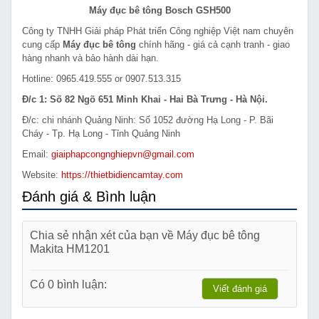
Máy đục bê tông Bosch GSH500
Công ty TNHH Giải pháp Phát triển Công nghiệp Việt nam chuyên
cung cấp
Máy đục bê tông
chính hãng - giá cả cạnh tranh - giao
hàng nhanh và bảo hành dài hạn.
Hotline: 0965.419.555 or 0907.513.315
Đ/c 1: Số 82 Ngõ 651 Minh Khai - Hai Bà Trưng - Hà Nội.
Đ/c: chi nhánh Quảng Ninh: Số 1052 đường Hạ Long - P. Bãi
Cháy - Tp. Hạ Long - Tỉnh Quảng Ninh
Email:
giaiphapcongnghiepvn@gmail.com
Website:
https://thietbidiencamtay.com
Đánh giá & Bình luận
Chia sẻ nhận xét của bạn về Máy đục bê tông
Makita HM1201
Có 0 bình luận:
Viết đánh giá