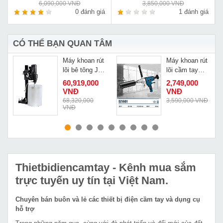
6,090,000 VNĐ
3,850,000 VNĐ
á
0 đánh giá
1 đánh giá
CÓ THỂ BẠN QUAN TÂM
Máy khoan rút
Máy khoan rút
lõi bê tông JD
lõi cầm tay
Power DF-
Caowang
60,919,000
2,749,000
14MD
SZ1601
VNĐ
VNĐ
Đ
68,320,000
3,590,000 VNĐ
VNĐ
MUA NGAY
MUA NGAY
Thietbidiencamtay
- Kênh mua sắm
trực tuyến uy tín tại Việt Nam.
Chuyên bán buôn và lẻ các thiết bị điện cầm tay và dụng cụ
hỗ trợ