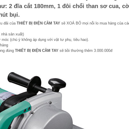
: 2 đĩa cắt 180mm, 1 đôi chổi than sơ cua, cờ
út bụi.
ưu đãi của
THIẾT BỊ ĐIỆN CẦM TAY
sẽ XOÁ BỎ mọi nỗi lo mua hàng của cá
 nhà sản xuất)
 móc (chú ý không áp dụng với vật tư phụ, tiêu hao).
 hàng
hông đúng
THIẾT BỊ ĐIỆN CẦM TAY
sẽ bồi thường thêm 3.000.000đ