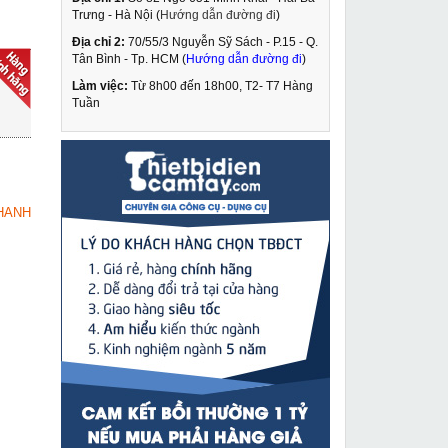
Trưng - Hà Nội (
Hướng dẫn đường đi
)
Địa chỉ 2:
70/55/3 Nguyễn Sỹ Sách - P.15 - Q.
Tay quay máy khoan
Tân Bình - Tp. HCM (
Hướng dẫn đường đi
)
rút lõi bê tông
Làm việc:
Từ 8h00 đến 18h00, T2- T7 Hàng
190,000 VNĐ
Tuần
280,000 VNĐ
Máy đục bê tông
MUA NGAY
Dongcheng DZG06 6
2,190,000 VNĐ
HANH
2,950,000 VNĐ
Máy đột lỗ thủy lực
MUA NGAY
Changyou CH70
4,190,000 VNĐ
5,330,000 VNĐ
Máy hàn Mig Hồng Ký
MUA NGAY
HK MIG-350I
21,519,000 VNĐ
24,500,000 VNĐ