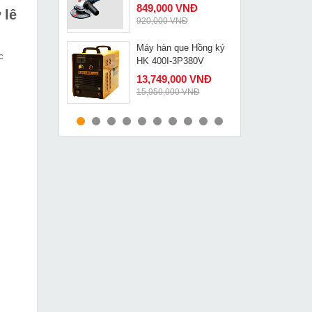
849,000 VNĐ
 lê
920,000 VNĐ
Máy hàn que Hồng ký
MUA NGAY
c
HK 400I-3P380V
13,749,000 VNĐ
15,950,000 VNĐ
Tay quay máy khoan
MUA NGAY
rút lõi bê tông
190,000 VNĐ
280,000 VNĐ
Máy đục bê tông
MUA NGAY
Dongcheng DZG06 6
2,190,000 VNĐ
2,950,000 VNĐ
Máy đột lỗ thủy lực
MUA NGAY
Changyou CH70
4,190,000 VNĐ
5,330,000 VNĐ