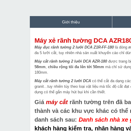
Giới thiệu
Máy xẻ rãnh tường DCA AZR18
Máy đục rãnh tường 2 lưỡi DCA Z1R-FF-180
là dòng
m
đa 5 lưỡi cắt, tuy nhiên nhà sản xuất khuyến cáo chỉ dù
Máy cắt rãnh tường 2 lưỡi DCA AZR-180
được trang bị
58mm
,
chiều rộng tối đa lên tới 50mm
mà chỉ sử dụng 
180mm.
Máy cắt rãnh tường 2 lưỡi DCA
có thể cắt đa dạng các
granit...tuy nhiên tùy theo loại vật liệu mà tốc độ cắt
dụng có thể gắn máy hút bụi khi cần thiết.
Giá
máy cắt
rãnh tường trên đã ba
thành và các khu vực khác có thể
danh sách sau:
Danh sách nhà xe 
khách hàng kiểm tra, nhận hàng và