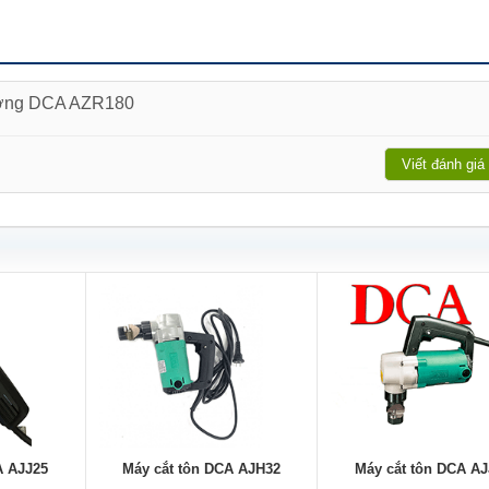
tường DCA AZR180
Viết đánh giá
A AJJ25
Máy cắt tôn DCA AJH32
Máy cắt tôn DCA AJ