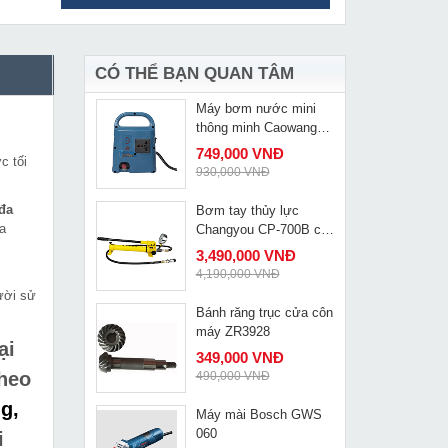
Máy khoan rút lõi có
MUA NGAY
chỉnh tốc độ Cayken
SCY-2550BC
13,879,000 VNĐ
14,210,000 VNĐ
CÓ THỂ BẠN QUAN TÂM
Máy bơm nước mini
MUA NGAY
thông minh Caowang
WD01
749,000 VNĐ
c tối
930,000 VNĐ
 đa
Bơm tay thủy lực
MUA NGAY
a
Changyou CP-700B có
đồng hồ
3,490,000 VNĐ
4,190,000 VNĐ
gười sử
Bánh răng trục cửa côn
MUA NGAY
máy ZR3928
ại
349,000 VNĐ
theo
490,000 VNĐ
g,
Máy mài Bosch GWS
MUA NGAY
060
i