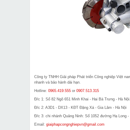
Công ty TNHH Giải pháp Phát triển Công nghiệp Việt n
nhanh và bảo hành dài hạn.
Hotline:
0965.419.555
or
0907.513.315
Đ/c 1: Số 82 Ngõ 651 Minh Khai - Hai Bà Trưng - Hà Nội
Đ/c 2: A3D1 - DX13 - KĐT Đặng Xá - Gia Lâm - Hà Nội
Đ/c 3: chi nhánh Quảng Ninh: Số 1052 đường Hạ Long - 
Email:
giaiphapcongnghiepvn@gmail.com