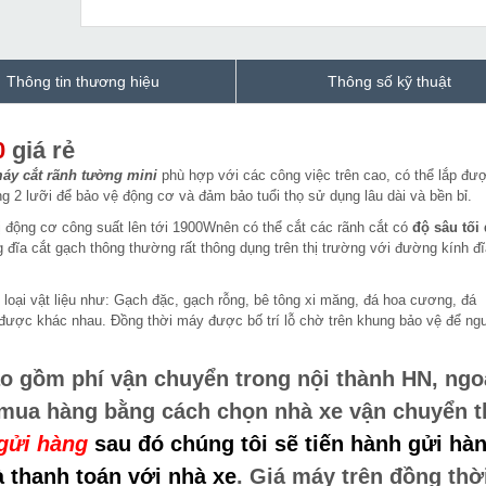
Thông tin thương hiệu
Thông số kỹ thuật
0
giá rẻ
áy cắt rãnh tường mini
phù hợp với các công việc trên cao, có thể lắp đượ
ng 2 lưỡi để bảo vệ động cơ và đảm bảo tuổi thọ sử dụng lâu dài và bền bỉ.
 động cơ công suất lên tới 1900Wnên có thể cắt các rãnh cắt có
độ sâu tối
đĩa cắt gạch thông thường rất thông dụng trên thị trường với đường kính đĩ
 loại vật liệu như: Gạch đặc, gạch rỗng, bê tông xi măng, đá hoa cương, đá
 đạt được khác nhau. Đồng thời máy được bố trí lỗ chờ trên khung bảo vệ để n
o gồm phí vận chuyển trong nội thành HN, ngo
 mua hàng bằng cách chọn nhà xe vận chuyển 
gửi hàng
sau đó chúng tôi sẽ tiến hành gửi hàn
 thanh toán với nhà xe
. Giá máy trên đồng thờ