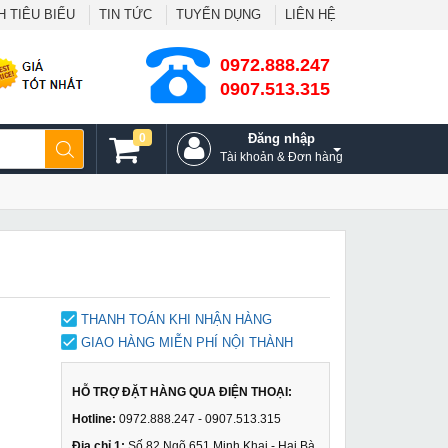
 TIÊU BIỂU
TIN TỨC
TUYỂN DỤNG
LIÊN HỆ
0972.888.247
0907.513.315
0
Đăng nhập
Tài khoản & Đơn hàng
THANH TOÁN KHI NHẬN HÀNG
GIAO HÀNG MIỄN PHÍ NỘI THÀNH
HỖ TRỢ ĐẶT HÀNG QUA ĐIỆN THOẠI:
Hotline:
0972.888.247 - 0907.513.315
Địa chỉ 1:
Số 82 Ngõ 651 Minh Khai - Hai Bà