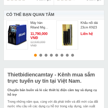
CÓ THỂ BẠN QUAN TÂM
Máy hàn
Khẩu nối dài
Riland Mig
23cm KN23
250GW
11,790,000
Liên hệ
VNĐ
Đ
12,530,000
VNĐ
MUA NGAY
MUA NGAY
Thietbidiencamtay
- Kênh mua sắm
trực tuyến uy tín tại Việt Nam.
Chuyên bán buôn và lẻ các thiết bị điện cầm tay và dụng cụ
hỗ trợ
Trong những năm qua, cùng với đà phát triển và đổi mới của đất
nước nhu cầu về các dụng cụ hỗ trợ trong xây dựng, sản xuất