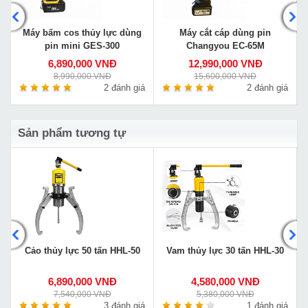
Máy bấm cos thủy lực dùng
Máy cắt cáp dùng pin
pin mini GES-300
Changyou EC-65M
6,890,000 VNĐ
12,990,000 VNĐ
8,990,000 VNĐ
15,600,000 VNĐ
á
2 đánh giá
2 đánh giá
Sản phẩm tương tự
Cảo thủy lực 50 tấn HHL-50
Vam thủy lực 30 tấn HHL-30
6,890,000 VNĐ
4,580,000 VNĐ
7,540,000 VNĐ
5,380,000 VNĐ
á
3 đánh giá
1 đánh giá