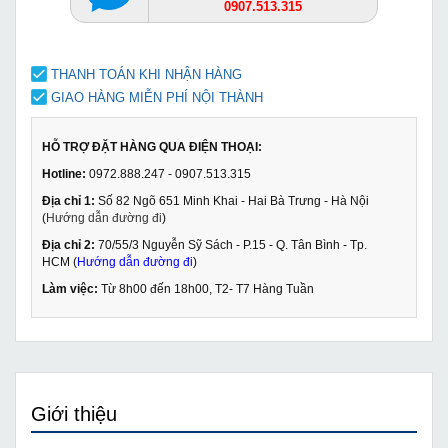
0907.513.315
THANH TOÁN KHI NHẬN HÀNG
GIAO HÀNG MIỄN PHÍ NỘI THÀNH
HỖ TRỢ ĐẶT HÀNG QUA ĐIỆN THOẠI:
Hotline:
0972.888.247 - 0907.513.315
Địa chỉ 1:
Số 82 Ngõ 651 Minh Khai - Hai Bà Trưng - Hà Nội
(
Hướng dẫn đường đi
)
Địa chỉ 2:
70/55/3 Nguyễn Sỹ Sách - P.15 - Q. Tân Bình - Tp.
HCM (
Hướng dẫn đường đi
)
Làm việc:
Từ 8h00 đến 18h00, T2- T7 Hàng Tuần
Giới thiệu