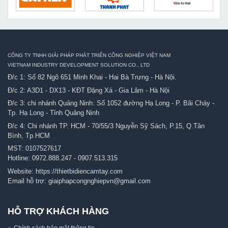
CÔNG TY TNHH GIẢI PHÁP PHÁT TRIỂN CÔNG NGHIỆP VIỆT NAM
VIETNAM INDUSTRY DEVELOPMENT SOLUTION CO., LTD
Đ/c 1: Số 82 Ngõ 651 Minh Khai - Hai Bà Trưng - Hà Nội.
Đ/c 2: A3D1 - DX13 - KĐT Đặng Xá - Gia Lâm - Hà Nội
Đ/c 3: chi nhánh Quảng Ninh: Số 1052 đường Hạ Long - P. Bãi Cháy -
Tp. Hạ Long - Tỉnh Quảng Ninh
Đ/c 4: Chi nhánh TP. HCM - 70/55/3 Nguyễn Sỹ Sách, P.15, Q.Tân
Bình, Tp.HCM
MST: 0107527617
Hotline:
0972.888.247
-
0907.513.315
Website:
https://thietbidiencamtay.com
Email hỗ trợ:
giaiphapcongnghiepvn@gmail.com
HỖ TRỢ KHÁCH HÀNG
Chính sách bảo mật thông tin