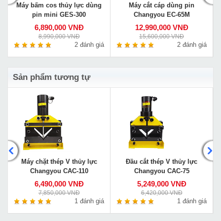
Máy bấm cos thủy lực dùng
Máy cắt cáp dùng pin
pin mini GES-300
Changyou EC-65M
6,890,000 VNĐ
12,990,000 VNĐ
8,990,000 VNĐ
15,600,000 VNĐ
á
2 đánh giá
2 đánh giá
Sản phẩm tương tự
-
Máy chặt thép V thủy lực
Đầu cắt thép V thủy lực
Changyou CAC-110
Changyou CAC-75
6,490,000 VNĐ
5,249,000 VNĐ
7,850,000 VNĐ
6,420,000 VNĐ
á
1 đánh giá
1 đánh giá