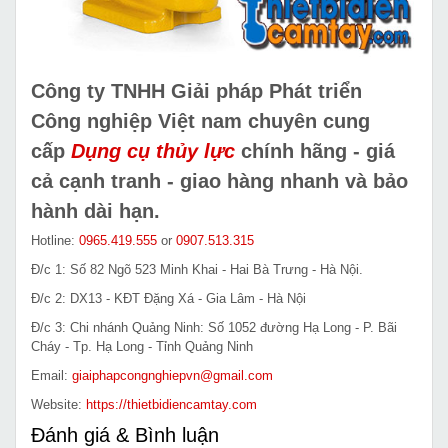
Công ty TNHH Giải pháp Phát triển
Công nghiệp Việt nam chuyên cung
cấp
Dụng cụ thủy lực
chính hãng - giá
cả cạnh tranh - giao hàng nhanh và bảo
hành dài hạn.
Hotline:
0965.419.555
or
0907.513.315
Đ/c 1: Số 82 Ngõ 523 Minh Khai - Hai Bà Trưng - Hà Nội.
Đ/c 2: DX13 - KĐT Đặng Xá - Gia Lâm - Hà Nội
Đ/c 3: Chi nhánh Quảng Ninh: Số 1052 đường Hạ Long - P. Bãi
Cháy - Tp. Hạ Long - Tỉnh Quảng Ninh
Email:
giaiphapcongnghiepvn@gmail.com
Website:
https://thietbidiencamtay.com
Đánh giá & Bình luận