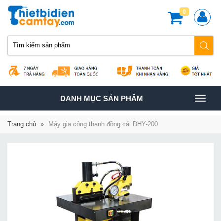
0
TOGGLE
DANH MỤC SẢN PHÂM
NAVIGATION
Trang chủ
»
Máy gia công thanh đồng cái DHY-200