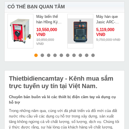
CÓ THỂ BẠN QUAN TÂM
Máy biến thế
Máy hàn que
hàn Hồng Ký
Jasic ARC-
500A Đồng HK
250I
10,550,000
5,119,000
500D
VNĐ
VNĐ
220V/380V
Đ
10,850,000
5,750,000 VNĐ
VNĐ
MUA NGAY
MUA NGAY
Thietbidiencamtay
- Kênh mua sắm
trực tuyến uy tín tại Việt Nam.
Chuyên bán buôn và lẻ các thiết bị điện cầm tay và dụng cụ
hỗ trợ
Trong những năm qua, cùng với đà phát triển và đổi mới của đất
nước nhu cầu về các dụng cụ hỗ trợ trong xây dựng, sản xuất
tăng không ngừng cả về chất lượng, số lượng, dịch vụ. Chúng tôi
ý thức được rằng, sự hài lòng của khách hàng về chất lượng,