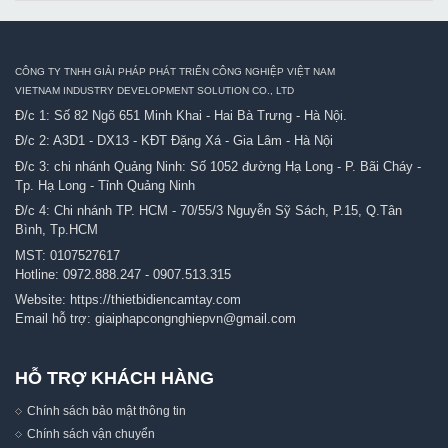
CÔNG TY TNHH GIẢI PHÁP PHÁT TRIỂN CÔNG NGHIỆP VIỆT NAM
VIETNAM INDUSTRY DEVELOPMENT SOLUTION CO., LTD
Đ/c 1: Số 82 Ngõ 651 Minh Khai - Hai Bà Trưng - Hà Nội.
Đ/c 2: A3D1 - DX13 - KĐT Đặng Xá - Gia Lâm - Hà Nội
Đ/c 3: chi nhánh Quảng Ninh: Số 1052 đường Hạ Long - P. Bãi Cháy -
Tp. Hạ Long - Tỉnh Quảng Ninh
Đ/c 4: Chi nhánh TP. HCM - 70/55/3 Nguyễn Sỹ Sách, P.15, Q.Tân
Bình, Tp.HCM
MST: 0107527617
Hotline:
0972.888.247
-
0907.513.315
Website:
https://thietbidiencamtay.com
Email hỗ trợ:
giaiphapcongnghiepvn@gmail.com
HỖ TRỢ KHÁCH HÀNG
Chính sách bảo mật thông tin
Chính sách vận chuyển