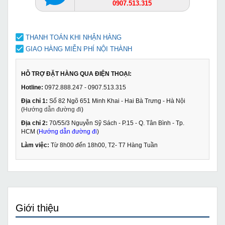
0907.513.315
THANH TOÁN KHI NHẬN HÀNG
GIAO HÀNG MIỄN PHÍ NỘI THÀNH
HỖ TRỢ ĐẶT HÀNG QUA ĐIỆN THOẠI:
Hotline:
0972.888.247 - 0907.513.315
Địa chỉ 1:
Số 82 Ngõ 651 Minh Khai - Hai Bà Trưng - Hà Nội
(
Hướng dẫn đường đi
)
Địa chỉ 2:
70/55/3 Nguyễn Sỹ Sách - P.15 - Q. Tân Bình - Tp.
HCM (
Hướng dẫn đường đi
)
Làm việc:
Từ 8h00 đến 18h00, T2- T7 Hàng Tuần
Giới thiệu