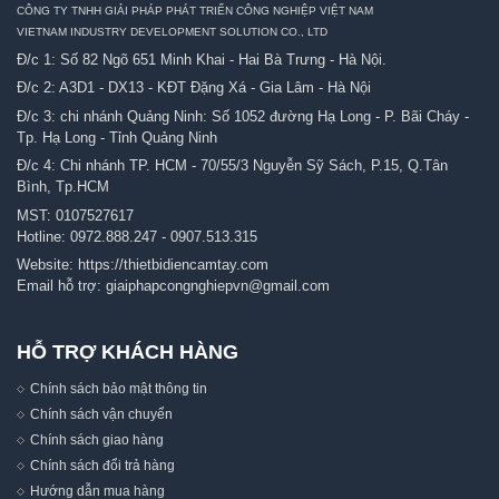
CÔNG TY TNHH GIẢI PHÁP PHÁT TRIỂN CÔNG NGHIỆP VIỆT NAM
VIETNAM INDUSTRY DEVELOPMENT SOLUTION CO., LTD
Đ/c 1: Số 82 Ngõ 651 Minh Khai - Hai Bà Trưng - Hà Nội.
Đ/c 2: A3D1 - DX13 - KĐT Đặng Xá - Gia Lâm - Hà Nội
Đ/c 3: chi nhánh Quảng Ninh: Số 1052 đường Hạ Long - P. Bãi Cháy -
Tp. Hạ Long - Tỉnh Quảng Ninh
Đ/c 4: Chi nhánh TP. HCM - 70/55/3 Nguyễn Sỹ Sách, P.15, Q.Tân
Bình, Tp.HCM
MST: 0107527617
Hotline:
0972.888.247
-
0907.513.315
Website:
https://thietbidiencamtay.com
Email hỗ trợ:
giaiphapcongnghiepvn@gmail.com
HỖ TRỢ KHÁCH HÀNG
Chính sách bảo mật thông tin
Chính sách vận chuyển
Chính sách giao hàng
Chính sách đổi trả hàng
Hướng dẫn mua hàng