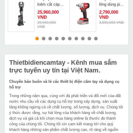
á
kiêm cắt cáp
lông dùng pin
thủy lực dùng
DCK KDPB298
25,960,000
2,790,000
pin Zupper cao
VNĐ
VNĐ
cấp PZ-2430C
Đ
29,940,000
3,690,000 VNĐ
VNĐ
MUA NGAY
MUA NGAY
Thietbidiencamtay
- Kênh mua sắm
trực tuyến uy tín tại Việt Nam.
Chuyên bán buôn và lẻ các thiết bị điện cầm tay và dụng cụ
hỗ trợ
Trong những năm qua, cùng với đà phát triển và đổi mới của đất
nước nhu cầu về các dụng cụ hỗ trợ trong xây dựng, sản xuất
tăng không ngừng cả về chất lượng, số lượng, dịch vụ. Chúng tôi
ý thức được rằng, sự hài lòng của khách hàng về chất lượng,
dịch vụ và giá cả khi chọn mua hàng online là thước đo thành
công của chúng tôi. Chúng tôi xin cam kết mang tới cho quý
khách hàng những sản phẩm chất lượng cao, rõ ràng về nguồn