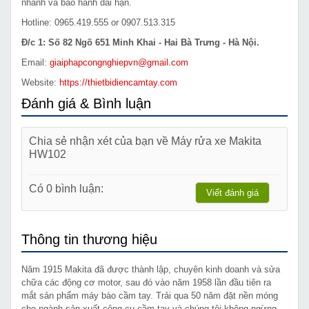
nhanh và bảo hành dài hạn.
Hotline: 0965.419.555 or 0907.513.315
Đ/c 1: Số 82 Ngõ 651 Minh Khai - Hai Bà Trưng - Hà Nội.
Email:
giaiphapcongnghiepvn@gmail.com
Website:
https://thietbidiencamtay.com
Đánh giá & Bình luận
Chia sẻ nhận xét của bạn về Máy rửa xe Makita
HW102
Có 0 bình luận:
Viết đánh giá
Thông tin thương hiệu
Năm 1915 Makita đã được thành lập, chuyên kinh doanh và sửa
chữa các động cơ motor, sau đó vào năm 1958 lần đầu tiên ra
mắt sản phẩm máy bào cầm tay. Trải qua 50 năm đặt nền móng
cho ngành sản xuất công cụ cầm tay và chúng tôi không ngừng