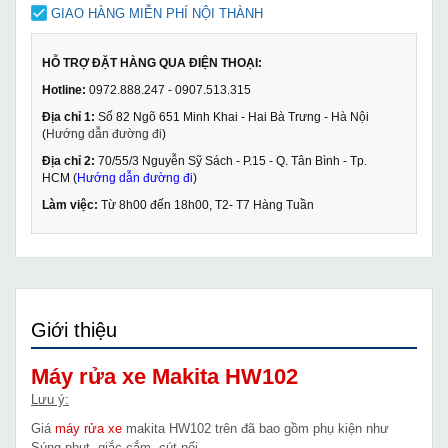
GIAO HÀNG MIỄN PHÍ NỘI THÀNH
HỖ TRỢ ĐẶT HÀNG QUA ĐIỆN THOẠI:
Hotline:
0972.888.247 - 0907.513.315
Địa chỉ 1:
Số 82 Ngõ 651 Minh Khai - Hai Bà Trưng - Hà Nội
(
Hướng dẫn đường đi
)
Địa chỉ 2:
70/55/3 Nguyễn Sỹ Sách - P.15 - Q. Tân Bình - Tp.
HCM (
Hướng dẫn đường đi
)
Làm việc:
Từ 8h00 đến 18h00, T2- T7 Hàng Tuần
Giới thiệu
Máy rửa xe Makita HW102
Lưu ý:
Giá
máy rửa xe
makita HW102 trên đã bao gồm phụ kiện như
Súng phụt, giắc cắm, cút nối....