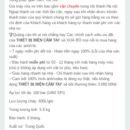
Giá máy rửa xe trên bao gồm
vận chuyển
trong nội thành Hà nội.
Ngoại thành và các tỉnh lân cận, ngay sau khi nhận được khoản
thanh toán của quý khách chúng tôi sẽ gửi hàng bằng xe ca theo
chỉ định của Khách hàng và khách hàng tự thanh toán phí với các
nhà xe.
🏆Quảng cáo thì ai nói chẳng hay Các chính sách siêu ưu đãi
của
THIẾT BỊ ĐIỆN CẦM TAY
sẽ XOÁ BỎ mọi nỗi lo mua hàng
của các anh/chị:
✅7 ngày miễn phí đổi trả - Hoàn tiền ngay 100% (Lỗi của nhà sản
xuất)
✅Bảo hành
miễn phí
từ 03 - 12 tháng với mặt hàng máy móc
(chú ý không áp dụng với vật tư phụ, tiêu hao).
✅Giao hàng nhanh tại nhà - Chỉ thanh toán sau khi nhận hàng
✅Cam kết 100% hình ảnh/video là đúng sự thật, nếu không
đúng
THIẾT BỊ ĐIỆN CẦM TAY
sẽ bồi thường thêm 3.000.000đ
Áp lực tối đa: 100 bar (1450 SPI)
Lưu lượng chảy: 600L/giờ
Trọng lượng tịnh: 5.8 kg
Bảo hành: 6 tháng.
Xuất xứ: Trung Quốc