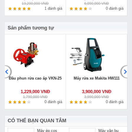
13,200,000 VNĐ
6,090,000 VNĐ
á
1 đánh giá
0 đánh giá
Sản phẩm tương tự
Đầu phun rửa cao áp VKN-25
Máy rửa xe Makita HW111
1,229,000 VNĐ
3,900,000 VNĐ
1,790,000 VNĐ
3,990,000 VNĐ
á
0 đánh giá
0 đánh giá
CÓ THỂ BẠN QUAN TÂM
Máy ép cos
Máy vặn bu