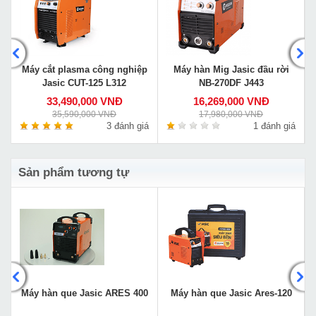
Máy cắt plasma công nghiệp
Máy hàn Mig Jasic đầu rời
Jasic CUT-125 L312
NB-270DF J443
33,490,000 VNĐ
16,269,000 VNĐ
35,590,000 VNĐ
17,980,000 VNĐ
á
3 đánh giá
1 đánh giá
Sản phẩm tương tự
Máy hàn que Jasic ARES 400
Máy hàn que Jasic Ares-120