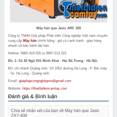
Máy hàn que Jasic ARC 200
Công ty TNHH Giải pháp Phát triển Công nghiệp Việt nam chuyên
cung cấp
Máy hàn
chính hãng - giá cả cạnh tranh - giao hàng
nhanh và bảo hành dài hạn.
Hotline: 0965.419.555 or 0907.513.315
Đ/c 1: Số 82 Ngõ 651 Minh Khai - Hai Bà Trưng - Hà Nội.
Đ/c chi nhánh Quảng ninh: Số 1052 đường Hạ Long - P. Bãi cháy
- Tp. Hạ Long - Quảng ninh
Email:
giaiphapcongnghiepvn@gmail.com
Website:
https://thietbidiencamtay.com
Đánh giá & Bình luận
Chia sẻ nhận xét của bạn về Máy hàn que Jasic
ZX7-400