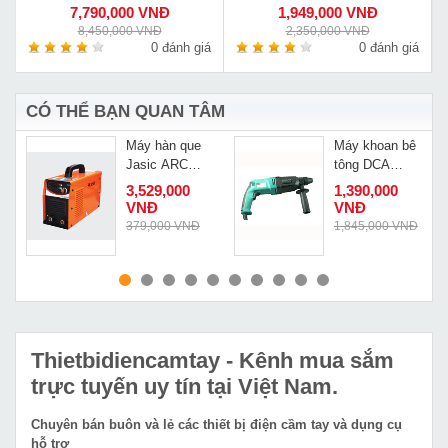
7,790,000 VNĐ
1,949,000 VNĐ
8,450,000 VNĐ
2,350,000 VNĐ
á
0 đánh giá
0 đánh giá
CÓ THỂ BẠN QUAN TÂM
Máy hàn que
Máy khoan bê
Jasic ARC
tông DCA
200V
AZC05 26
3,529,000
1,390,000
VNĐ
VNĐ
Đ
379,000 VNĐ
1,845,000 VNĐ
MUA NGAY
MUA NGAY
Thietbidiencamtay
- Kênh mua sắm
trực tuyến uy tín tại Việt Nam.
Chuyên bán buôn và lẻ các thiết bị điện cầm tay và dụng cụ
hỗ trợ