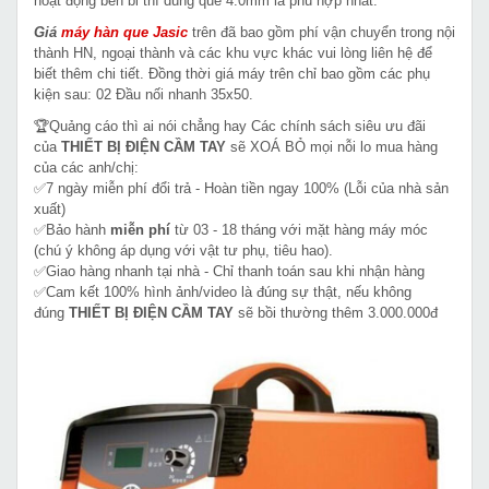
hoạt động bền bỉ thì dùng que 4.0mm là phù hợp nhất.
Giá
máy hàn que
Jasic
trên đã bao gồm phí vận chuyển trong nội
thành HN, ngoại thành và các khu vực khác vui lòng liên hệ để
biết thêm chi tiết. Đồng thời giá máy trên chỉ bao gồm các phụ
kiện sau: 02 Đầu nối nhanh 35x50.
🏆Quảng cáo thì ai nói chẳng hay Các chính sách siêu ưu đãi
của
THIẾT BỊ ĐIỆN CẦM TAY
sẽ XOÁ BỎ mọi nỗi lo mua hàng
của các anh/chị:
✅7 ngày miễn phí đổi trả - Hoàn tiền ngay 100% (Lỗi của nhà sản
xuất)
✅Bảo hành
miễn phí
từ 03 - 18 tháng với mặt hàng máy móc
(chú ý không áp dụng với vật tư phụ, tiêu hao).
✅Giao hàng nhanh tại nhà - Chỉ thanh toán sau khi nhận hàng
✅Cam kết 100% hình ảnh/video là đúng sự thật, nếu không
đúng
THIẾT BỊ ĐIỆN CẦM TAY
sẽ bồi thường thêm 3.000.000đ