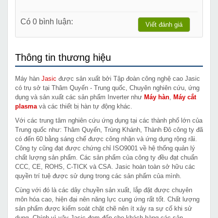
Có 0 bình luận:
Viết đánh giá
Thông tin thương hiệu
Máy hàn
Jasic
được sản xuất bởi Tập đoàn công nghệ cao Jasic
có trụ sở tại Thâm Quyến - Trung quốc, Chuyên nghiên cứu, ứng
dụng và sản xuất các sản phẩm Inverter như
Máy hàn
,
Máy cắt
plasma
và các thiết bị hàn tự động khác.
Với các trung tâm nghiên cứu ứng dụng tại các thành phố lớn của
Trung quốc như: Thâm Quyến, Trùng Khánh, Thành Đô công ty đã
có đến 60 bằng sáng chế được công nhận và ứng dụng rộng rãi.
Công ty cũng đạt được chứng chỉ ISO9001 về hệ thống quản lý
chất lượng sản phẩm. Các sản phẩm của công ty đều đạt chuẩn
CCC, CE, ROHS, C-TICK và CSA. Jasic hoàn toàn sở hữu các
quyền trí tuệ được sử dụng trong các sản phẩm của mình.
Cùng với đó là các dây chuyền sản xuất, lắp đặt được chuyên
môn hóa cao, hiện đại nên năng lực cung ứng rất tốt. Chất lượng
sản phẩm được kiểm soát chặt chẽ nên ít xảy ra sự cố khi sử
dụng. Chính vì vậy Jasic đem đến cho khách hàng các sản