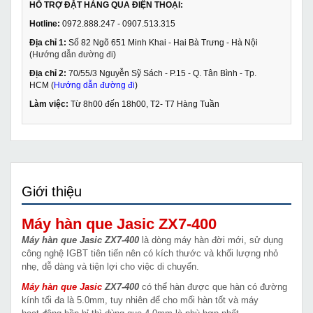
HỖ TRỢ ĐẶT HÀNG QUA ĐIỆN THOẠI:
Hotline:
0972.888.247 - 0907.513.315
Địa chỉ 1:
Số 82 Ngõ 651 Minh Khai - Hai Bà Trưng - Hà Nội
(
Hướng dẫn đường đi
)
Địa chỉ 2:
70/55/3 Nguyễn Sỹ Sách - P.15 - Q. Tân Bình - Tp.
HCM (
Hướng dẫn đường đi
)
Làm việc:
Từ 8h00 đến 18h00, T2- T7 Hàng Tuần
Giới thiệu
Máy hàn que Jasic ZX7-400
Máy hàn que Jasic ZX7-400
là dòng máy hàn đời mới, sử dụng
công nghệ IGBT tiên tiến nên có kích thước và khối lượng nhỏ
nhẹ, dễ dàng và tiện lợi cho việc di chuyển.
Máy hàn que Jasic
ZX7-400
có thể hàn được que hàn có đường
kính tối đa là 5.0mm, tuy nhiên để cho mối hàn tốt và máy