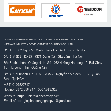
CÔNG TY TNHH GIẢI PHÁP PHÁT TRIỂN CÔNG NGHIỆP VIỆT NAM
VIETNAM INDUSTRY DEVELOPMENT SOLUTION CO., LTD
Đ/c 1: Số 82 Ngõ 651 Minh Khai - Hai Bà Trưng - Hà Nội.
Đ/c 2: A3D1 - DX13 - KĐT Đặng Xá - Gia Lâm - Hà Nội
Đ/c 3: chi nhánh Quảng Ninh: Số 1052 đường Hạ Long - P. Bãi Cháy -
Tp. Hạ Long - Tỉnh Quảng Ninh
Đ/c 4: Chi nhánh TP. HCM - 70/55/3 Nguyễn Sỹ Sách, P.15, Q.Tân
Bình, Tp.HCM
MST: 0107527617
Hotline:
0972.888.247
-
0907.513.315
Website:
https://thietbidiencamtay.com
Email hỗ trợ:
giaiphapcongnghiepvn@gmail.com