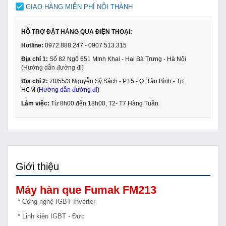
GIAO HÀNG MIỄN PHÍ NỘI THÀNH
HỖ TRỢ ĐẶT HÀNG QUA ĐIỆN THOẠI:
Hotline:
0972.888.247 - 0907.513.315
Địa chỉ 1:
Số 82 Ngõ 651 Minh Khai - Hai Bà Trưng - Hà Nội
(
Hướng dẫn đường đi
)
Địa chỉ 2:
70/55/3 Nguyễn Sỹ Sách - P.15 - Q. Tân Bình - Tp.
HCM (
Hướng dẫn đường đi
)
Làm việc:
Từ 8h00 đến 18h00, T2- T7 Hàng Tuần
Giới thiệu
Máy hàn que Fumak FM213
* Công nghệ IGBT Inverter
* Linh kiện IGBT - Đức