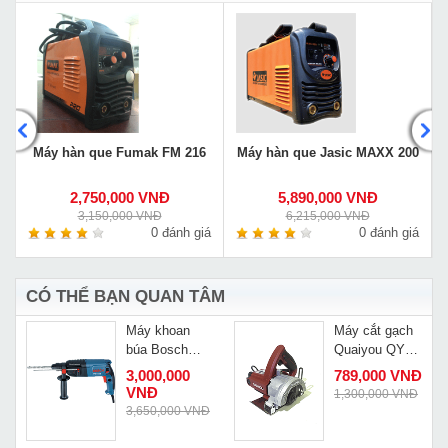
G
Máy hàn que Fumak FM 216
Máy hàn que Jasic MAXX 200
2,750,000 VNĐ
5,890,000 VNĐ
3,150,000 VNĐ
6,215,000 VNĐ
á
0 đánh giá
0 đánh giá
CÓ THỂ BẠN QUAN TÂM
Máy khoan
Máy cắt gạch
búa Bosch
Quaiyou QY
GBH 2-23 RE
4210AM
3,000,000
789,000 VNĐ
VNĐ
1,300,000 VNĐ
Đ
3,650,000 VNĐ