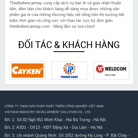
Thietbidiencamtay cung cấp dịch vụ bán lẻ và giao nhận thuận
tiện, đảm bảo cho khách hàng dễ dàng mua được những sản
phẩm giá rẻ của những thương hiệu nổi tiếng trên thị trường tiết
kiệm thời gian và công sức với thao tác cực kỳ đơn giản.
thietbidiencamtay.com - Nâng tầm sự lựa chọn!
ĐỐI TÁC & KHÁCH HÀNG
CÔNG TY TNHH GIẢI PHÁP PHÁT TRIỂN CÔNG NGHIỆP VIỆT NAM
VIETNAM INDUSTRY DEVELOPMENT SOLUTION CO., LTD
Đ/c 1: Số 82 Ngõ 651 Minh Khai - Hai Bà Trưng - Hà Nội.
Đ/c 2: A3D1 - DX13 - KĐT Đặng Xá - Gia Lâm - Hà Nội
Đ/c 3: chi nhánh Quảng Ninh: Số 1052 đường Hạ Long - P. Bãi Cháy -