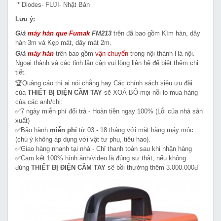
* Diodes- FUJI- Nhật Bản
Lưu ý:
Giá
máy hàn que Fumak
FM213
trên đã bao gồm Kìm hàn, dây
hàn 3m và Kẹp mát, dây mát 2m.
Giá
máy hàn
trên bao gồm
vận chuyển
trong nội thành Hà nội.
Ngoại thành và các tỉnh lân cận vui lòng liên hệ để biết thêm chi
tiết.
🏆Quảng cáo thì ai nói chẳng hay Các chính sách siêu ưu đãi
của
THIẾT BỊ ĐIỆN CẦM TAY
sẽ XOÁ BỎ mọi nỗi lo mua hàng
của các anh/chị:
✅7 ngày miễn phí đổi trả - Hoàn tiền ngay 100% (Lỗi của nhà sản
xuất)
✅Bảo hành
miễn phí
từ 03 - 18 tháng với mặt hàng máy móc
(chú ý không áp dụng với vật tư phụ, tiêu hao).
✅Giao hàng nhanh tại nhà - Chỉ thanh toán sau khi nhận hàng
✅Cam kết 100% hình ảnh/video là đúng sự thật, nếu không
đúng
THIẾT BỊ ĐIỆN CẦM TAY
sẽ bồi thường thêm 3.000.000đ