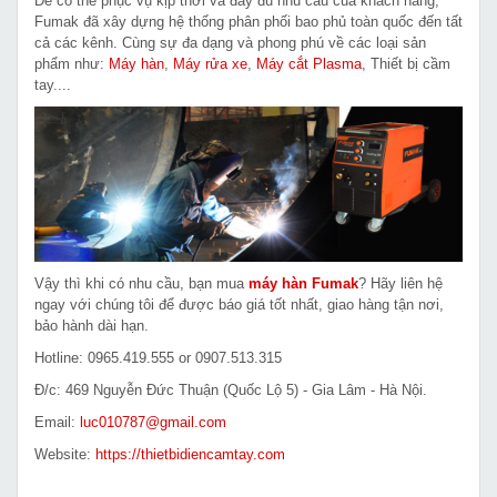
Để có thể phục vụ kịp thời và đầy đủ nhu cầu của khách hàng,
Fumak đã xây dựng hệ thống phân phối bao phủ toàn quốc đến tất
cả các kênh. Cùng sự đa dạng và phong phú về các loại sản
phẩm như:
Máy hàn
,
Máy rửa xe
,
Máy cắt Plasma
, Thiết bị cầm
tay....
Vậy thì khi có nhu cầu, bạn mua
máy hàn Fumak
? Hãy liên hệ
ngay với chúng tôi để được báo giá tốt nhất, giao hàng tận nơi,
bảo hành dài hạn.
Hotline: 0965.419.555 or 0907.513.315
Đ/c: 469 Nguyễn Đức Thuận (Quốc Lộ 5) - Gia Lâm - Hà Nội.
Email:
luc010787@gmail.com
Website:
https://thietbidiencamtay.com