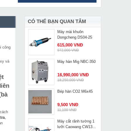
Máy cắt sắt Bosch
MUA NGAY
GCO 14-24
3,298,000 VNĐ
3,650,000 VNĐ
CÓ THỂ BẠN QUAN TÂM
Máy mài khuôn
MUA NGAY
Dongcheng DS04-25
615,000 VNĐ
i công
972,000 VNĐ
oxy và
Máy hàn Mig NBC-350
MUA NGAY
16,990,000 VNĐ
ệt
18,250,000 VNĐ
Hiên
Bép hàn CO2 M6x45
(bà
MUA NGAY
9,500 VNĐ
11,100 VNĐ
 cách
tra,
Máy cắt rãnh tường 1
an
MUA NGAY
lưỡi Caowang CW1336