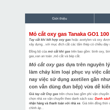
Giới thiệu
Mỏ cắt oxy gas Tanaka GO1 100
Tay cắt khí kết hợp oxy gas
hoặc axetylen và oxy được 
xây dựng...với mục đích cắt các tấm thép có chiều dày
Đồng bộ của
mỏ
cắt khí gas
trên bao gồm: bình oxy, bìn
gas,van an toàn ,mỏ cắt và bép cắt.
Mỏ cắt oxy gas
dựa trên nguyên lý
làm chảy kim loại phục vụ việc cắt
nay việc sử dụng axetilen gần như
con vẫn dùng đun bếp) vừa dễ kiế
Giá tay cắt Oxy gas
trên chưa
bao gồm phí vận chuyển 
chọn nhà xe vận chuyển theo danh sách sau:
Danh sách
nhận hàng và thanh toán với nhà xe
. Giá trên đồng thờ
chỉnh áp...