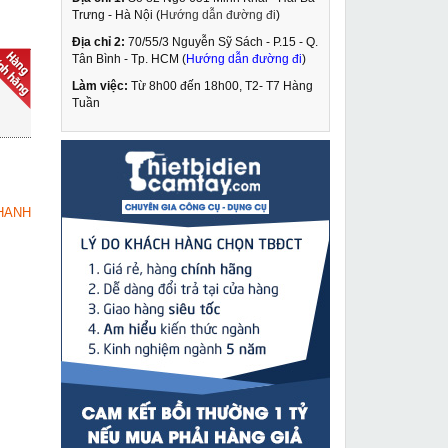
Trưng - Hà Nội (
Hướng dẫn đường đi
)
Địa chỉ 2:
70/55/3 Nguyễn Sỹ Sách - P.15 - Q.
Máy hàn que BTEC
Tân Bình - Tp. HCM (
Hướng dẫn đường đi
)
Classic ARC-250
Làm việc:
Từ 8h00 đến 18h00, T2- T7 Hàng
3,230,000 VNĐ
Tuần
3,651,000 VNĐ
Pa lăng xích lắc tay
MUA NGAY
Nitto 6 tấn 1.5m VR-60
4,049,000 VNĐ
HANH
4,670,000 VNĐ
Máy khoan từ Kamiko
MUA NGAY
6049N
13,390,000 VNĐ
17,490,000 VNĐ
Máy hàn que Fumak
MUA NGAY
FM 216
2,750,000 VNĐ
3,150,000 VNĐ