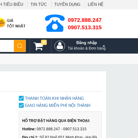
 TIÊU BIỂU
TIN TỨC
TUYỂN DỤNG
LIÊN HỆ
0972.888.247
0907.513.315
0
Đăng nhập
Tài khoản & Đơn hàng
THANH TOÁN KHI NHẬN HÀNG
GIAO HÀNG MIỄN PHÍ NỘI THÀNH
HỖ TRỢ ĐẶT HÀNG QUA ĐIỆN THOẠI:
Hotline:
0972.888.247 - 0907.513.315
Địa chỉ 1:
Số 82 Ngõ 651 Minh Khai - Hai Bà