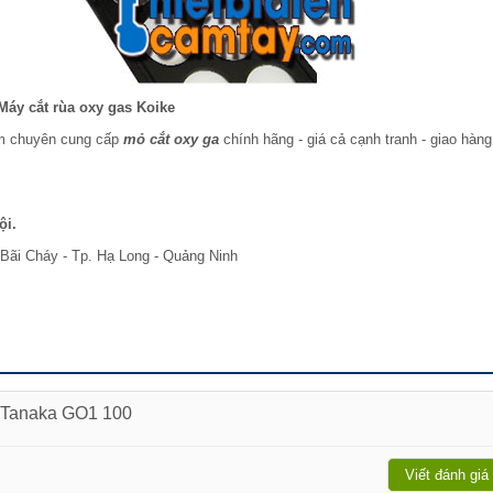
Máy cắt rùa oxy gas Koike
am chuyên cung cấp
mỏ cắt oxy ga
chính hãng - giá cả cạnh tranh - giao hàng
ội.
Bãi Cháy - Tp. Hạ Long - Quảng Ninh
s Tanaka GO1 100
Viết đánh giá