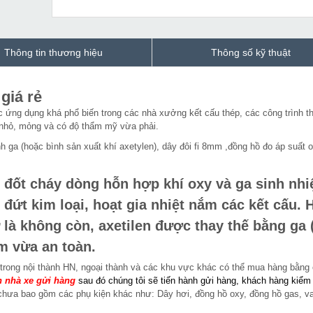
Thông tin thương hiệu
Thông số kỹ thuật
giá rẻ
ứng dụng khá phổ biến trong các nhà xưởng kết cấu thép, các công trình th
 nhỏ, mỏng và có độ thẩm mỹ vừa phải.
h ga (hoặc bình sản xuất khí axetylen), dây đôi fi 8mm ,đồng hồ đo áp suất 
 đốt cháy dòng hỗn hợp khí oxy và ga sinh nhi
 đứt kim loại, hoạt gia nhiệt nắm các kết cấu. 
 là không còn, axetilen được thay thế bằng ga 
m vừa an toàn.
trong nội thành HN, ngoại thành và các khu vực khác
có thể mua hàng bằng
 nhà xe gửi hàng
sau đó chúng tôi sẽ tiến hành gửi hàng, khách hàng kiểm 
i chưa bao gồm các phụ kiện khác như: Dây hơi, đồng hồ oxy, đồng hồ gas, v