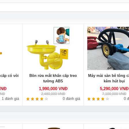
cấp có vòi
Bồn rửa mắt khẩn cấp treo
Máy mài sàn bê tông c
tường ABS
kèm hút bụi
VNĐ
1,990,000 VNĐ
5,290,000 VNĐ
VNĐ
2,480,000 VNĐ
7,100,000 VNĐ
1 đánh giá
0 đánh giá
0 đ