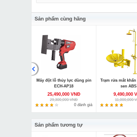
Sản phẩm cùng hãng
tải D108x300
Máy đột lỗ thủy lực dùng pin
Trạm rửa mắt khẩn 
ECH-AP18
sen ABS
00 VNĐ
25,490,000 VNĐ
9,490,000 
0 VNĐ
29,300,000 VNĐ
11,000,000 
0 đánh giá
0 đánh giá
Sản phẩm tương tự