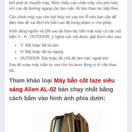
bớt phải di chuyển máy. Định chiều cao chân máy cho phù hợp
với cao độ đường ngang cần làm việc rồi làm thao tác tiếp theo.
Cân chỉnh máy sao cho bọt thủy rơi vào tim lỗ trên bàn cân để
đảm bảo độ sai lệch khi bắn cao độ trong phạm vi cho phép.
Khởi động nguồn về ON sau đó thao tác trên mặt máy có các nút
bấm V - H - OUTDOOR, ý nghĩa các nút được giải thích như sau:
V: Bật hoặc tắt tia dọc
H: Bật hoặc tắt tia ngang
OUTDOOR: Bật hoặc tắt chế độ làm việc ngoài trời
Sau đó xoay máy tuần tự sao cho tia laser đúng vị trí cần thao
tác.
Tham khảo loại
Máy bắn cốt laze siêu
sáng Alien AL-02
bán chạy nhất bằng
cách bấm vào hình ảnh phía dưới: