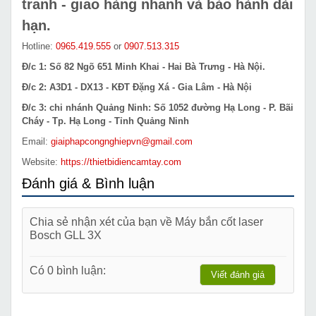
tranh - giao hàng nhanh và bảo hành dài
hạn.
Hotline:
0965.419.555
or
0907.513.315
Đ/c 1: Số 82 Ngõ 651 Minh Khai - Hai Bà Trưng - Hà Nội.
Đ/c 2: A3D1 - DX13 - KĐT Đặng Xá - Gia Lâm - Hà Nội
Đ/c 3: chi nhánh Quảng Ninh: Số 1052 đường Hạ Long - P. Bãi
Cháy - Tp. Hạ Long - Tỉnh Quảng Ninh
Email:
giaiphapcongnghiepvn@gmail.com
Website:
https://thietbidiencamtay.com
Đánh giá & Bình luận
Chia sẻ nhận xét của bạn về Máy bắn cốt laser
Bosch GLL 3X
Có 0 bình luận:
Viết đánh giá