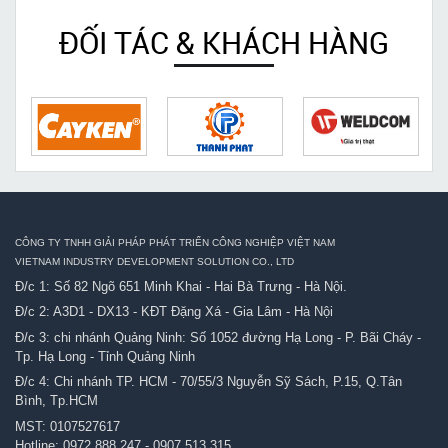
ĐỐI TÁC & KHÁCH HÀNG
CÔNG TY TNHH GIẢI PHÁP PHÁT TRIỂN CÔNG NGHIỆP VIỆT NAM
VIETNAM INDUSTRY DEVELOPMENT SOLUTION CO., LTD
Đ/c 1: Số 82 Ngõ 651 Minh Khai - Hai Bà Trưng - Hà Nội.
Đ/c 2: A3D1 - DX13 - KĐT Đặng Xá - Gia Lâm - Hà Nội
Đ/c 3: chi nhánh Quảng Ninh: Số 1052 đường Hạ Long - P. Bãi Cháy -
Tp. Hạ Long - Tỉnh Quảng Ninh
Đ/c 4: Chi nhánh TP. HCM - 70/55/3 Nguyễn Sỹ Sách, P.15, Q.Tân
Bình, Tp.HCM
MST: 0107527617
Hotline:
0972.888.247
-
0907.513.315