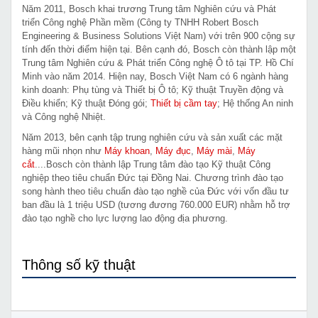
Năm 2011, Bosch khai trương Trung tâm Nghiên cứu và Phát
triển Công nghệ Phần mềm (Công ty TNHH Robert Bosch
Engineering & Business Solutions Việt Nam) với trên 900 cộng sự
tính đến thời điểm hiện tại. Bên cạnh đó, Bosch còn thành lập một
Trung tâm Nghiên cứu & Phát triển Công nghệ Ô tô tại TP. Hồ Chí
Minh vào năm 2014. Hiện nay, Bosch Việt Nam có 6 ngành hàng
kinh doanh: Phụ tùng và Thiết bị Ô tô; Kỹ thuật Truyền động và
Điều khiển; Kỹ thuật Đóng gói;
Thiết bị cầm tay
; Hệ thống An ninh
và Công nghệ Nhiệt.
Năm 2013, bên cạnh tập trung nghiên cứu và sản xuất các mặt
hàng mũi nhọn như
Máy khoan
,
Máy đục
,
Máy mài
,
Máy
cắt
....Bosch còn thành lập Trung tâm đào tạo Kỹ thuật Công
nghiệp theo tiêu chuẩn Đức tại Đồng Nai. Chương trình đào tạo
song hành theo tiêu chuẩn đào tạo nghề của Đức với vốn đầu tư
ban đầu là 1 triệu USD (tương đương 760.000 EUR) nhằm hỗ trợ
đào tạo nghề cho lực lượng lao động địa phương.
Thông số kỹ thuật