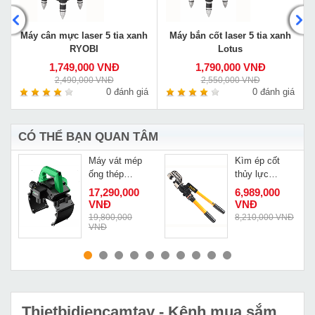
L
Máy cân mực laser 5 tia xanh
Máy bắn cốt laser 5 tia xanh
RYOBI
Lotus
1,749,000 VNĐ
1,790,000 VNĐ
2,490,000 VNĐ
2,550,000 VNĐ
á
0 đánh giá
0 đánh giá
CÓ THỂ BẠN QUAN TÂM
Máy vát mép
Kìm ép cốt
ống thép
thủy lực
ZD220
Changyou EP-
17,290,000
6,989,000
I
510
VNĐ
VNĐ
Đ
19,800,000
8,210,000 VNĐ
VNĐ
MUA NGAY
MUA NGAY
Thietbidiencamtay
- Kênh mua sắm