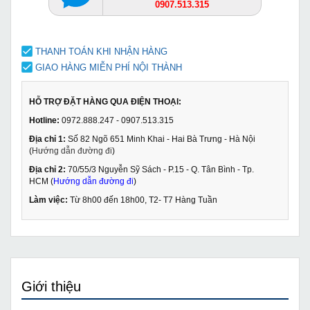
0907.513.315
THANH TOÁN KHI NHẬN HÀNG
GIAO HÀNG MIỄN PHÍ NỘI THÀNH
HỖ TRỢ ĐẶT HÀNG QUA ĐIỆN THOẠI:
Hotline:
0972.888.247 - 0907.513.315
Địa chỉ 1:
Số 82 Ngõ 651 Minh Khai - Hai Bà Trưng - Hà Nội
(
Hướng dẫn đường đi
)
Địa chỉ 2:
70/55/3 Nguyễn Sỹ Sách - P.15 - Q. Tân Bình - Tp.
HCM (
Hướng dẫn đường đi
)
Làm việc:
Từ 8h00 đến 18h00, T2- T7 Hàng Tuần
Giới thiệu