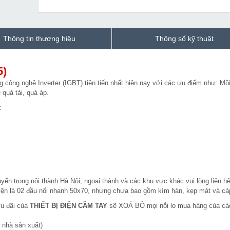
Thông tin thương hiệu
Thông số kỹ thuật
5)
 công nghệ Inverter (IGBT) tiên tiến nhất hiện nay với các ưu điểm như: Mồ
 quá tải, quá áp.
:
yển trong nội thành Hà Nội, ngoại thành và các khu vực khác vui lòng liên h
 kiện là 02 đầu nối nhanh 50x70, nhưng chưa bao gồm kìm hàn, kẹp mát và cá
ưu đãi của
THIẾT BỊ ĐIỆN CẦM TAY
sẽ XOÁ BỎ mọi nỗi lo mua hàng của cá
 nhà sản xuất)