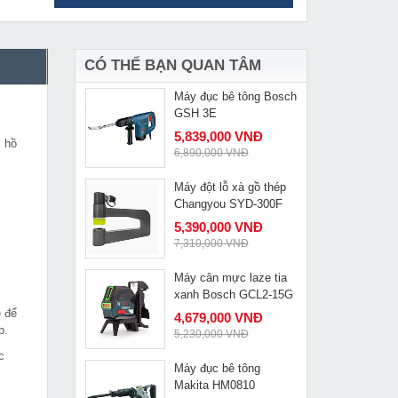
Dụng cụ cắt cáp thép
MUA NGAY
thủy lực Changyou QY-
30
4,590,000 VNĐ
5,610,000 VNĐ
CÓ THỂ BẠN QUAN TÂM
Máy đục bê tông Bosch
MUA NGAY
GSH 3E
5,839,000 VNĐ
i hồ
6,890,000 VNĐ
Máy đột lỗ xà gồ thép
MUA NGAY
Changyou SYD-300F
5,390,000 VNĐ
7,310,000 VNĐ
Máy cân mực laze tia
MUA NGAY
xanh Bosch GCL2-15G
ệ để
4,679,000 VNĐ
p.
5,230,000 VNĐ
c
Máy đục bê tông
MUA NGAY
Makita HM0810