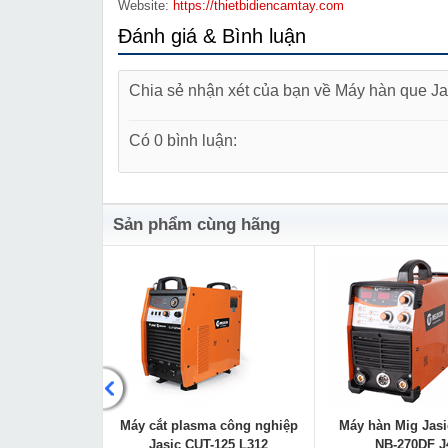
Website:
https://thietbidiencamtay.com
Đánh giá & Bình luận
Chia sẻ nhận xét của bạn về Máy hàn que J
Có 0 bình luận:
Sản phẩm cùng hãng
bằng nước máy
Máy cắt plasma công nghiệp
Máy hàn Mig Jasi
 CT 20
Jasic CUT-125 L312
NB-270DF J