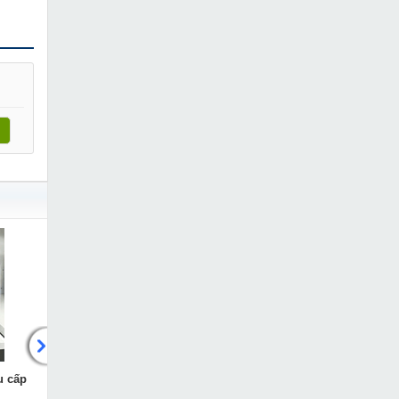
u cấp
Máy cắt plasma tích hợp nén
Máy cắt plasma Jasic tíc
khí Jasic LGK-100
hợp nén khí trong LGK-6