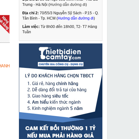
Trưng - Hà Nội (
Hướng dẫn đường đi
)
Địa chỉ 2:
70/55/3 Nguyễn Sỹ Sách - P.15 - Q.
Máy khoan bàn taro
Tân Bình - Tp. HCM (
Hướng dẫn đường đi
)
Hồng Ký HK-KC12T
Làm việc:
Từ 8h00 đến 18h00, T2- T7 Hàng
12,290,000 VNĐ
Tuần
13,900,000 VNĐ
Máy phun sơn Baoba
MUA NGAY
PS990
9,090,000 VNĐ
HANH
13,320,000 VNĐ
Công tắc chống giật
MUA NGAY
máy khoan rút lõi
Dongcheng
215,000 VNĐ
460,000 VNĐ
Máy hàn que Hồng ký
MUA NGAY
HK 315I-3P380V
7,390,000 VNĐ
9,450,000 VNĐ