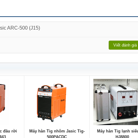
asic ARC-500 (J15)
Viết đánh giá
c đầu rời
Máy hàn Tig nhôm Jasic Tig-
Máy hàn Tig lạnh siê
443
500PACDC
HJ8800