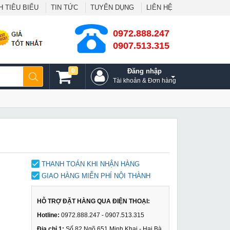
 TIÊU BIỂU
TIN TỨC
TUYỂN DỤNG
LIÊN HỆ
0972.888.247
0907.513.315
0
Đăng nhập
Tài khoản & Đơn hàng
THANH TOÁN KHI NHẬN HÀNG
GIAO HÀNG MIỄN PHÍ NỘI THÀNH
HỖ TRỢ ĐẶT HÀNG QUA ĐIỆN THOẠI:
Hotline:
0972.888.247 - 0907.513.315
Địa chỉ 1:
Số 82 Ngõ 651 Minh Khai - Hai Bà