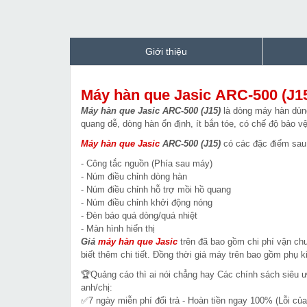
Giới thiệu
Máy hàn que Jasic ARC-500 (J1
Máy hàn que Jasic ARC-500 (J15)
là dòng máy hàn dùng
quang dễ, dòng hàn ổn định, ít bắn tóe, có chế độ bảo vệ
Máy hàn que Jasic
ARC-500 (J15)
có các đặc điểm sau
- Công tắc nguồn (Phía sau máy)
- Núm điều chỉnh dòng hàn
- Núm điều chỉnh hỗ trợ mồi hồ quang
- Núm điều chỉnh khởi động nóng
- Đèn báo quá dòng/quá nhiệt
- Màn hình hiển thị
Giá
máy hàn que
Jasic
trên đã bao gồm chi phí vận chu
biết thêm chi tiết. Đồng thời giá máy trên bao gồm phụ
🏆Quảng cáo thì ai nói chẳng hay Các chính sách siêu 
anh/chị:
✅7 ngày miễn phí đổi trả - Hoàn tiền ngay 100% (Lỗi của