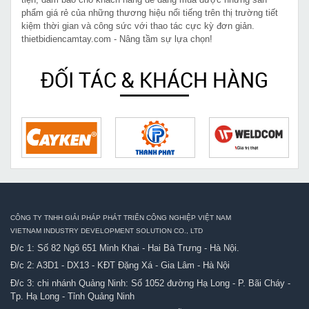
phẩm giá rẻ của những thương hiệu nổi tiếng trên thị trường tiết
kiệm thời gian và công sức với thao tác cực kỳ đơn giản.
thietbidiencamtay.com - Nâng tầm sự lựa chọn!
ĐỐI TÁC & KHÁCH HÀNG
CÔNG TY TNHH GIẢI PHÁP PHÁT TRIỂN CÔNG NGHIỆP VIỆT NAM
VIETNAM INDUSTRY DEVELOPMENT SOLUTION CO., LTD
Đ/c 1: Số 82 Ngõ 651 Minh Khai - Hai Bà Trưng - Hà Nội.
Đ/c 2: A3D1 - DX13 - KĐT Đặng Xá - Gia Lâm - Hà Nội
Đ/c 3: chi nhánh Quảng Ninh: Số 1052 đường Hạ Long - P. Bãi Cháy -
Tp. Hạ Long - Tỉnh Quảng Ninh