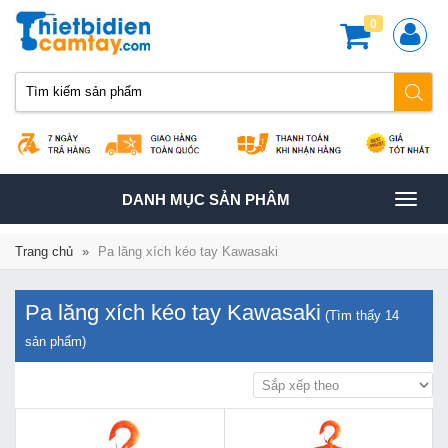
0
TOGGLE
DANH MỤC SẢN PHÂM
NAVIGATION
Trang chủ
»
Pa lăng xích kéo tay Kawasaki
Pa lăng xích kéo tay Kawasaki
(Tìm thấy
14
sản phẩm)