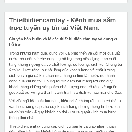
Thietbidiencamtay
- Kênh mua sắm
trực tuyến uy tín tại Việt Nam.
Chuyên bán buôn và lẻ các thiết bị điện cầm tay và dụng cụ
hỗ trợ
Trong những năm qua, cùng với đà phát triển và đổi mới của đất
nước nhu cầu về các dụng cụ hỗ trợ trong xây dựng, sản xuất
tăng không ngừng cả về chất lượng, số lượng, dịch vụ. Chúng tôi
ý thức được rằng, sự hài lòng của khách hàng về chất lượng,
dịch vụ và giá cả khi chọn mua hàng online là thước đo thành
công của chúng tôi. Chúng tôi xin cam kết mang tới cho quý
khách hàng những sản phẩm chất lượng cao, rõ ràng về nguồn
gốc xuất xứ với giá thành cạnh tranh và dịch vụ hậu mãi chu đáo.
Với đội ngũ kỹ thuật lâu năm, hiểu nghề chúng tôi tự tin có thể tư
vấn hoặc cung cấp cho quý khách hàng những thông tin hữu ích
và chính xác để quý khách có thể đưa ra quyết định mua hàng
thông thái nhất.
Thietbidiencamtay cung cấp dịch vụ bán lẻ và giao nhận thuận
tiện, đảm bảo cho khách hàng dễ dàng mua được những sản