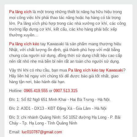
Pa lăng xích
là một trong những thiết bị nâng hạ hữu hiệu trong
mọi công việc khi phải thao tác nâng hoặc hạ hàng có tải trọng
lớn. Pa lăng xích phù hợp trong các nhà xưởng cơ khí, các công
trường lắp dựng cơ khí, kết cấu, các kho hàng phải bốc xếp
thường xuyên...
Pa lăng xích kéo
tay Kawasaki là sản phẩm mang thương hiệu
Nhật, với chất lượng ổn định, giá thành phù hợp với mặt bằng
chung của người sử dụng, đồng thời sử dụng chất liệu cao cấp
nên rất nhỏ nhẹ mà bền bỉ nên rất an toàn cho người sử dụng.
Vậy thì khi có nhu cầu, bạn mua
Pa lăng xích kéo tay Kawasaki
?
Hãy liên hệ ngay với chúng tôi để được báo giá tốt nhất, giao
hàng tận nơi, bảo hành dài hạn.
Hotline:
0965.419.555
or
0907.513.315
Đ/c 1: Số 82 Ngõ 651 Minh Khai - Hai Bà Trưng - Hà Nội.
Đ/c 2: A3D1 - DX13 - KĐT Đặng Xá - Gia Lâm - Hà Nội
Đ/c 3: chi nhánh Quảng Ninh: Số 1052 đường Hạ Long - P. Bãi
Cháy - Tp. Hạ Long - Tỉnh Quảng Ninh
Email:
luc010787@gmail.com