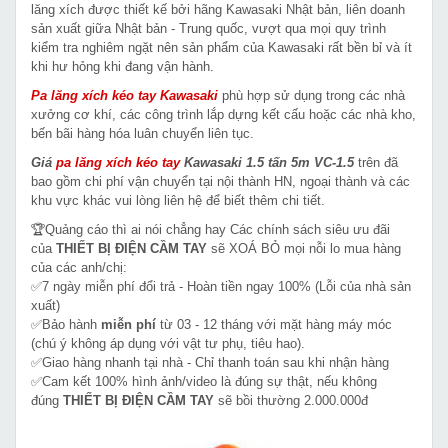
lăng xích được thiết kế bởi hãng Kawasaki Nhật bản, liên doanh
sản xuất giữa Nhật bản - Trung quốc, vượt qua mọi quy trình
kiểm tra nghiêm ngặt nên sản phẩm của Kawasaki rất bền bỉ và ít
khi hư hỏng khi đang vận hành.
Pa lăng xích kéo tay Kawasaki
phù hợp sử dụng trong các nhà
xưởng cơ khí, các công trình lắp dựng kết cấu hoặc các nhà kho,
bến bãi hàng hóa luân chuyển liên tục.
Giá
pa lăng xích kéo tay
Kawasaki 1.5 tấn 5m VC-1.5
trên đã
bao gồm chi phí vận chuyển tại nội thành HN, ngoại thành và các
khu vực khác vui lòng liên hệ để biết thêm chi tiết.
🏆Quảng cáo thì ai nói chẳng hay Các chính sách siêu ưu đãi
của
THIẾT BỊ ĐIỆN CẦM TAY
sẽ XOÁ BỎ mọi nỗi lo mua hàng
của các anh/chị:
✅7 ngày miễn phí đổi trả - Hoàn tiền ngay 100% (Lỗi của nhà sản
xuất)
✅Bảo hành
miễn phí
từ 03 - 12 tháng với mặt hàng máy móc
(chú ý không áp dụng với vật tư phụ, tiêu hao).
✅Giao hàng nhanh tại nhà - Chỉ thanh toán sau khi nhận hàng
✅Cam kết 100% hình ảnh/video là đúng sự thật, nếu không
đúng
THIẾT BỊ ĐIỆN CẦM TAY
sẽ bồi thường 2.000.000đ