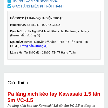
THANH TOÁN KHI NHẬN HÀNG
GIAO HÀNG MIỄN PHÍ NỘI THÀNH
HỖ TRỢ ĐẶT HÀNG QUA ĐIỆN THOẠI:
Hotline:
0972.888.247 - 0907.513.315
Địa chỉ 1:
Số 82 Ngõ 651 Minh Khai - Hai Bà Trưng - Hà Nội
(
Hướng dẫn đường đi
)
Địa chỉ 2:
70/55/3 Nguyễn Sỹ Sách - P.15 - Q. Tân Bình - Tp.
HCM (
Hướng dẫn đường đi
)
Làm việc:
Từ 8h00 đến 18h00, T2- T7 Hàng Tuần
Giới thiệu
Pa lăng xích kéo tay Kawasaki 1.5 tấn
5m VC-1.5
Pa lăng xích kéo tay Kawasaki 1.5 tấn 5m VC-1.5
là dòng pa