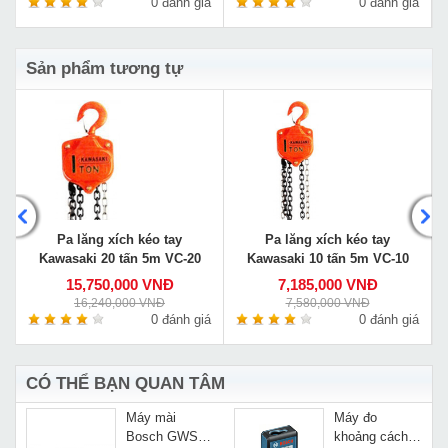
á
0 đánh giá
0 đánh giá
Sản phẩm tương tự
Pa lăng xích kéo tay
Pa lăng xích kéo tay
Kawasaki 20 tấn 5m VC-20
Kawasaki 10 tấn 5m VC-10
15,750,000 VNĐ
7,185,000 VNĐ
16,240,000 VNĐ
7,580,000 VNĐ
á
0 đánh giá
0 đánh giá
CÓ THỂ BẠN QUAN TÂM
Máy mài
Máy đo
Bosch GWS
khoảng cách