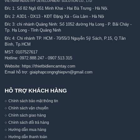
VIETNAM INDUSTRY DEVELOPMENT SOLUTION CO., LTD
Đ/c 1: Số 82 Ngõ 651 Minh Khai - Hai Bà Trưng - Hà Nội.
Đ/c 2: A3D1 - DX13 - KĐT Đặng Xá - Gia Lâm - Hà Nội
Đ/c 3: chi nhánh Quảng Ninh: Số 1052 đường Hạ Long - P. Bãi Cháy -
Tp. Hạ Long - Tỉnh Quảng Ninh
Đ/c 4: Chi nhánh TP. HCM - 70/55/3 Nguyễn Sỹ Sách, P.15, Q.Tân
Bình, Tp.HCM
MST: 0107527617
Hotline:
0972.888.247
-
0907.513.315
Website:
https://thietbidiencamtay.com
Email hỗ trợ:
giaiphapcongnghiepvn@gmail.com
HỖ TRỢ KHÁCH HÀNG
Chính sách bảo mật thông tin
Chính sách vận chuyển
Chính sách giao hàng
Chính sách đổi trả hàng
Hướng dẫn mua hàng
Hướng dẫn thanh toán