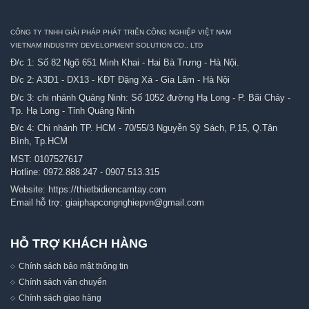
CÔNG TY TNHH GIẢI PHÁP PHÁT TRIỂN CÔNG NGHIỆP VIỆT NAM
VIETNAM INDUSTRY DEVELOPMENT SOLUTION CO., LTD
Đ/c 1: Số 82 Ngõ 651 Minh Khai - Hai Bà Trưng - Hà Nội.
Đ/c 2: A3D1 - DX13 - KĐT Đặng Xá - Gia Lâm - Hà Nội
Đ/c 3: chi nhánh Quảng Ninh: Số 1052 đường Hạ Long - P. Bãi Cháy -
Tp. Hạ Long - Tỉnh Quảng Ninh
Đ/c 4: Chi nhánh TP. HCM - 70/55/3 Nguyễn Sỹ Sách, P.15, Q.Tân
Bình, Tp.HCM
MST: 0107527617
Hotline:
0972.888.247
-
0907.513.315
Website:
https://thietbidiencamtay.com
Email hỗ trợ:
giaiphapcongnghiepvn@gmail.com
HỖ TRỢ KHÁCH HÀNG
Chính sách bảo mật thông tin
Chính sách vận chuyển
Chính sách giao hàng