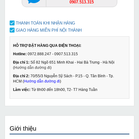
0907.513.315
THANH TOÁN KHI NHẬN HÀNG
GIAO HÀNG MIỄN PHÍ NỘI THÀNH
HỖ TRỢ ĐẶT HÀNG QUA ĐIỆN THOẠI:
Hotline:
0972.888.247 - 0907.513.315
Địa chỉ 1:
Số 82 Ngõ 651 Minh Khai - Hai Bà Trưng - Hà Nội
(
Hướng dẫn đường đi
)
Địa chỉ 2:
70/55/3 Nguyễn Sỹ Sách - P.15 - Q. Tân Bình - Tp.
HCM (
Hướng dẫn đường đi
)
Làm việc:
Từ 8h00 đến 18h00, T2- T7 Hàng Tuần
Giới thiệu