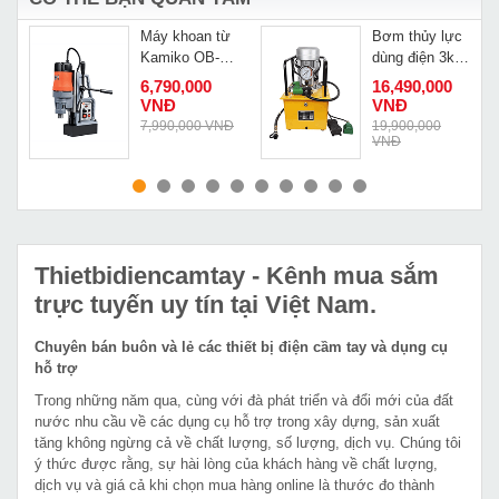
Máy khoan từ
Bơm thủy lực
Kamiko OB-
dùng điện 3kW
23E
DB300-D1
6,790,000
16,490,000
VNĐ
VNĐ
7,990,000 VNĐ
19,900,000
VNĐ
MUA NGAY
MUA NGAY
Thietbidiencamtay
- Kênh mua sắm
trực tuyến uy tín tại Việt Nam.
Chuyên bán buôn và lẻ các thiết bị điện cầm tay và dụng cụ
hỗ trợ
Trong những năm qua, cùng với đà phát triển và đổi mới của đất
nước nhu cầu về các dụng cụ hỗ trợ trong xây dựng, sản xuất
tăng không ngừng cả về chất lượng, số lượng, dịch vụ. Chúng tôi
ý thức được rằng, sự hài lòng của khách hàng về chất lượng,
dịch vụ và giá cả khi chọn mua hàng online là thước đo thành