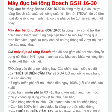
Máy đục bê tông Bosch GSH 16-30
Máy đục bê tông Bosch GSH 16-30
là dòng máy đục đại được
hãng Bosch sản xuất với công suất lớn lên tới 1750W nên có tầm
hoạt động rộng và mạnh mẽ, có thể phá bỏ tới 13 tấn vật liệu một
ngày.
Máy đục bê tông Bosch
GSH 16-30
là dòng máy có hỗ trợ thêm
chức năng kiểm soát rung giúp bạn tránh tê mỏi tay trong quá
trình làm việc, ngoài ra máy còn có những thông số vượt trội hơn
hẳn các máy khác.
Giá
máy đục bê tông
Bosch
trên đã bao gồm chí phí vận chuyển
trong nội thành HN, ngoại thành và các khu vực khác vui lòng liên
hệ để biết thêm chi tiết.
🏆Quảng cáo thì ai nói chẳng hay Các chính sách siêu ưu đãi
của
THIẾT BỊ ĐIỆN CẦM TAY
sẽ XOÁ BỎ mọi nỗi lo mua hàng
của các anh/chị:
✅7 ngày miễn phí đổi trả - Hoàn tiền ngay 100% (Lỗi của nhà sản
xuất)
✅Bảo hành
miễn phí
từ 03 - 18 tháng với mặt hàng máy móc
(chú ý không áp dụng với vật tư phụ, tiêu hao).
✅Giao hàng nhanh tại nhà - Chỉ thanh toán sau khi nhận hàng
✅Cam kết 100% hình ảnh/video là đúng sự thật, nếu không
đúng
THIẾT BỊ ĐIỆN CẦM TAY
sẽ bồi thường thêm 3.000.000đ