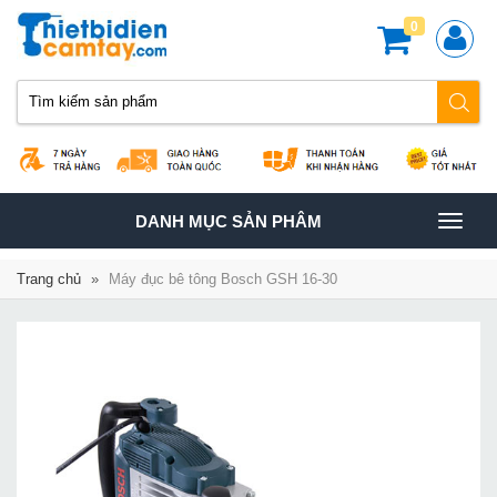
0
TOGGLE
DANH MỤC SẢN PHÂM
NAVIGATION
Trang chủ
»
Máy đục bê tông Bosch GSH 16-30