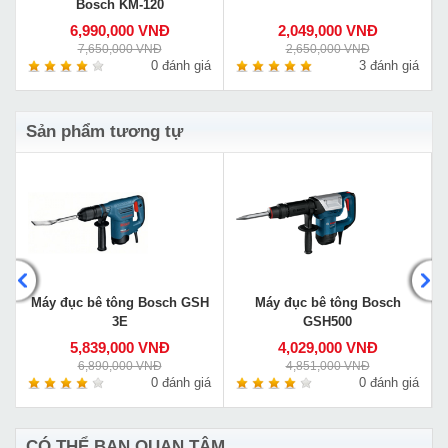
Bosch KM-120
6,990,000 VNĐ
2,049,000 VNĐ
7,650,000 VNĐ
2,650,000 VNĐ
á
0 đánh giá
3 đánh giá
Sản phẩm tương tự
Máy đục bê tông Bosch GSH
Máy đục bê tông Bosch
3E
GSH500
5,839,000 VNĐ
4,029,000 VNĐ
6,890,000 VNĐ
4,851,000 VNĐ
á
0 đánh giá
0 đánh giá
CÓ THỂ BẠN QUAN TÂM