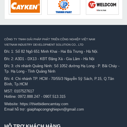
CÔNG TY TNHH GIẢI PHÁP PHÁT TRIỂN CÔNG NGHIỆP VIỆT NAM
VIETNAM INDUSTRY DEVELOPMENT SOLUTION CO., LTD
Đ/c 1: Số 82 Ngõ 651 Minh Khai - Hai Bà Trưng - Hà Nội.
Đ/c 2: A3D1 - DX13 - KĐT Đặng Xá - Gia Lâm - Hà Nội
Đ/c 3: chi nhánh Quảng Ninh: Số 1052 đường Hạ Long - P. Bãi Cháy -
Tp. Hạ Long - Tỉnh Quảng Ninh
Đ/c 4: Chi nhánh TP. HCM - 70/55/3 Nguyễn Sỹ Sách, P.15, Q.Tân
Bình, Tp.HCM
MST: 0107527617
Hotline:
0972.888.247
-
0907.513.315
Website:
https://thietbidiencamtay.com
Email hỗ trợ:
giaiphapcongnghiepvn@gmail.com
HỖ TRỢ KHÁCH HÀNG