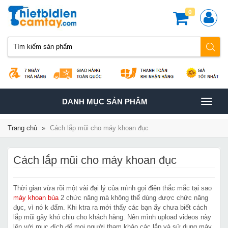
0
TOGGLE
DANH MỤC SẢN PHÂM
NAVIGATION
Trang chủ
»
Cách lắp mũi cho máy khoan đục
Cách lắp mũi cho máy khoan đục
Thời gian vừa rồi một vài đại lý của mình gọi điện thắc mắc tại sao
máy khoan búa
2 chức năng mà không thể dùng được chức năng
đục, vì nó k đấm. Khi ktra ra mới thấy các bạn ấy chưa biết cách
lắp mũi gây khó chịu cho khách hàng. Nên mình upload videos này
lên với mục đích để mọi người tham khảo các lắp và sử dụng máy