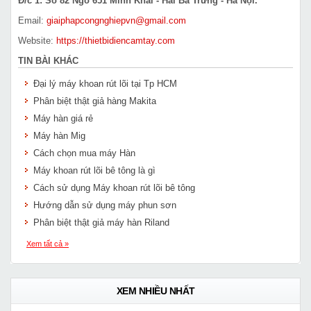
Đ/c 1: Số 82 Ngõ 651 Minh Khai - Hai Bà Trưng - Hà Nội.
Email:
giaiphapcongnghiepvn@gmail.com
Website:
https://thietbidiencamtay.com
TIN BÀI KHÁC
Đại lý máy khoan rút lõi tại Tp HCM
Phân biệt thật giả hàng Makita
Máy hàn giá rẻ
Máy hàn Mig
Cách chọn mua máy Hàn
Máy khoan rút lõi bê tông là gì
Cách sử dụng Máy khoan rút lõi bê tông
Hướng dẫn sử dụng máy phun sơn
Phân biệt thật giả máy hàn Riland
Xem tất cả »
XEM NHIỀU NHẤT