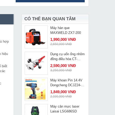
Máy uốn ống thủy lực
MUA NGAY
Changyou DWG-2
5,390,000 VNĐ
6,580,000 VNĐ
CÓ THỂ BẠN QUAN TÂM
Máy hàn que
MUA NGAY
MAXWELD ZX7-200
1,990,000 VNĐ
hù hợp
2,650,000 VNĐ
 hiệu
Dụng cụ uốn ống nhôm
MUA NGAY
đồng điều hòa CT-
999RF
2,590,000 VNĐ
 biết
3,250,000 VNĐ
 các
Máy khoan Pin 14.4V
MUA NGAY
c
Dongcheng DCJZ24-
10EM
1,849,000 VNĐ
2,330,000 VNĐ
Máy cân mực laser
MUA NGAY
Laisai LSG686SD