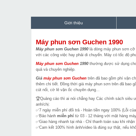
Giới thiệu
Máy phun sơn Guchen 1990
Máy phun sơn Guchen 1990
là dòng máy phun sơn cỡ l
với các công việc hay phải di chuyển. Máy có tốc độ ph
Máy phun sơn Guchen
1990
thường được sử dụng cho t
quả và chuyên nghiệp.
Giá
máy phun sơn
Guchen
trên đã bao gồm phí vận chu
thêm chi tiết. Đồng thời giá máy phun sơn trên đã bao 
cút nối, cờ lê vặn ốc chuyên dụng...
🏆Quảng cáo thì ai nói chẳng hay Các chính sách siêu 
anh/chị:
✅7 ngày miễn phí đổi trả - Hoàn tiền ngay 100% (Lỗi của
✅Bảo hành
miễn phí
từ 03 - 12 tháng với mặt hàng máy
✅Giao hàng nhanh tại nhà - Chỉ thanh toán sau khi nhận
✅Cam kết 100% hình ảnh/video là đúng sự thật, nếu k