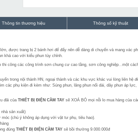
Thông tin thương hiệu
Thông số kỹ thuật
ớn, được trang bị 2 bánh hơi để đẩy nên dễ dàng di chuyển và mang vác p
un khá cao với kiểu phun tùy chỉnh.
hi công các công trình sơn chung cư cao tầng, sơn công nghiệp...một cách
yển trong nội thành HN, ngoại thành và các khu vực khác vui lòng liên hệ để
gồm các phụ kiện đi kèm như: Súng phun, lăng phun nối dài, dây phun áp lực,
ưu đãi của
THIẾT BỊ ĐIỆN CẦM TAY
sẽ XOÁ BỎ mọi nỗi lo mua hàng của cá
 nhà sản xuất)
 móc (chú ý không áp dụng với vật tư phụ, tiêu hao).
 hàng
hông đúng
THIẾT BỊ ĐIỆN CẦM TAY
sẽ bồi thường 9.000.000đ