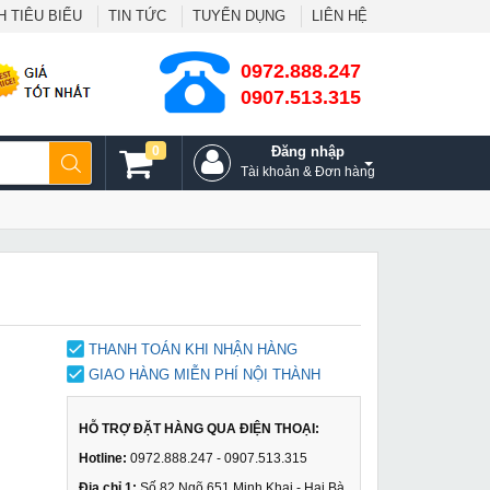
 TIÊU BIỂU
TIN TỨC
TUYỂN DỤNG
LIÊN HỆ
0972.888.247
0907.513.315
0
Đăng nhập
Tài khoản & Đơn hàng
THANH TOÁN KHI NHẬN HÀNG
GIAO HÀNG MIỄN PHÍ NỘI THÀNH
HỖ TRỢ ĐẶT HÀNG QUA ĐIỆN THOẠI:
Hotline:
0972.888.247 - 0907.513.315
Địa chỉ 1:
Số 82 Ngõ 651 Minh Khai - Hai Bà