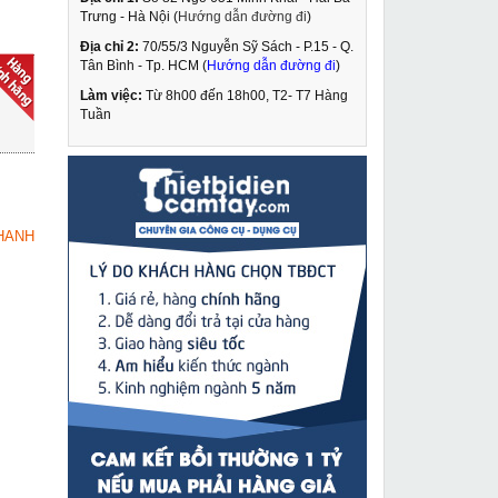
Trưng - Hà Nội (
Hướng dẫn đường đi
)
Địa chỉ 2:
70/55/3 Nguyễn Sỹ Sách - P.15 - Q.
Máy đục bê tông
Tân Bình - Tp. HCM (
Hướng dẫn đường đi
)
Makita HM1810
Làm việc:
Từ 8h00 đến 18h00, T2- T7 Hàng
33,800,000 VNĐ
Tuần
34,530,000 VNĐ
Máy hàn que Oshima
MUA NGAY
ARC 205
2,300,000 VNĐ
HANH
2,550,000 VNĐ
Máy mài Dongcheng
MUA NGAY
S1M-FF03-100A
699,000 VNĐ
1,030,000 VNĐ
Con đội hơi thủy lực 10
MUA NGAY
tấn Masada APJ-100-2
4,890,000 VNĐ
6,100,000 VNĐ