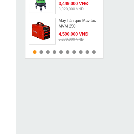
3,449,000 VNĐ
3,920,000 VNĐ
Máy hàn que Mavitec
MUA NGAY
MVM 250
4,590,000 VNĐ
5,279,000 VNĐ
Máy đục bê tông
MUA NGAY
Makita HM1810
33,800,000 VNĐ
34,530,000 VNĐ
Máy hàn que Oshima
MUA NGAY
ARC 205
2,300,000 VNĐ
2,550,000 VNĐ
Máy mài Dongcheng
MUA NGAY
S1M-FF03-100A
699,000 VNĐ
1,030,000 VNĐ