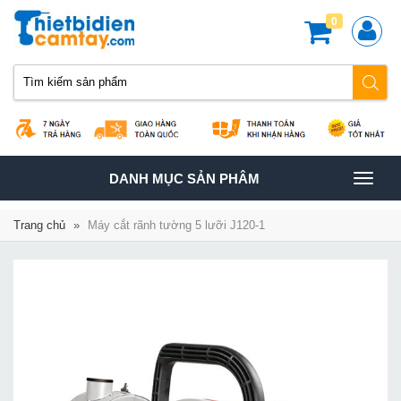
0
TOGGLE
DANH MỤC SẢN PHÂM
NAVIGATION
Trang chủ
»
Máy cắt rãnh tường 5 lưỡi J120-1