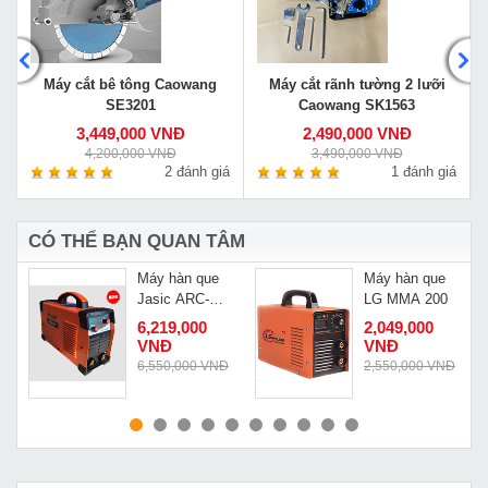
Máy cắt bê tông Caowang
Máy cắt rãnh tường 2 lưỡi
SE3201
Caowang SK1563
3,449,000 VNĐ
2,490,000 VNĐ
4,200,000 VNĐ
3,490,000 VNĐ
á
2 đánh giá
1 đánh giá
CÓ THỂ BẠN QUAN TÂM
Máy hàn que
Máy hàn que
-
Jasic ARC-
LG MMA 200
250D
6,219,000
2,049,000
VNĐ
VNĐ
Đ
6,550,000 VNĐ
2,550,000 VNĐ
MUA NGAY
MUA NGAY