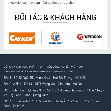
thietbidiencamtay.com - Nâng tầm sự lựa chọn!
ĐỐI TÁC & KHÁCH HÀNG
CÔNG TY TNHH GIẢI PHÁP PHÁT TRIỂN CÔNG NGHIỆP VIỆT NAM
VIETNAM INDUSTRY DEVELOPMENT SOLUTION CO., LTD
Đ/c 1: Số 82 Ngõ 651 Minh Khai - Hai Bà Trưng - Hà Nội.
Đ/c 2: A3D1 - DX13 - KĐT Đặng Xá - Gia Lâm - Hà Nội
Đ/c 3: chi nhánh Quảng Ninh: Số 1052 đường Hạ Long - P. Bãi Cháy -
Tp. Hạ Long - Tỉnh Quảng Ninh
Đ/c 4: Chi nhánh TP. HCM - 70/55/3 Nguyễn Sỹ Sách, P.15, Q.Tân
Bình, Tp.HCM