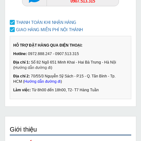
0907.513.315
THANH TOÁN KHI NHẬN HÀNG
GIAO HÀNG MIỄN PHÍ NỘI THÀNH
HỖ TRỢ ĐẶT HÀNG QUA ĐIỆN THOẠI:
Hotline:
0972.888.247 - 0907.513.315
Địa chỉ 1:
Số 82 Ngõ 651 Minh Khai - Hai Bà Trưng - Hà Nội
(
Hướng dẫn đường đi
)
Địa chỉ 2:
70/55/3 Nguyễn Sỹ Sách - P.15 - Q. Tân Bình - Tp.
HCM (
Hướng dẫn đường đi
)
Làm việc:
Từ 8h00 đến 18h00, T2- T7 Hàng Tuần
Giới thiệu