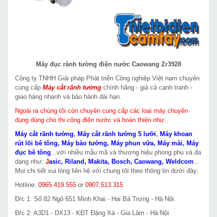
Máy đục rãnh tường điện nước Caowang Zr3928
Công ty TNHH Giải pháp Phát triển Công nghiệp Việt nam chuyên
cung cấp
Máy cắt rãnh tường
chính hãng - giá cả cạnh tranh -
giao hàng nhanh và bảo hành dài hạn.
Ngoài ra chúng tôi còn chuyên cung cấp các loại máy chuyên
dụng dùng cho thi công điện nước và hoàn thiện như
:
Máy cắt rãnh tường
,
Máy cắt rãnh tường 5 lưỡi
,
Máy khoan
rút lõi bê tông
,
Máy bào tường
,
Máy phun vữa
,
Máy mài
,
Máy
đục bê tông
...với nhiều mẫu mã và thương hiệu phong phú và đa
dạng như:
J
asic
,
Riland
,
Makita
,
Bosch
,
Caowang
,
Weldcom
...
Mọi chi tiết vui lòng liên hệ với chung tôi theo thông tin dưới đây:
Hotline:
0965.419.555
or
0907.513.315
Đ/c 1: Số 82 Ngõ 651 Minh Khai - Hai Bà Trưng - Hà Nội.
Đ/c 2: A3D1 - DX13 - KĐT Đặng Xá - Gia Lâm - Hà Nội