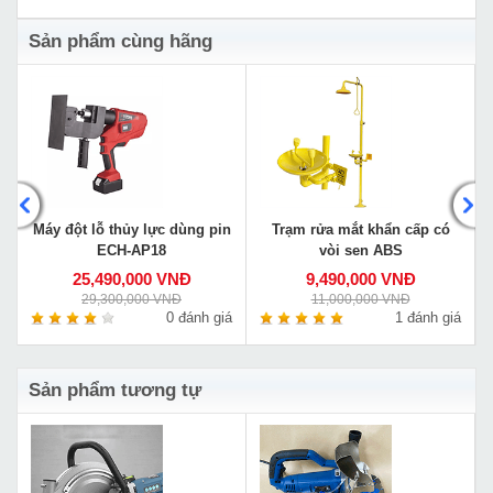
Sản phẩm cùng hãng
Máy đột lỗ thủy lực dùng pin
Trạm rửa mắt khẩn cấp có
ECH-AP18
vòi sen ABS
25,490,000 VNĐ
9,490,000 VNĐ
29,300,000 VNĐ
11,000,000 VNĐ
á
0 đánh giá
1 đánh giá
Sản phẩm tương tự