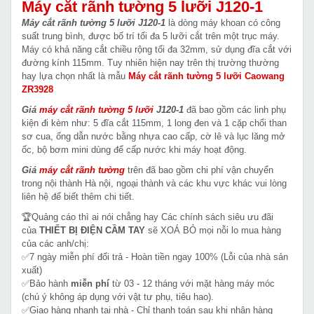
Máy cắt rãnh tường 5 lưỡi J120-1
Máy cắt rãnh tường 5 lưỡi J120-1
là dòng máy khoan có công
suất trung bình, được bố trí tối đa 5 lưỡi cắt trên một trục máy.
Máy có khả năng cắt chiều rộng tối đa 32mm, sử dụng đĩa cắt với
đường kính 115mm. Tuy nhiên hiện nay trên thị trường thường
hay lựa chọn nhất là mẫu
Máy cắt rãnh tường 5 lưỡi Caowang
ZR3928
Giá
máy cắt rãnh tường 5 lưỡi
J120-1
đã bao gồm các linh phụ
kiện đi kèm như: 5 đĩa cắt 115mm, 1 long đen và 1 cặp chổi than
sơ cua, ống dẫn nước bằng nhựa cao cấp, cờ lê và lục lăng mở
ốc, bộ bơm mini dùng để cấp nước khi máy hoạt động.
Giá
máy cắt rãnh tường
trên đã bao gồm chi phí vận chuyển
trong nội thành Hà nội, ngoại thành và các khu vực khác vui lòng
liên hệ để biết thêm chi tiết.
🏆Quảng cáo thì ai nói chẳng hay Các chính sách siêu ưu đãi
của
THIẾT BỊ ĐIỆN CẦM TAY
sẽ XOÁ BỎ mọi nỗi lo mua hàng
của các anh/chị:
✅7 ngày miễn phí đổi trả - Hoàn tiền ngay 100% (Lỗi của nhà sản
xuất)
✅Bảo hành
miễn phí
từ 03 - 12 tháng với mặt hàng máy móc
(chú ý không áp dụng với vật tư phụ, tiêu hao).
✅Giao hàng nhanh tại nhà - Chỉ thanh toán sau khi nhận hàng