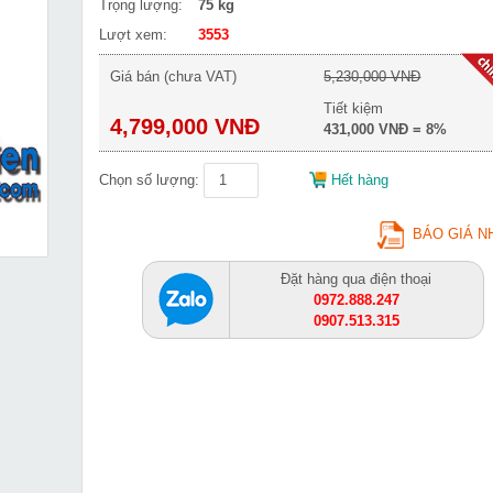
Trọng lượng:
75 kg
Lượt xem:
3553
Giá bán (chưa VAT)
5,230,000 VNĐ
Tiết kiệm
4,799,000 VNĐ
431,000 VNĐ = 8%
Chọn số lượng:
Hết hàng
BÁO GIÁ N
Đặt hàng qua điện thoại
0972.888.247
0907.513.315