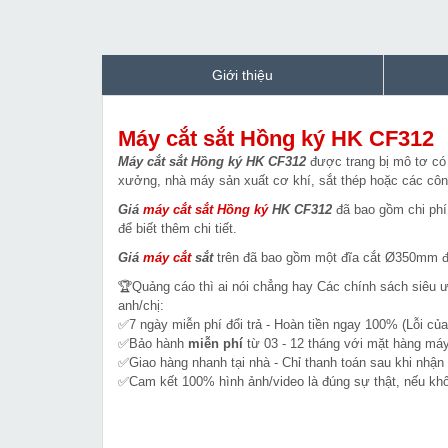
Giới thiệu
Máy cắt sắt Hồng ký HK CF312
Máy cắt sắt Hồng ký HK CF312
được trang bị mô tơ có 
xưởng, nhà máy sản xuất cơ khí, sắt thép hoặc các cô
Giá
máy cắt sắt Hồng ký
HK CF312
đã bao gồm chi phí 
để biết thêm chi tiết.
Giá
máy cắt
sắt
trên đã bao gồm một đĩa cắt Ø350mm đ
🏆Quảng cáo thì ai nói chẳng hay Các chính sách siêu 
anh/chị:
✅7 ngày miễn phí đổi trả - Hoàn tiền ngay 100% (Lỗi của
✅Bảo hành
miễn phí
từ 03 - 12 tháng với mặt hàng máy
✅Giao hàng nhanh tại nhà - Chỉ thanh toán sau khi nhận
✅Cam kết 100% hình ảnh/video là đúng sự thật, nếu k