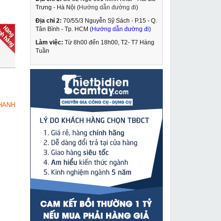
Trưng - Hà Nội (
Hướng dẫn đường đi
)
Địa chỉ 2:
70/55/3 Nguyễn Sỹ Sách - P.15 - Q.
Kéo cắt ống nhựa
Tân Bình - Tp. HCM (
Hướng dẫn đường đi
)
Stanley 14 442 22
Làm việc:
Từ 8h00 đến 18h00, T2- T7 Hàng
304,000 VNĐ
Tuần
415,000 VNĐ
Máy đột thủy lực cầm
MUA NGAY
tay Changyou MHP-20
3,949,000 VNĐ
HANH
5,490,000 VNĐ
Đầu đột lỗ thủy lực
MUA NGAY
Changyou CH-50
2,890,000 VNĐ
3,590,000 VNĐ
Máy đục bê tông Bosch
MUA NGAY
GSH 3E
5,839,000 VNĐ
6,890,000 VNĐ