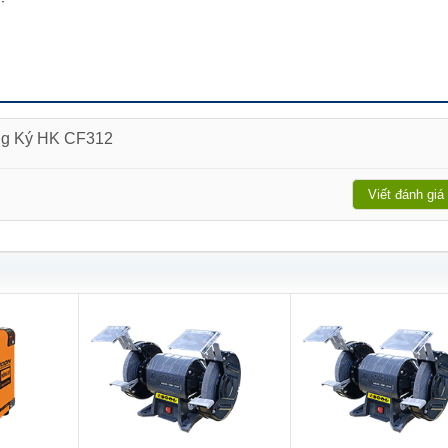
ồng Ký HK CF312
Viết đánh giá