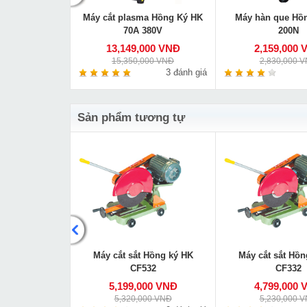
 Hồng Ký HK
Máy cắt plasma Hồng Ký HK
Máy hàn que Hồ
200Y
70A 380V
200N
000 VNĐ
13,149,000 VNĐ
2,159,000 
000 VNĐ
15,350,000 VNĐ
2,830,000 
0 đánh giá
3 đánh giá
Sản phẩm tương tự
 Feg EG-936
Máy cắt sắt Hồng ký HK
Máy cắt sắt Hồn
CF532
CF332
000 VNĐ
5,199,000 VNĐ
4,799,000 
00 VNĐ
5,320,000 VNĐ
5,230,000 