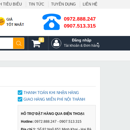
 TIÊU BIỂU
TIN TỨC
TUYỂN DỤNG
LIÊN HỆ
0972.888.247
0907.513.315
0
Đăng nhập
Tài khoản & Đơn hàng
THANH TOÁN KHI NHẬN HÀNG
GIAO HÀNG MIỄN PHÍ NỘI THÀNH
HỖ TRỢ ĐẶT HÀNG QUA ĐIỆN THOẠI:
Hotline:
0972.888.247 - 0907.513.315
Địa chỉ 1:
Số 82 Ngõ 651 Minh Khai - Hai Bà