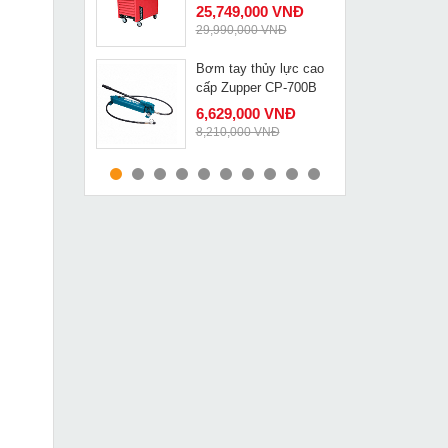
25,749,000 VNĐ
29,990,000 VNĐ
Bơm tay thủy lực cao
MUA NGAY
cấp Zupper CP-700B
6,629,000 VNĐ
8,210,000 VNĐ
Kéo cắt ống nhựa
MUA NGAY
Stanley 14 442 22
304,000 VNĐ
415,000 VNĐ
Máy đột thủy lực cầm
MUA NGAY
tay Changyou MHP-20
3,949,000 VNĐ
5,490,000 VNĐ
Đầu đột lỗ thủy lực
MUA NGAY
Changyou CH-50
2,890,000 VNĐ
3,590,000 VNĐ