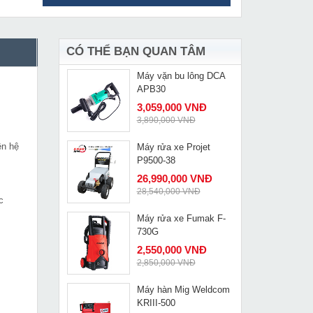
Máy khoan bê tông
MUA NGAY
Bosch GBH 2-24RE
2,949,000 VNĐ
3,550,000 VNĐ
CÓ THỂ BẠN QUAN TÂM
Máy vặn bu lông DCA
MUA NGAY
APB30
3,059,000 VNĐ
3,890,000 VNĐ
ên hệ
Máy rửa xe Projet
MUA NGAY
P9500-38
26,990,000 VNĐ
28,540,000 VNĐ
c
Máy rửa xe Fumak F-
MUA NGAY
730G
2,550,000 VNĐ
2,850,000 VNĐ
Máy hàn Mig Weldcom
MUA NGAY
KRIII-500