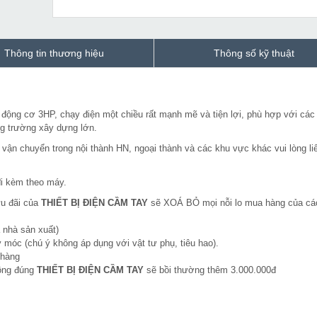
Thông tin thương hiệu
Thông số kỹ thuật
động cơ 3HP, chạy điện một chiều rất mạnh mẽ và tiện lợi, phù hợp với các
ng trường xây dựng lớn.
vận chuyển trong nội thành HN, ngoại thành và các khu vực khác vui lòng li
i kèm theo máy.
ưu đãi của
THIẾT BỊ ĐIỆN CẦM TAY
sẽ XOÁ BỎ mọi nỗi lo mua hàng của cá
 nhà sản xuất)
 móc (chú ý không áp dụng với vật tư phụ, tiêu hao).
 hàng
hông đúng
THIẾT BỊ ĐIỆN CẦM TAY
sẽ bồi thường thêm 3.000.000đ