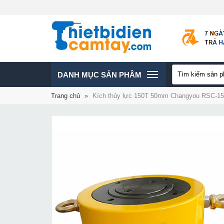
TOGGLE
DANH MỤC SẢN PHÂM
Trang chủ
»
Kích thủy lực 150T 50mm Changyou RSC-1
NAVIGATION