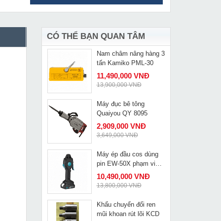
Máy khoan bắn vít
MUA NGAY
Kynko J1Z-KD11-13
829,000 VNĐ
935,000 VNĐ
CÓ THỂ BẠN QUAN TÂM
Nam châm nâng hàng 3
MUA NGAY
tấn Kamiko PML-30
11,490,000 VNĐ
13,900,000 VNĐ
Máy đục bê tông
MUA NGAY
Quaiyou QY 8095
2,909,000 VNĐ
3,649,000 VNĐ
Máy ép đầu cos dùng
MUA NGAY
pin EW-50X phạm vi
0.2-50mm2
10,490,000 VNĐ
13,800,000 VNĐ
Khẩu chuyển đổi ren
MUA NGAY
mũi khoan rút lõi KCD