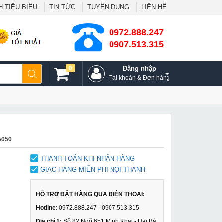
 TIÊU BIỂU
TIN TỨC
TUYỂN DỤNG
LIÊN HỆ
0972.888.247
0907.513.315
0
Đăng nhập
Tài khoản & Đơn hàng
5050
THANH TOÁN KHI NHẬN HÀNG
GIAO HÀNG MIỄN PHÍ NỘI THÀNH
HỖ TRỢ ĐẶT HÀNG QUA ĐIỆN THOẠI:
Hotline:
0972.888.247 - 0907.513.315
Địa chỉ 1:
Số 82 Ngõ 651 Minh Khai - Hai Bà