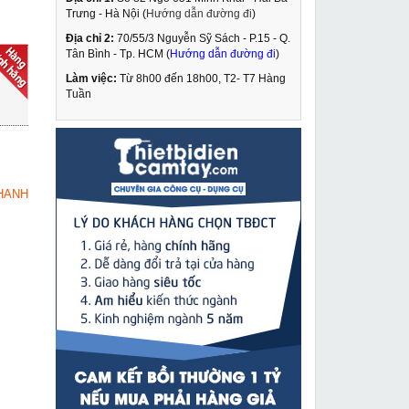
Trưng - Hà Nội (
Hướng dẫn đường đi
)
Địa chỉ 2:
70/55/3 Nguyễn Sỹ Sách - P.15 - Q.
Công tắc máy khoan
Tân Bình - Tp. HCM (
Hướng dẫn đường đi
)
rút lõi dongcheng
DZZ02 250
Làm việc:
Từ 8h00 đến 18h00, T2- T7 Hàng
95,000 VNĐ
Tuần
310,000 VNĐ
Máy hàn que LG MMA-
MUA NGAY
210
3,590,000 VNĐ
HANH
4,100,000 VNĐ
Máy cắt nhôm
MUA NGAY
Dongcheng DJX03 255
3,879,000 VNĐ
4,650,000 VNĐ
Máy khoan rút lõi
MUA NGAY
Kamiko OB-255
6,890,000 VNĐ
8,390,000 VNĐ