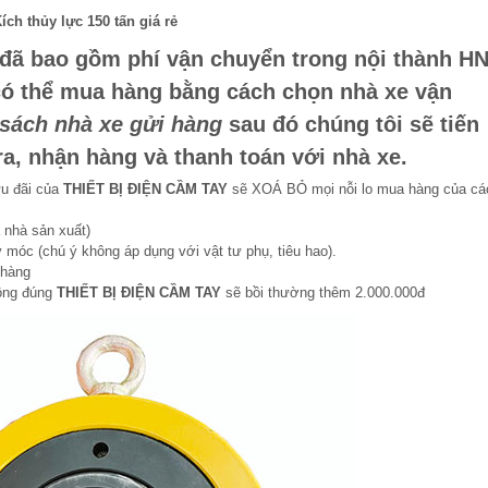
ích thủy lực 150 tấn giá rẻ
đã bao gồm phí vận chuyển trong nội thành HN
có thể mua hàng bằng cách chọn nhà xe vận
sách nhà xe gửi hàng
sau đó chúng tôi sẽ tiến
a, nhận hàng và thanh toán với nhà xe.
ưu đãi của
THIẾT BỊ ĐIỆN CẦM TAY
sẽ XOÁ BỎ mọi nỗi lo mua hàng của cá
 nhà sản xuất)
 móc (chú ý không áp dụng với vật tư phụ, tiêu hao).
 hàng
hông đúng
THIẾT BỊ ĐIỆN CẦM TAY
sẽ bồi thường thêm 2.000.000đ