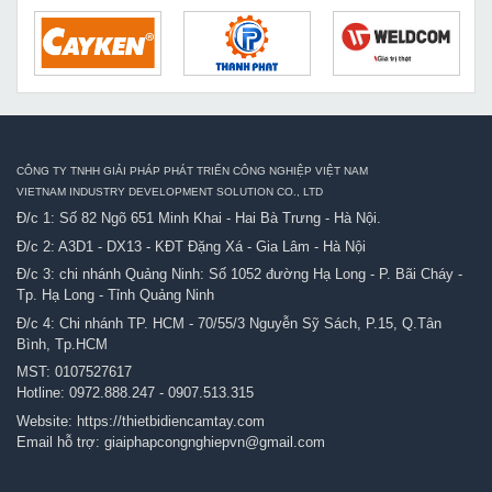
CÔNG TY TNHH GIẢI PHÁP PHÁT TRIỂN CÔNG NGHIỆP VIỆT NAM
VIETNAM INDUSTRY DEVELOPMENT SOLUTION CO., LTD
Đ/c 1: Số 82 Ngõ 651 Minh Khai - Hai Bà Trưng - Hà Nội.
Đ/c 2: A3D1 - DX13 - KĐT Đặng Xá - Gia Lâm - Hà Nội
Đ/c 3: chi nhánh Quảng Ninh: Số 1052 đường Hạ Long - P. Bãi Cháy -
Tp. Hạ Long - Tỉnh Quảng Ninh
Đ/c 4: Chi nhánh TP. HCM - 70/55/3 Nguyễn Sỹ Sách, P.15, Q.Tân
Bình, Tp.HCM
MST: 0107527617
Hotline:
0972.888.247
-
0907.513.315
Website:
https://thietbidiencamtay.com
Email hỗ trợ:
giaiphapcongnghiepvn@gmail.com