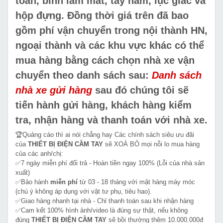
toàn, bình làm mát, tay nắm, lục giác và
hộp đựng. Đồng thời giá trên đã bao
gồm phí vận chuyển trong nội thành HN,
ngoại thành và các khu vực khác có thể
mua hàng bằng cách chọn nhà xe vận
chuyển theo danh sách sau:
Danh sách
nhà xe gửi hàng
sau đó chúng tôi sẽ
tiến hành gửi hàng, khách hàng kiểm
tra, nhận hàng và thanh toán với nhà xe.
🏆Quảng cáo thì ai nói chẳng hay Các chính sách siêu ưu đãi
của
THIẾT BỊ ĐIỆN CẦM TAY
sẽ XOÁ BỎ mọi nỗi lo mua hàng
của các anh/chị:
✅7 ngày miễn phí đổi trả - Hoàn tiền ngay 100% (Lỗi của nhà sản
xuất)
✅Bảo hành
miễn phí
từ 03 - 18 tháng với mặt hàng máy móc
(chú ý không áp dụng với vật tư phụ, tiêu hao).
✅Giao hàng nhanh tại nhà - Chỉ thanh toán sau khi nhận hàng
✅Cam kết 100% hình ảnh/video là đúng sự thật, nếu không
đúng
THIẾT BỊ ĐIỆN CẦM TAY
sẽ bồi thường thêm 10.000.000đ