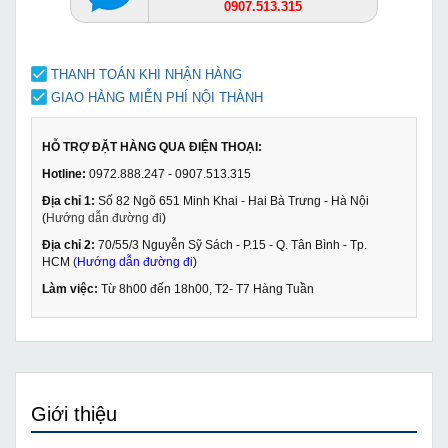
0907.513.315
THANH TOÁN KHI NHẬN HÀNG
GIAO HÀNG MIỄN PHÍ NỘI THÀNH
HỖ TRỢ ĐẶT HÀNG QUA ĐIỆN THOẠI:
Hotline:
0972.888.247 - 0907.513.315
Địa chỉ 1:
Số 82 Ngõ 651 Minh Khai - Hai Bà Trưng - Hà Nội
(
Hướng dẫn đường đi
)
Địa chỉ 2:
70/55/3 Nguyễn Sỹ Sách - P.15 - Q. Tân Bình - Tp.
HCM (
Hướng dẫn đường đi
)
Làm việc:
Từ 8h00 đến 18h00, T2- T7 Hàng Tuần
Giới thiệu