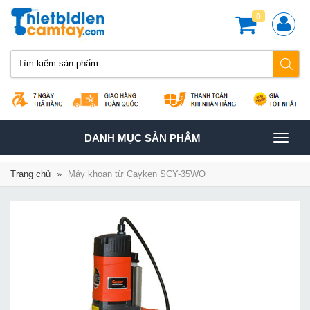
0
TOGGLE
DANH MỤC SẢN PHÂM
NAVIGATION
Trang chủ
»
Máy khoan từ Cayken SCY-35WO