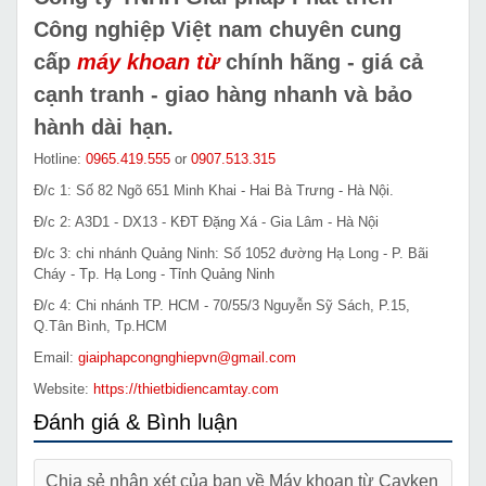
Công nghiệp Việt nam chuyên cung
cấp
máy khoan từ
chính hãng - giá cả
cạnh tranh - giao hàng nhanh và bảo
hành dài hạn.
Hotline:
0965.419.555
or
0907.513.315
Đ/c 1: Số 82 Ngõ 651 Minh Khai - Hai Bà Trưng - Hà Nội.
Đ/c 2: A3D1 - DX13 - KĐT Đặng Xá - Gia Lâm - Hà Nội
Đ/c 3: chi nhánh Quảng Ninh: Số 1052 đường Hạ Long - P. Bãi
Cháy - Tp. Hạ Long - Tỉnh Quảng Ninh
Đ/c 4: Chi nhánh TP. HCM - 70/55/3 Nguyễn Sỹ Sách, P.15,
Q.Tân Bình, Tp.HCM
Email:
giaiphapcongnghiepvn@gmail.com
Website:
https://thietbidiencamtay.com
Đánh giá & Bình luận
Chia sẻ nhận xét của bạn về Máy khoan từ Cayken