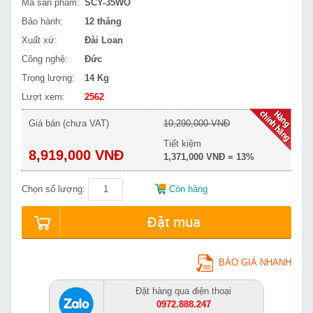
Mã sản phẩm:
SCY-35WO
Bảo hành:
12 tháng
Xuất xứ:
Đài Loan
Công nghệ:
Đức
Trọng lượng:
14 Kg
Lượt xem:
2562
Giá bán (chưa VAT)
10,290,000 VNĐ
Tiết kiệm
8,919,000 VNĐ
1,371,000 VNĐ = 13%
Chọn số lượng:
Còn hàng
Đặt mua
BÁO GIÁ NHANH
Đặt hàng qua điện thoại
0972.888.247