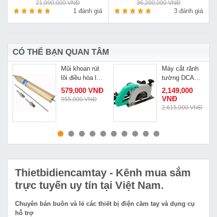
21,090,000 VNĐ
36,200,000 VNĐ
á
1 đánh giá
3 đánh giá
CÓ THỂ BẠN QUAN TÂM
Mũi khoan rút
Máy cắt rãnh
lõi điều hòa lắp
tường DCA
máy khoan
AZE02 180
579,000 VNĐ
2,149,000
thường D63
VNĐ
955,000 VNĐ
Đ
2,615,000 VNĐ
MUA NGAY
MUA NGAY
Thietbidiencamtay
- Kênh mua sắm
trực tuyến uy tín tại Việt Nam.
Chuyên bán buôn và lẻ các thiết bị điện cầm tay và dụng cụ
hỗ trợ