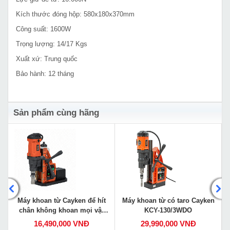
Kích thước đóng hộp: 580x180x370mm
Công suất: 1600W
Trọng lượng: 14/17 Kgs
Xuất xứ: Trung quốc
Bảo hành: 12 tháng
Sản phẩm cùng hãng
Máy khoan từ Cayken để hít
Máy khoan từ có taro Cayken
chân không khoan mọi vật
KCY-130/3WDO
liệu VS-35E
16,490,000 VNĐ
29,990,000 VNĐ