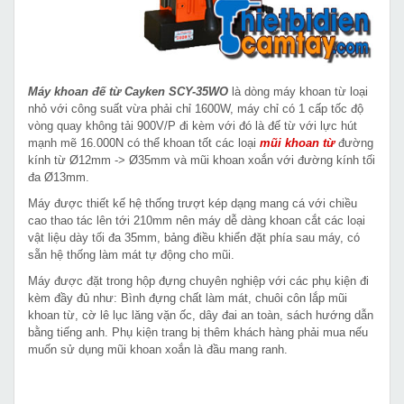
Máy khoan đế từ Cayken SCY-35WO
là dòng máy khoan từ loại
nhỏ với công suất vừa phải chỉ 1600W, máy chỉ có 1 cấp tốc độ
vòng quay không tải 900V/P đi kèm với đó là đế từ với lực hút
mạnh mẽ 16.000N có thể khoan tốt các loại
mũi khoan từ
đường
kính từ Ø12mm -> Ø35mm và mũi khoan xoắn với đường kính tối
đa Ø13mm.
Máy được thiết kế hệ thống trượt kép dạng mang cá với chiều
cao thao tác lên tới 210mm nên máy dễ dàng khoan cắt các loại
vật liệu dày tối đa 35mm, bảng điều khiển đặt phía sau máy, có
sẵn hệ thống làm mát tự động cho mũi.
Máy được đặt trong hộp đựng chuyên nghiệp với các phụ kiện đi
kèm đầy đủ như: Bình đựng chất làm mát, chuôi côn lắp mũi
khoan từ, cờ lê lục lăng vặn ốc, dây đai an toàn, sách hướng dẫn
bằng tiếng anh. Phụ kiện trang bị thêm khách hàng phải mua nếu
muốn sử dụng mũi khoan xoắn là đầu mang ranh.