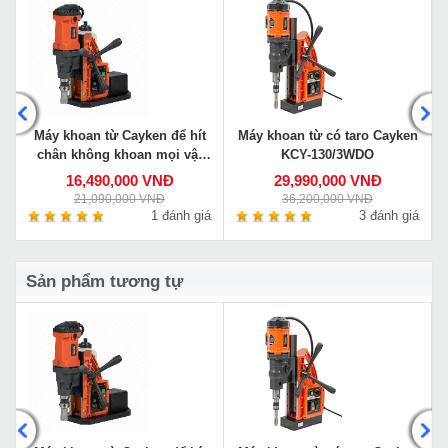
Máy khoan từ Cayken để hít
Máy khoan từ có taro Cayken
chân không khoan mọi vật
KCY-130/3WDO
liệu VS-35E
16,490,000 VNĐ
29,990,000 VNĐ
21,090,000 VNĐ
36,200,000 VNĐ
á
1 đánh giá
3 đánh giá
Sản phẩm tương tự