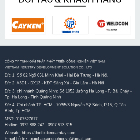
CÔNG TY TNHH GIẢI PHÁP PHÁT TRIỂN CÔNG NGHIỆP VIỆT NAM
VIETNAM INDUSTRY DEVELOPMENT SOLUTION CO., LTD
Đ/c 1: Số 82 Ngõ 651 Minh Khai - Hai Bà Trưng - Hà Nội.
Đ/c 2: A3D1 - DX13 - KĐT Đặng Xá - Gia Lâm - Hà Nội
Đ/c 3: chi nhánh Quảng Ninh: Số 1052 đường Hạ Long - P. Bãi Cháy -
Tp. Hạ Long - Tỉnh Quảng Ninh
Đ/c 4: Chi nhánh TP. HCM - 70/55/3 Nguyễn Sỹ Sách, P.15, Q.Tân
Bình, Tp.HCM
MST: 0107527617
Hotline:
0972.888.247
-
0907.513.315
Website:
https://thietbidiencamtay.com
Email hỗ trợ:
giaiphapcongnghiepvn@gmail.com