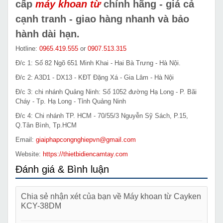
cấp
máy khoan từ
chính hãng - giá cả
cạnh tranh - giao hàng nhanh và bảo
hành dài hạn.
Hotline:
0965.419.555
or
0907.513.315
Đ/c 1: Số 82 Ngõ 651 Minh Khai - Hai Bà Trưng - Hà Nội.
Đ/c 2: A3D1 - DX13 - KĐT Đặng Xá - Gia Lâm - Hà Nội
Đ/c 3: chi nhánh Quảng Ninh: Số 1052 đường Hạ Long - P. Bãi
Cháy - Tp. Hạ Long - Tỉnh Quảng Ninh
Đ/c 4: Chi nhánh TP. HCM - 70/55/3 Nguyễn Sỹ Sách, P.15,
Q.Tân Bình, Tp.HCM
Email:
giaiphapcongnghiepvn@gmail.com
Website:
https://thietbidiencamtay.com
Đánh giá & Bình luận
Chia sẻ nhận xét của bạn về Máy khoan từ Cayken
KCY-38DM