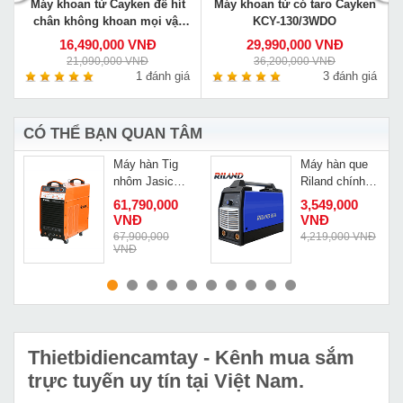
Máy khoan từ Cayken để hít
Máy khoan từ có taro Cayken
chân không khoan mọi vật
KCY-130/3WDO
liệu VS-35E
16,490,000 VNĐ
29,990,000 VNĐ
21,090,000 VNĐ
36,200,000 VNĐ
á
1 đánh giá
3 đánh giá
CÓ THỂ BẠN QUAN TÂM
Máy hàn Tig
Máy hàn que
nhôm Jasic
Riland chính
Tig-500PACDC
hãng MMA-
Đ
61,790,000
3,549,000
202GDM
VNĐ
VNĐ
67,900,000
4,219,000 VNĐ
VNĐ
MUA NGAY
MUA NGAY
Thietbidiencamtay
- Kênh mua sắm
trực tuyến uy tín tại Việt Nam.