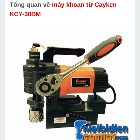
Tổng quan về
máy khoan từ Cayken
KCY-38DM