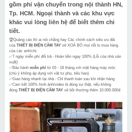
gồm phí vận chuyển trong nội thành HN,
Tp. HCM. Ngoại thành và các khu vực
khác vui lòng liên hệ để biết thêm chi
tiết.
🏆Quảng cáo thì ai nói chẳng hay Các chính sách siêu ưu đãi
của
THIẾT BỊ ĐIỆN CẦM TAY
sẽ XOÁ BỎ mọi nỗi lo mua hàng
của các anh/chị:
✅7 ngày miễn phí đổi trả - Hoàn tiền ngay 100% (Lỗi của nhà sản
xuất)
✅Bảo hành
miễn phí
từ 03 - 18 tháng với mặt hàng máy móc
(chú ý không áp dụng với vật tư phụ, tiêu hao).
✅Giao hàng nhanh tại nhà - Chỉ thanh toán sau khi nhận hàng
✅Cam kết 100% hình ảnh/video là đúng sự thật, nếu không
đúng
THIẾT BỊ ĐIỆN CẦM TAY
sẽ bồi thường thêm 10.000.000đ