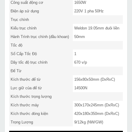
Công suất động cơ
1650W
Điện áp sử dụng
220V 1 pha 50Hz
Trục chính
Kiểu trục chính
Weldon 19.05mm đuôi liền
Hành Trình trục chính (đầu khoan)
50mm
Tốc độ
Số Cấp Tốc Độ
1
Dãy tốc độ trục chính
670 v/p
Đế Từ
Kích thước đế từ
156x80x50mm (DxRxC)
Lực giữ của đế từ
14500N
Kích thước trọng lượng
Kích thước máy
300x170x245mm (DxRxC)
Kích thước đóng kiện
420x180x350mm (DxRxC)
Trọng Lượng
9/12kg (NW/GW)