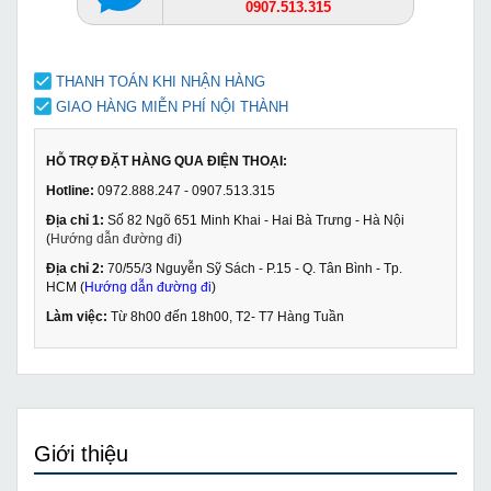
0907.513.315
THANH TOÁN KHI NHẬN HÀNG
GIAO HÀNG MIỄN PHÍ NỘI THÀNH
HỖ TRỢ ĐẶT HÀNG QUA ĐIỆN THOẠI:
Hotline:
0972.888.247 - 0907.513.315
Địa chỉ 1:
Số 82 Ngõ 651 Minh Khai - Hai Bà Trưng - Hà Nội
(
Hướng dẫn đường đi
)
Địa chỉ 2:
70/55/3 Nguyễn Sỹ Sách - P.15 - Q. Tân Bình - Tp.
HCM (
Hướng dẫn đường đi
)
Làm việc:
Từ 8h00 đến 18h00, T2- T7 Hàng Tuần
Giới thiệu