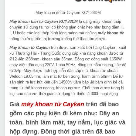
Máy khoan đế từ Cayken KCY-38DM
Máy khoan bàn từ Cayken KCY38DM
là dạng máy khoan thấp
chuyên sử dụng tại nơi có không gian chật hẹp như bụng dầm H,
I, U hoặc các loại thép hình lòng máng mà những
máy khoan từ
thông thường trên thị trường không thể thao tác được.
Máy khoan từ Cayken
trên được sản xuất bởi hãng Cayken, xuất
xứ Thượng Hải - Trung Quốc cung cấp khả năng khoan được từ
Ø12 đến Ø38mm, khoan sâu 35mm
.
Động cơ công suất 1650W,
chạy điện dân dụng 220V 1 pha 50Hz, động cơ nằm ngang, tốc độ
670v/p. Máy được tích hợp sẵn đầu cặp mũi khoan từ chuẩn
Weldon 19.05mm, làm mát từ bên trong, hành trình 50mm Đế từ
sản sinh ra lực hút kên đến 14500N đảm bảo độ bám dính kể cả
trong tư thế khoan ngang, khoan ngược. Chổi than được trang bị
loại cao cấp với thời gian sử dụng tối thiểu là 300h hoạt động.
Giá
máy khoan từ Cayken
trên đã bao
gồm các phụ kiện đi kèm như: Dây an
toàn, bình làm mát, tay nắm, lục giác và
hộp đựng. Đồng thời giá trên đã bao