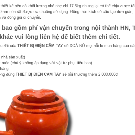
thiết kế nên có khối lượng nhỏ nhẹ chỉ 17.5kg nhưng lại có thể chịu được tải
t 160mm nên rất được ưa chuộng sử dụng. Đồng thời kích có cấu tạo đơn giản, 
h và đóng gói di chuyển
.
 bao gồm phí vận chuyển trong nội thành HN, 
ác vui lòng liên hệ để biết thêm chi tiết.
ưu đãi của
THIẾT BỊ ĐIỆN CẦM TAY
sẽ XOÁ BỎ mọi nỗi lo mua hàng của cá
 nhà sản xuất)
 móc (chú ý không áp dụng với vật tư phụ, tiêu hao).
 hàng
hông đúng
THIẾT BỊ ĐIỆN CẦM TAY
sẽ bồi thường thêm 2.000.000đ