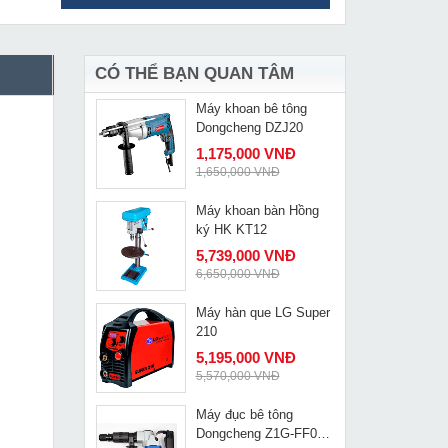
Đầu cắt cáp thủy lực
MUA NGAY
CPC-85
4,029,000 VNĐ
4,970,000 VNĐ
CÓ THỂ BẠN QUAN TÂM
Máy khoan bê tông
MUA NGAY
Dongcheng DZJ20
1,175,000 VNĐ
1,650,000 VNĐ
Máy khoan bàn Hồng
MUA NGAY
ký HK KT12
5,739,000 VNĐ
6,650,000 VNĐ
Máy hàn que LG Super
MUA NGAY
210
5,195,000 VNĐ
5,570,000 VNĐ
Máy đục bê tông
MUA NGAY
Dongcheng Z1G-FF04-