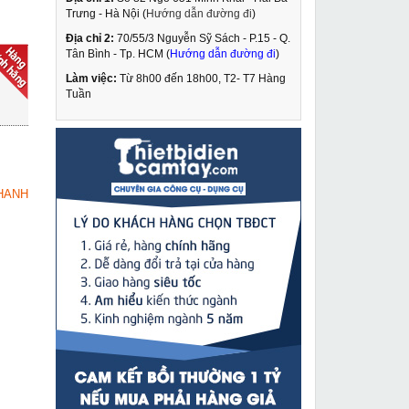
Trưng - Hà Nội (
Hướng dẫn đường đi
)
Địa chỉ 2:
70/55/3 Nguyễn Sỹ Sách - P.15 - Q.
Máy đục bê tông
Tân Bình - Tp. HCM (
Hướng dẫn đường đi
)
Sencan 726503
Làm việc:
Từ 8h00 đến 18h00, T2- T7 Hàng
3,390,000 VNĐ
Tuần
4,408,000 VNĐ
Máy khoan rút lõi bê
MUA NGAY
tông Shibuya TS092AS
43,586,000 VNĐ
HANH
49,720,000 VNĐ
Máy rửa xe Bosch
MUA NGAY
Aquatak 35-12
2,749,000 VNĐ
3,250,000 VNĐ
Máy khoan bắn vít
MUA NGAY
dùng pin Bosch GSB
140-LI
2,879,000 VNĐ
3,245,000 VNĐ