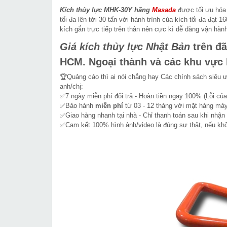
Kích thủy lực MHK-30Y
hãng
Masada
được tối ưu hóa 
tối đa lên tới 30 tấn với hành trình của kích tối đa đạ
kích gắn trực tiếp trên thân nên cực kì dễ dàng vận hàn
Giá kích thủy lực Nhật Bản
trên đã
HCM. Ngoại thành và các khu vực kh
🏆Quảng cáo thì ai nói chẳng hay Các chính sách siêu 
anh/chị:
✅7 ngày miễn phí đổi trả - Hoàn tiền ngay 100% (Lỗi của
✅Bảo hành
miễn phí
từ 03 - 12 tháng với mặt hàng máy
✅Giao hàng nhanh tại nhà - Chỉ thanh toán sau khi nhận
✅Cam kết 100% hình ảnh/video là đúng sự thật, nếu k