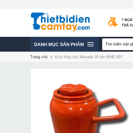
TOGGLE
DANH MỤC SẢN PHÂM
Trang chủ
»
Kích thủy lực Masada 30 tấn MHK-30Y
NAVIGATION