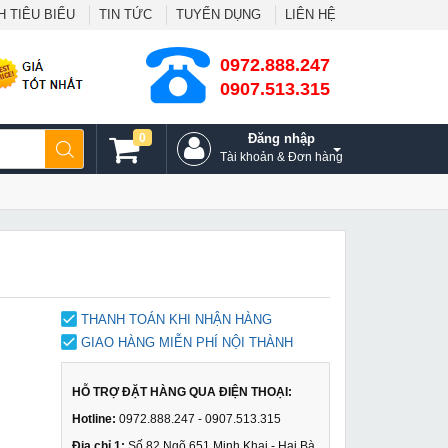
 TIÊU BIỂU
TIN TỨC
TUYỂN DỤNG
LIÊN HỆ
0972.888.247
0907.513.315
0
Đăng nhập
Tài khoản & Đơn hàng
THANH TOÁN KHI NHẬN HÀNG
GIAO HÀNG MIỄN PHÍ NỘI THÀNH
HỖ TRỢ ĐẶT HÀNG QUA ĐIỆN THOẠI:
Hotline:
0972.888.247 - 0907.513.315
Địa chỉ 1:
Số 82 Ngõ 651 Minh Khai - Hai Bà