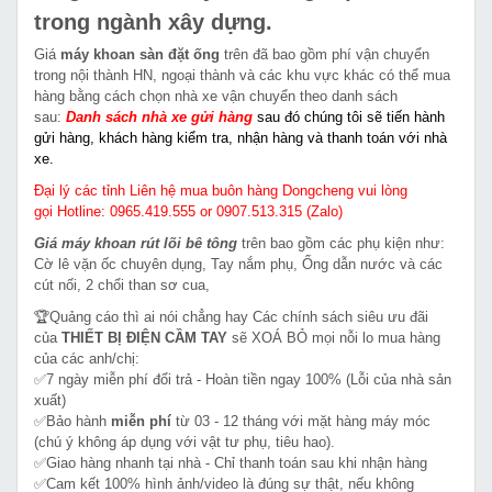
trong ngành xây dựng.
Giá
máy khoan sàn đặt ống
trên đã bao gồm phí vận chuyển
trong nội thành HN, ngoại thành và các khu vực khác có thể mua
hàng bằng cách chọn nhà xe vận chuyển theo danh sách
sau:
Danh sách nhà xe gửi hàng
sau đó chúng tôi sẽ tiến hành
gửi hàng, khách hàng kiểm tra, nhận hàng và thanh toán với nhà
xe.
Đại lý các tỉnh Liên hệ mua buôn hàng Dongcheng vui lòng
gọi Hotline: 0965.419.555 or 0907.513.315 (Zalo)
Giá máy khoan rút lõi bê tông
trên bao gồm các phụ kiện như:
Cờ lê vặn ốc chuyên dụng, Tay nắm phụ, Ống dẫn nước và các
cút nối, 2 chổi than sơ cua,
🏆Quảng cáo thì ai nói chẳng hay Các chính sách siêu ưu đãi
của
THIẾT BỊ ĐIỆN CẦM TAY
sẽ XOÁ BỎ mọi nỗi lo mua hàng
của các anh/chị:
✅7 ngày miễn phí đổi trả - Hoàn tiền ngay 100% (Lỗi của nhà sản
xuất)
✅Bảo hành
miễn phí
từ 03 - 12 tháng với mặt hàng máy móc
(chú ý không áp dụng với vật tư phụ, tiêu hao).
✅Giao hàng nhanh tại nhà - Chỉ thanh toán sau khi nhận hàng
✅Cam kết 100% hình ảnh/video là đúng sự thật, nếu không