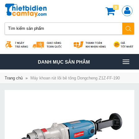
0
TOGGLE
DANH MỤC SẢN PHÂM
NAVIGATION
Trang chủ
»
Máy khoan rút lõi bê tông Dongcheng Z1Z-FF-190