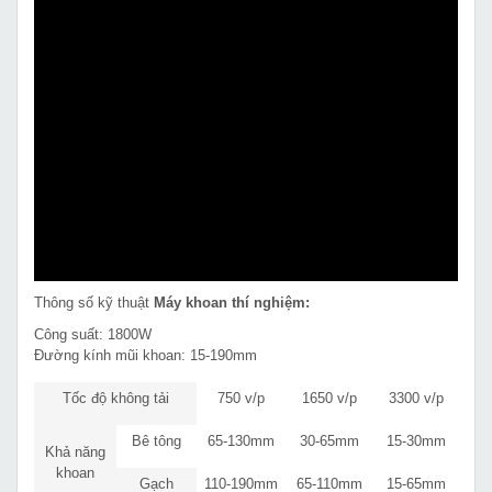
Thông số kỹ thuật
Máy khoan thí nghiệm:
Công suất: 1800W
Đường kính mũi khoan: 15-190mm
Tốc độ không tải
750 v/p
1650 v/p
3300 v/p
Bê tông
65-130mm
30-65mm
15-30mm
Khả năng
khoan
Gạch
110-190mm
65-110mm
15-65mm