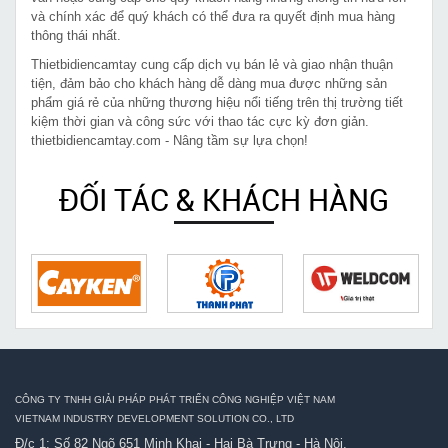
và chính xác để quý khách có thể đưa ra quyết định mua hàng
thông thái nhất.
Thietbidiencamtay cung cấp dịch vụ bán lẻ và giao nhận thuận
tiện, đảm bảo cho khách hàng dễ dàng mua được những sản
phẩm giá rẻ của những thương hiệu nổi tiếng trên thị trường tiết
kiệm thời gian và công sức với thao tác cực kỳ đơn giản.
thietbidiencamtay.com - Nâng tầm sự lựa chọn!
ĐỐI TÁC & KHÁCH HÀNG
CÔNG TY TNHH GIẢI PHÁP PHÁT TRIỂN CÔNG NGHIỆP VIỆT NAM
VIETNAM INDUSTRY DEVELOPMENT SOLUTION CO., LTD
Đ/c 1: Số 82 Ngõ 651 Minh Khai - Hai Bà Trưng - Hà Nội.