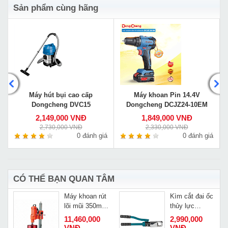
Sản phẩm cùng hãng
Máy hút bụi cao cấp
Máy khoan Pin 14.4V
Dongcheng DVC15
Dongcheng DCJZ24-10EM
2,149,000 VNĐ
1,849,000 VNĐ
2,730,000 VNĐ
2,330,000 VNĐ
á
0 đánh giá
0 đánh giá
CÓ THỂ BẠN QUAN TÂM
Máy khoan rút
Kìm cắt đai ốc
lõi mũi 350mm
thủy lực
Kamiko SCY-
Changyou JK-
11,460,000
2,990,000
3050
27
VNĐ
VNĐ