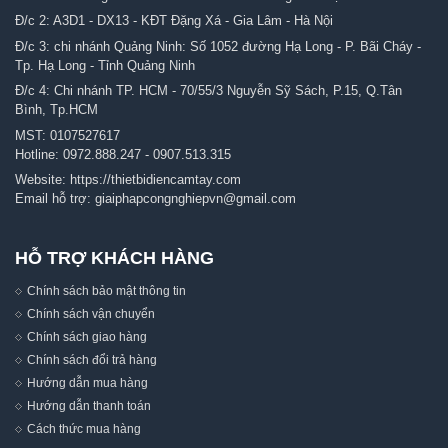
Đ/c 2: A3D1 - DX13 - KĐT Đặng Xá - Gia Lâm - Hà Nội
Đ/c 3: chi nhánh Quảng Ninh: Số 1052 đường Hạ Long - P. Bãi Cháy -
Tp. Hạ Long - Tỉnh Quảng Ninh
Đ/c 4: Chi nhánh TP. HCM - 70/55/3 Nguyễn Sỹ Sách, P.15, Q.Tân
Bình, Tp.HCM
MST: 0107527617
Hotline:
0972.888.247
-
0907.513.315
Website:
https://thietbidiencamtay.com
Email hỗ trợ:
giaiphapcongnghiepvn@gmail.com
HỖ TRỢ KHÁCH HÀNG
Chính sách bảo mật thông tin
Chính sách vận chuyển
Chính sách giao hàng
Chính sách đổi trả hàng
Hướng dẫn mua hàng
Hướng dẫn thanh toán
Cách thức mua hàng