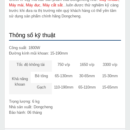
Máy mài
,
Máy đục
,
Máy cắt sắt
...luôn được thử nghiệm kỹ càng
trước khi đưa ra thị trường nên quý khách hàng có thể yên tâm
sử dụng sản phẩm chính hãng Dongcheng.
Thông số kỹ thuật
Công suất: 1800W
Đường kính mũi khoan: 15-190mm
Tốc độ không tải
750 v/p
1650 v/p
3300 v/p
Bê tông
65-130mm
30-65mm
15-30mm
Khả năng
khoan
Gạch
110-190mm
65-110mm
15-65mm
Trọng lượng: 6 kg
Nhà sản xuất: Dongcheng
Bảo hành: 06 tháng