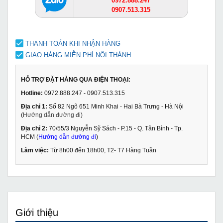
0972.888.247
0907.513.315
THANH TOÁN KHI NHẬN HÀNG
GIAO HÀNG MIỄN PHÍ NỘI THÀNH
HỖ TRỢ ĐẶT HÀNG QUA ĐIỆN THOẠI:
Hotline:
0972.888.247 - 0907.513.315
Địa chỉ 1:
Số 82 Ngõ 651 Minh Khai - Hai Bà Trưng - Hà Nội
(
Hướng dẫn đường đi
)
Địa chỉ 2:
70/55/3 Nguyễn Sỹ Sách - P.15 - Q. Tân Bình - Tp.
HCM (
Hướng dẫn đường đi
)
Làm việc:
Từ 8h00 đến 18h00, T2- T7 Hàng Tuần
Giới thiệu