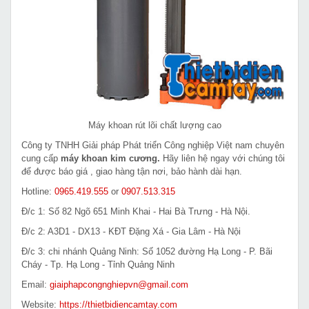
Máy khoan rút lõi chất lượng cao
Công ty TNHH Giải pháp Phát triển Công nghiệp Việt nam chuyên
cung cấp
máy khoan kim cương.
Hãy liên hệ ngay với chúng tôi
để được báo giá , giao hàng tận nơi, bảo hành dài hạn.
Hotline:
0965.419.555
or
0907.513.315
Đ/c 1: Số 82 Ngõ 651 Minh Khai - Hai Bà Trưng - Hà Nội.
Đ/c 2: A3D1 - DX13 - KĐT Đặng Xá - Gia Lâm - Hà Nội
Đ/c 3: chi nhánh Quảng Ninh: Số 1052 đường Hạ Long - P. Bãi
Cháy - Tp. Hạ Long - Tỉnh Quảng Ninh
Email:
giaiphapcongnghiepvn@gmail.com
Website:
https://thietbidiencamtay.com