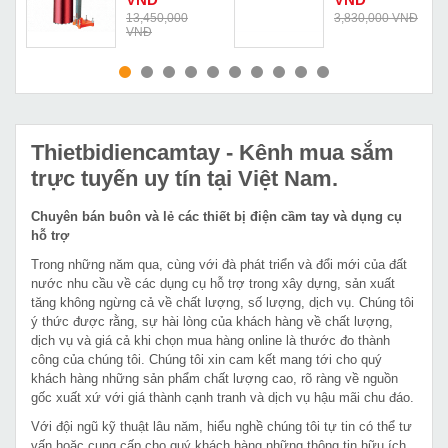
Đ
13,450,000
3,830,000 VNĐ
VNĐ
MUA NGAY
MUA NGAY
Thietbidiencamtay
- Kênh mua sắm
trực tuyến uy tín tại Việt Nam.
Chuyên bán buôn và lẻ các thiết bị điện cầm tay và dụng cụ
hỗ trợ
Trong những năm qua, cùng với đà phát triển và đổi mới của đất
nước nhu cầu về các dụng cụ hỗ trợ trong xây dựng, sản xuất
tăng không ngừng cả về chất lượng, số lượng, dịch vụ. Chúng tôi
ý thức được rằng, sự hài lòng của khách hàng về chất lượng,
dịch vụ và giá cả khi chọn mua hàng online là thước đo thành
công của chúng tôi. Chúng tôi xin cam kết mang tới cho quý
khách hàng những sản phẩm chất lượng cao, rõ ràng về nguồn
gốc xuất xứ với giá thành cạnh tranh và dịch vụ hậu mãi chu đáo.
Với đội ngũ kỹ thuật lâu năm, hiểu nghề chúng tôi tự tin có thể tư
vấn hoặc cung cấp cho quý khách hàng những thông tin hữu ích