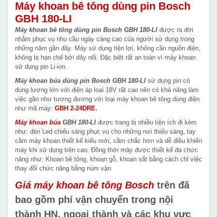
Máy khoan bê tông dùng pin Bosch
GBH 180-LI
Máy khoan bê tông dùng pin Bosch GBH 180-LI
được ra đời
nhằm phục vụ nhu cầu ngày càng cao của người sử dụng trong
những năm gần đây. Máy sử dụng tiện lợi, không cần nguồn điện,
không bị hạn chế bởi dây nối. Đặc biệt rất an toàn vì máy khoan
sử dụng pin Li-ion.
Máy khoan búa dùng pin Bosch GBH 180-LI
sử dụng pin có
dung lượng lớn với điện áp loại 18V rất cao nên có khả năng làm
việc gần như tương đương với loại máy khoan bê tông dùng điện
như mã máy:
GBH 2-24DRE
.
Máy khoan búa
GBH 180-LI
được trang bị nhiều tiện ích đi kèm
như: đèn Led chiếu sáng phục vụ cho những nơi thiếu sáng, tay
cầm máy khoan thiết kế kiểu mới, cầm chắc hơn và dễ điều khiển
máy khi sử dụng trên cao. Đồng thời máy được thiết kế đa chức
năng như: Khoan bê tông, khoan gỗ, khoan sắt bằng cách chỉ việc
thay đổi chức năng bằng núm vặn.
Giá máy khoan bê tông Bosch
trên
đã
bao gồm phí vận chuyển trong nội
thành HN, ngoại thành và các khu vực