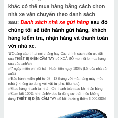
khác
có thể mua hàng bằng cách chọn
nhà xe vận chuyển theo danh sách
sau:
Danh sách nhà xe gửi hàng
sau đó
chúng tôi sẽ tiến hành gửi hàng, khách
hàng kiểm tra, nhận hàng và thanh toán
với nhà xe
.
🏆Quảng cáo thì ai nói chẳng hay Các chính sách siêu ưu đãi
của
THIẾT BỊ ĐIỆN CẦM TAY
sẽ XOÁ BỎ mọi nỗi lo mua hàng
của các anh/chị:
✅7 ngày miễn phí đổi trả - Hoàn tiền ngay 100% (Lỗi của nhà sản
xuất)
✅Bảo hành
miễn phí
từ 03 - 12 tháng với mặt hàng máy móc
(chú ý không áp dụng với vật tư phụ, tiêu hao).
✅Giao hàng nhanh tại nhà - Chỉ thanh toán sau khi nhận hàng
✅Cam kết 100% hình ảnh/video là đúng sự thật, nếu không
đúng
THIẾT BỊ ĐIỆN CẦM TAY
sẽ bồi thường thêm 6.000.000đ