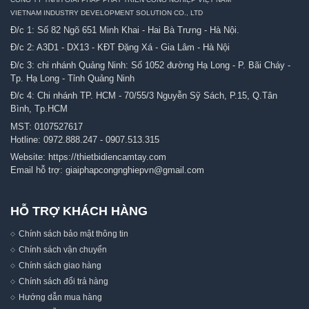
VIETNAM INDUSTRY DEVELOPMENT SOLUTION CO., LTD
Đ/c 1: Số 82 Ngõ 651 Minh Khai - Hai Bà Trưng - Hà Nội.
Đ/c 2: A3D1 - DX13 - KĐT Đặng Xá - Gia Lâm - Hà Nội
Đ/c 3: chi nhánh Quảng Ninh: Số 1052 đường Hạ Long - P. Bãi Cháy -
Tp. Hạ Long - Tỉnh Quảng Ninh
Đ/c 4: Chi nhánh TP. HCM - 70/55/3 Nguyễn Sỹ Sách, P.15, Q.Tân
Bình, Tp.HCM
MST: 0107527617
Hotline:
0972.888.247
-
0907.513.315
Website:
https://thietbidiencamtay.com
Email hỗ trợ:
giaiphapcongnghiepvn@gmail.com
HỖ TRỢ KHÁCH HÀNG
Chính sách bảo mật thông tin
Chính sách vận chuyển
Chính sách giao hàng
Chính sách đổi trả hàng
Hướng dẫn mua hàng