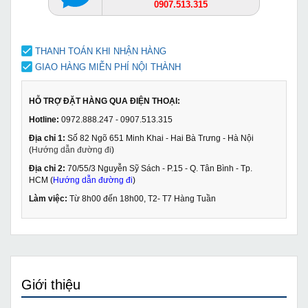
0907.513.315
THANH TOÁN KHI NHẬN HÀNG
GIAO HÀNG MIỄN PHÍ NỘI THÀNH
HỖ TRỢ ĐẶT HÀNG QUA ĐIỆN THOẠI:
Hotline:
0972.888.247 - 0907.513.315
Địa chỉ 1:
Số 82 Ngõ 651 Minh Khai - Hai Bà Trưng - Hà Nội
(
Hướng dẫn đường đi
)
Địa chỉ 2:
70/55/3 Nguyễn Sỹ Sách - P.15 - Q. Tân Bình - Tp.
HCM (
Hướng dẫn đường đi
)
Làm việc:
Từ 8h00 đến 18h00, T2- T7 Hàng Tuần
Giới thiệu