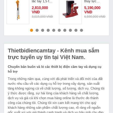
P
lắc tay 1,5 tấn
thủy lực
Deasan D15
Masada 5 tấn
2,810,000
5,190,000
MHCK-5T
VNĐ
VNĐ
3,015,000 VNĐ
6,590,000 VNĐ
MUA NGAY
MUA NGAY
Thietbidiencamtay
- Kênh mua sắm
trực tuyến uy tín tại Việt Nam.
Chuyên bán buôn và lẻ các thiết bị điện cầm tay và dụng cụ
hỗ trợ
Trong những năm qua, cùng với đà phát triển và đổi mới của đất
nước nhu cầu về các dụng cụ hỗ trợ trong xây dựng, sản xuất
tăng không ngừng cả về chất lượng, số lượng, dịch vụ. Chúng tôi
ý thức được rằng, sự hài lòng của khách hàng về chất lượng,
dịch vụ và giá cả khi chọn mua hàng online là thước đo thành
công của chúng tôi. Chúng tôi xin cam kết mang tới cho quý
khách hàng những sản phẩm chất lượng cao, rõ ràng về nguồn
gốc xuất xứ với giá thành cạnh tranh và dịch vụ hậu mãi chu đáo.