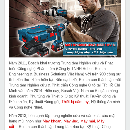
Năm 2011, Bosch khai trương Trung tâm Nghiên cứu và Phát
triển Công nghệ Phần mềm (Công ty TNHH Robert Bosch
Engineering & Business Solutions Việt Nam) với trên 900 cộng sự
tính đến thời điểm hiện tại. Bên cạnh đó, Bosch còn thành lập một
Trung tâm Nghiên cứu & Phát triển Công nghệ Ô tô tại TP. Hồ Chí
Minh vào năm 2014. Hiện nay, Bosch Việt Nam có 6 ngành hàng
kinh doanh: Phụ tùng và Thiết bị Ô tô; Kỹ thuật Truyền động và
Điều khiển; Kỹ thuật Đóng gói;
Thiết bị cầm tay
; Hệ thống An ninh
và Công nghệ Nhiệt.
Năm 2013, bên cạnh tập trung nghiên cứu và sản xuất các mặt
hàng mũi nhọn như
Máy khoan
,
Máy đục
,
Máy mài
,
Máy
cắt
....Bosch còn thành lập Trung tâm đào tạo Kỹ thuật Công