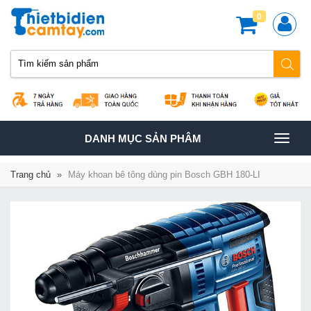
0
TOGGLE
DANH MỤC SẢN PHÂM
NAVIGATION
Trang chủ
»
Máy khoan bê tông dùng pin Bosch GBH 180-LI