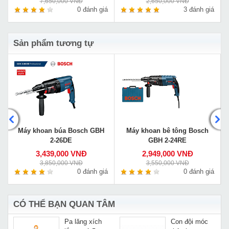
7,650,000 VNĐ
2,650,000 VNĐ
á
0 đánh giá
3 đánh giá
Sản phẩm tương tự
Máy khoan búa Bosch GBH
Máy khoan bê tông Bosch
2-26DE
GBH 2-24RE
3,439,000 VNĐ
2,949,000 VNĐ
3,850,000 VNĐ
3,550,000 VNĐ
á
0 đánh giá
0 đánh giá
CÓ THỂ BẠN QUAN TÂM
Pa lăng xích
Con đội móc