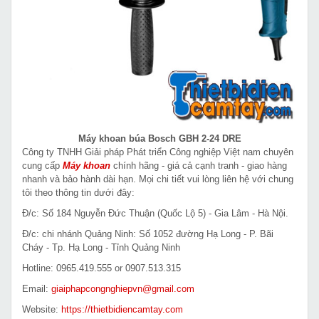
Máy khoan búa Bosch GBH 2-24 DRE
Công ty TNHH Giải pháp Phát triển Công nghiệp Việt nam chuyên
cung cấp
Máy khoan
chính hãng - giá cả cạnh tranh - giao hàng
nhanh và bảo hành dài hạn. Mọi chi tiết vui lòng liên hệ với chung
tôi theo thông tin dưới đây:
Đ/c: Số 184 Nguyễn Đức Thuận (Quốc Lộ 5) - Gia Lâm - Hà Nội.
Đ/c: chi nhánh Quảng Ninh: Số 1052 đường Hạ Long - P. Bãi
Cháy - Tp. Hạ Long - Tỉnh Quảng Ninh
Hotline: 0965.419.555 or 0907.513.315
Email:
giaiphapcongnghiepvn@gmail.com
Website:
https://thietbidiencamtay.com