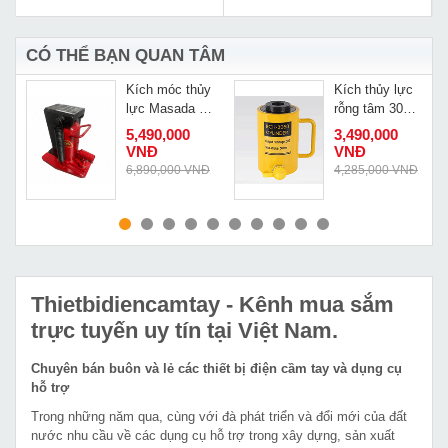
CÓ THỂ BẠN QUAN TÂM
Kích móc thủy
Kích thủy lực
lực Masada 5
rỗng tâm 30
tấn MHCK-
tấn Changyou
5,490,000
3,490,000
5RS-2
RCH3050
VNĐ
VNĐ
Đ
6,890,000 VNĐ
4,285,000 VNĐ
MUA NGAY
MUA NGAY
Thietbidiencamtay
- Kênh mua sắm
trực tuyến uy tín tại Việt Nam.
Chuyên bán buôn và lẻ các thiết bị điện cầm tay và dụng cụ
hỗ trợ
Trong những năm qua, cùng với đà phát triển và đổi mới của đất
nước nhu cầu về các dụng cụ hỗ trợ trong xây dựng, sản xuất