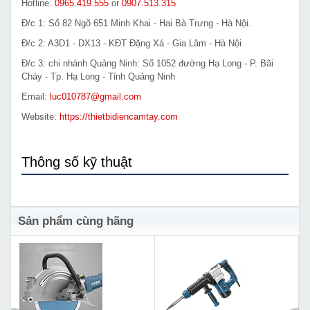
Hotline:
0965.419.555
or
0907.513.315
Đ/c 1: Số 82 Ngõ 651 Minh Khai - Hai Bà Trưng - Hà Nội.
Đ/c 2: A3D1 - DX13 - KĐT Đặng Xá - Gia Lâm - Hà Nội
Đ/c 3: chi nhánh Quảng Ninh: Số 1052 đường Hạ Long - P. Bãi
Cháy - Tp. Hạ Long - Tỉnh Quảng Ninh
Email:
luc010787@gmail.com
Website:
https://thietbidiencamtay.com
Thông số kỹ thuật
Sản phẩm cùng hãng