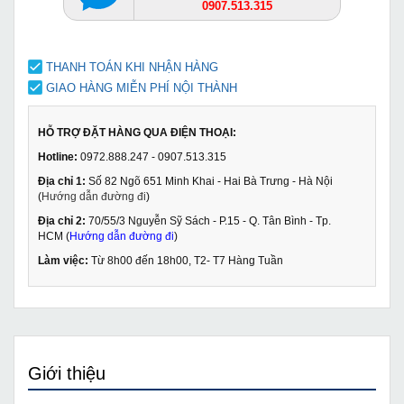
0907.513.315
THANH TOÁN KHI NHẬN HÀNG
GIAO HÀNG MIỄN PHÍ NỘI THÀNH
HỖ TRỢ ĐẶT HÀNG QUA ĐIỆN THOẠI:
Hotline:
0972.888.247 - 0907.513.315
Địa chỉ 1:
Số 82 Ngõ 651 Minh Khai - Hai Bà Trưng - Hà Nội
(
Hướng dẫn đường đi
)
Địa chỉ 2:
70/55/3 Nguyễn Sỹ Sách - P.15 - Q. Tân Bình - Tp.
HCM (
Hướng dẫn đường đi
)
Làm việc:
Từ 8h00 đến 18h00, T2- T7 Hàng Tuần
Giới thiệu