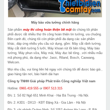
Máy bào vữa tường chính hãng
Sản phẩm
máy thi công hoàn thiện bề mặt
do chúng tôi phân
phối được rất nhiều thợ thi công hoàn thiện tin tưởng, ưa chuộng.
Bên cạnh đó, chúng tôi còn phân phối đa dạng các sản phẩm
khác, đáp ứng nhiều yêu cầu sử dụng, gồm: Máy cắt rãnh tường,
Máy cắt rãnh tường 5 lưỡi, Máy khoan rút lõi bên tông, Máy bào
tường, Máy phun vữa, Máy mài, Máy đục bê tông...với nhiều mẫu
mã phong phú, đa dạng như: Jasic, Riland, Bosch, Caowang,
Welcom.
Mọi nhu cầu, vui lòng liên hệ ngay với chúng tôi để được báo giá ,
giao hàng tận nơi, bảo hành dài hạn
Công ty TNHH Giải pháp Phát triển Công nghiệp Việt nam
Hotline:
0965.419.555
or
0907.513.315
Đ/c 1: Số 82 Ngõ 651 Minh Khai - Hai Bà Trưng - Hà Nội.
Đ/c 2: A3D1 - DX13 - KĐT Đặng Xá - Gia Lâm - Hà Nội
Đ/c 3: chi nhánh Quảng Ninh: Số 1052 đường Hạ Long - P. Bãi