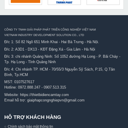
CÔNG TY TNHH GIẢI PHÁP PHÁT TRIỂN CÔNG NGHIỆP VIỆT NAM
VIETNAM INDUSTRY DEVELOPMENT SOLUTION CO., LTD
Đ/c 1: Số 82 Ngõ 651 Minh Khai - Hai Bà Trưng - Hà Nội.
Đ/c 2: A3D1 - DX13 - KĐT Đặng Xá - Gia Lâm - Hà Nội
Đ/c 3: chi nhánh Quảng Ninh: Số 1052 đường Hạ Long - P. Bãi Cháy -
Tp. Hạ Long - Tỉnh Quảng Ninh
Đ/c 4: Chi nhánh TP. HCM - 70/55/3 Nguyễn Sỹ Sách, P.15, Q.Tân
Bình, Tp.HCM
MST: 0107527617
Hotline:
0972.888.247
-
0907.513.315
Website:
https://thietbidiencamtay.com
Email hỗ trợ:
giaiphapcongnghiepvn@gmail.com
HỖ TRỢ KHÁCH HÀNG
Chính sách bảo mật thông tin