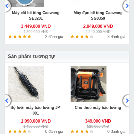
Máy cắt bê tông Caowang
Máy đục bê tông Caowang
SE3201
SG0350
3,449,000 VNĐ
2,049,000 VNĐ
4,200,000 VNĐ
2,540,000 VNĐ
á
2 đánh giá
3 đánh giá
Sản phẩm tương tự
Bộ lưỡi máy bào tường JP-
Cho thuê máy bào tường
001
1,090,000 VNĐ
349,000 VNĐ
1,450,000 VNĐ
520,000 VNĐ
á
0 đánh giá
0 đánh giá