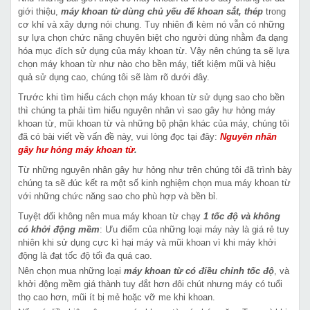
giới thiệu,
máy khoan từ dùng chủ yếu để khoan sắt, thép
trong
cơ khí và xây dựng nói chung. Tuy nhiên đi kèm nó vẫn có những
sự lựa chọn chức năng chuyên biệt cho người dùng nhằm đa dạng
hóa mục đích sử dụng của máy khoan từ. Vậy nên chúng ta sẽ lựa
chọn máy khoan từ như nào cho bền máy, tiết kiệm mũi và hiệu
quả sử dụng cao, chúng tôi sẽ làm rõ dưới đây.
Trước khi tìm hiểu cách chọn máy khoan từ sử dụng sao cho bền
thì chúng ta phải tìm hiểu nguyên nhân vì sao gây hư hỏng máy
khoan từ, mũi khoan từ và những bộ phận khác của máy, chúng tôi
đã có bài viết về vấn đề này, vui lòng đọc tại đây:
Nguyên nhân
gây hư hỏng máy khoan từ
.
Từ những nguyên nhân gây hư hỏng như trên chúng tôi đã trình bày
chúng ta sẽ đúc kết ra một số kinh nghiệm chọn mua máy khoan từ
với những chức năng sao cho phù hợp và bền bỉ.
Tuyệt đối không nên mua máy khoan từ chạy
1 tốc độ và không
có khởi động mềm
: Ưu điểm của những loại máy này là giá rẻ tuy
nhiên khi sử dụng cực kì hại máy và mũi khoan vì khi máy khởi
động là đạt tốc độ tối đa quá cao.
Nên chọn mua những loại
máy khoan từ có điều chỉnh tốc độ
, và
khởi động mềm giá thành tuy đắt hơn đôi chút nhưng máy có tuổi
thọ cao hơn, mũi ít bị mẻ hoặc vỡ me khi khoan.