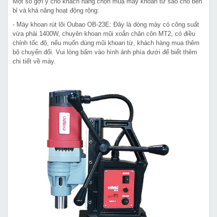
Một số gợi ý cho khách hàng chọn mua máy khoan từ sao cho bền
bỉ và khả năng hoạt động rộng:
- Máy khoan rút lõi Oubao OB-23E: Đây là dòng máy có công suất
vừa phải 1400W, chuyên khoan mũi xoắn chân côn MT2, có điều
chỉnh tốc độ, nếu muốn dùng mũi khoan từ, khách hàng mua thêm
bộ chuyển đổi. Vui lòng bấm vào hình ảnh phía dưới để biết thêm
chi tiết về máy.