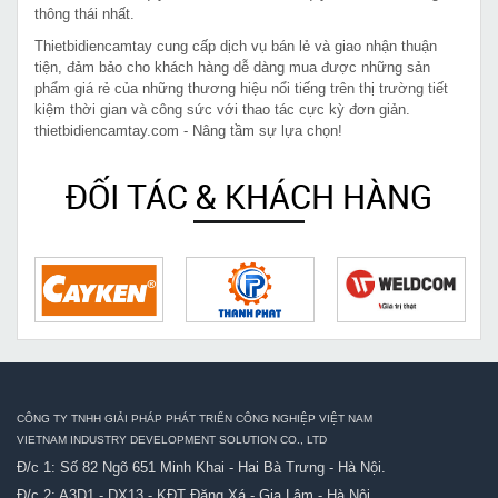
thông thái nhất.
Thietbidiencamtay cung cấp dịch vụ bán lẻ và giao nhận thuận
tiện, đảm bảo cho khách hàng dễ dàng mua được những sản
phẩm giá rẻ của những thương hiệu nổi tiếng trên thị trường tiết
kiệm thời gian và công sức với thao tác cực kỳ đơn giản.
thietbidiencamtay.com - Nâng tầm sự lựa chọn!
ĐỐI TÁC & KHÁCH HÀNG
CÔNG TY TNHH GIẢI PHÁP PHÁT TRIỂN CÔNG NGHIỆP VIỆT NAM
VIETNAM INDUSTRY DEVELOPMENT SOLUTION CO., LTD
Đ/c 1: Số 82 Ngõ 651 Minh Khai - Hai Bà Trưng - Hà Nội.
Đ/c 2: A3D1 - DX13 - KĐT Đặng Xá - Gia Lâm - Hà Nội