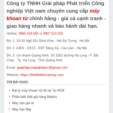
Công ty TNHH Giải pháp Phát triển Công
nghiệp Việt nam chuyên cung cấp
máy
khoan từ
chính hãng - giá cả cạnh tranh -
giao hàng nhanh và bảo hành dài hạn.
Hotline:
0965.419.555
or
0907.513.315
Đ/c 1: Số 82 Ngõ 651 Minh Khai - Hai Bà Trưng - Hà Nội.
Đ/c 2: A3D1 - DX13 - KĐT Đặng Xá - Gia Lâm - Hà Nội
Đ/c 3: chi nhánh Quảng Ninh: Số 1052 đường Hạ Long - P. Bãi
Cháy - Tp. Hạ Long - Tỉnh Quảng Ninh
Email:
giaiphapcongnghiepvn@gmail.com
Website:
https://thietbidiencamtay.com
TIN BÀI KHÁC
Đại lý máy khoan rút lõi tại Tp HCM
Phân biệt thật giả hàng Makita
Máy hàn giá rẻ
Máy hàn Mig