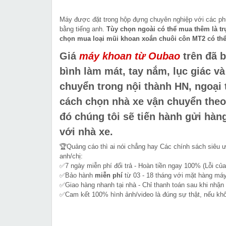
Máy được đặt trong hộp đựng chuyên nghiệp với các phụ
bằng tiếng anh.
Tùy chọn ngoài có thể mua thêm là tr
chọn mua loại mũi khoan xoắn chuôi côn MT2 có thể 
Giá
máy khoan từ Oubao
trên đã b
bình làm mát, tay nắm, lục giác v
chuyển trong nội thành HN, ngoại
cách chọn nhà xe vận chuyển the
đó chúng tôi sẽ tiến hành gửi hàn
với nhà xe.
🏆Quảng cáo thì ai nói chẳng hay Các chính sách siêu 
anh/chị:
✅7 ngày miễn phí đổi trả - Hoàn tiền ngay 100% (Lỗi của
✅Bảo hành
miễn phí
từ 03 - 18 tháng với mặt hàng máy
✅Giao hàng nhanh tại nhà - Chỉ thanh toán sau khi nhận
✅Cam kết 100% hình ảnh/video là đúng sự thật, nếu k