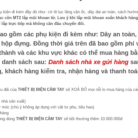
 kiện đi kèm đầy đủ như: cờ lê lục lăng vặn ốc, dây đai an toàn, sách hướn
ục côn MT2 lắp mũi khoan từ. Lưu ý khi lắp mũi khoan xoắn khách hàng
lắp trực tiếp mà không cần đầu chuyển đổi.
ao gồm các phụ kiện đi kèm như: Dây an toàn,
à hộp đựng. Đồng thời giá trên đã bao gồm phí 
 thành và các khu vực khác có thể mua hàng b
o danh sách sau:
Danh sách nhà xe gửi hàng
sa
g, khách hàng kiểm tra, nhận hàng và thanh to
ưu đãi của
THIẾT BỊ ĐIỆN CẦM TAY
sẽ XOÁ BỎ mọi nỗi lo mua hàng của cá
 nhà sản xuất)
 móc (chú ý không áp dụng với vật tư phụ, tiêu hao).
 hàng
hông đúng
THIẾT BỊ ĐIỆN CẦM TAY
sẽ bồi thường thêm 10.000.000đ