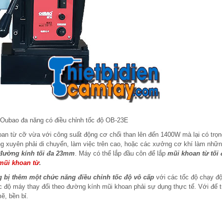
Oubao đa năng có điều chỉnh tốc độ OB-23E
an từ cỡ vừa với công suất động cơ chổi than lên đến 1400W mà lại có trọn
g xuyên phải di chuyển, làm việc trên cao, hoặc các xưởng cơ khí làm nhữn
đường kính tối đa 23mm
. Máy có thể lắp đầu côn để lắp
mũi khoan từ tối 
mũi khoan từ
.
g bị thêm một chức năng điều chỉnh tốc độ vô cấp
với các tốc độ chạy đ
c độ máy thay đổi theo đường kính mũi khoan phải sự dụng thực tế. Với đế 
ẽ, bền bỉ.