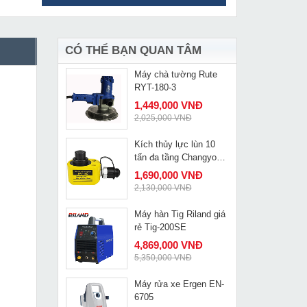
Máy khoan rút lõi bê
MUA NGAY
tông cầm tay Kamiko
MOD-8110
1,749,000 VNĐ
2,390,000 VNĐ
CÓ THỂ BẠN QUAN TÂM
Máy chà tường Rute
MUA NGAY
RYT-180-3
1,449,000 VNĐ
2,025,000 VNĐ
Kích thủy lực lùn 10
MUA NGAY
tấn đa tầng Changyou
FPY-10D
1,690,000 VNĐ
2,130,000 VNĐ
Máy hàn Tig Riland giá
MUA NGAY
rẻ Tig-200SE
4,869,000 VNĐ
5,350,000 VNĐ
Máy rửa xe Ergen EN-
MUA NGAY
6705