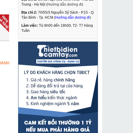
Trưng - Hà Nội (
Hướng dẫn đường đi
)
Địa chỉ 2:
70/55/3 Nguyễn Sỹ Sách - P.15 - Q.
Pa lăng xích lắc tay
Tân Bình - Tp. HCM (
Hướng dẫn đường đi
)
Kawasaki 0.75 tấn
1.5m VA-0.75
Làm việc:
Từ 8h00 đến 18h00, T2- T7 Hàng
1,500,000 VNĐ
Tuần
1,640,000 VNĐ
Máy cắt plasma Riland
MUA NGAY
CUT-80GT
15,199,000 VNĐ
HANH
16,790,000 VNĐ
Máy khoan từ Cayken
MUA NGAY
SCY-36/2WDO
14,690,000 VNĐ
16,500,000 VNĐ
Máy khoan bàn Hồng
MUA NGAY
ký HK KT10
4,349,000 VNĐ
4,750,000 VNĐ