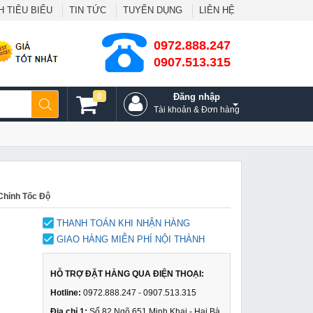
 TIÊU BIỂU
TIN TỨC
TUYỂN DỤNG
LIÊN HỆ
0972.888.247
0907.513.315
0
Đăng nhập
Tài khoản & Đơn hàng
Chỉnh Tốc Độ
THANH TOÁN KHI NHẬN HÀNG
GIAO HÀNG MIỄN PHÍ NỘI THÀNH
HỖ TRỢ ĐẶT HÀNG QUA ĐIỆN THOẠI:
Hotline:
0972.888.247 - 0907.513.315
Địa chỉ 1:
Số 82 Ngõ 651 Minh Khai - Hai Bà