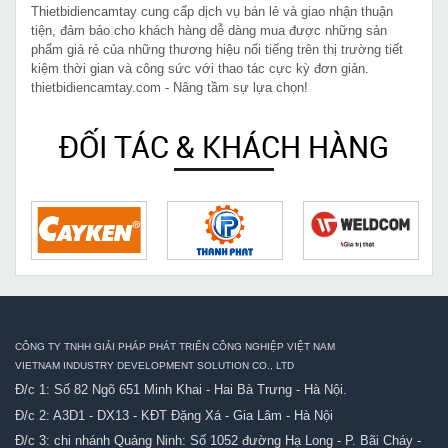
Thietbidiencamtay cung cấp dịch vụ bán lẻ và giao nhận thuận
tiện, đảm bảo cho khách hàng dễ dàng mua được những sản
phẩm giá rẻ của những thương hiệu nổi tiếng trên thị trường tiết
kiệm thời gian và công sức với thao tác cực kỳ đơn giản.
thietbidiencamtay.com - Nâng tầm sự lựa chọn!
ĐỐI TÁC & KHÁCH HÀNG
CÔNG TY TNHH GIẢI PHÁP PHÁT TRIỂN CÔNG NGHIỆP VIỆT NAM
VIETNAM INDUSTRY DEVELOPMENT SOLUTION CO., LTD
Đ/c 1: Số 82 Ngõ 651 Minh Khai - Hai Bà Trưng - Hà Nội.
Đ/c 2: A3D1 - DX13 - KĐT Đặng Xá - Gia Lâm - Hà Nội
Đ/c 3: chi nhánh Quảng Ninh: Số 1052 đường Hạ Long - P. Bãi Cháy -