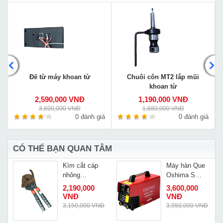
Đế từ máy khoan từ
Chuôi côn MT2 lắp mũi
khoan từ
2,590,000 VNĐ
1,190,000 VNĐ
3,600,000 VNĐ
1,680,000 VNĐ
á
0 đánh giá
0 đánh giá
CÓ THỂ BẠN QUAN TÂM
Kìm cắt cáp
Máy hàn Que
ấn
nhông
Oshima S
-
Changyou J75
MOS 200N
2,190,000
3,600,000
VNĐ
VNĐ
3,150,000 VNĐ
3,950,000 VNĐ