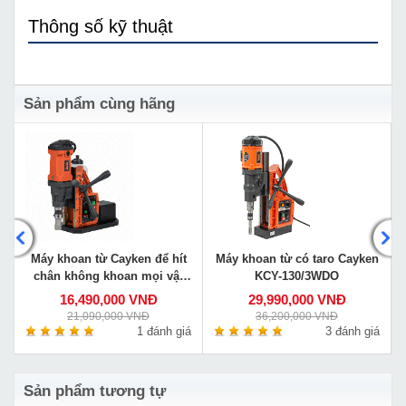
Thông số kỹ thuật
Sản phẩm cùng hãng
Máy khoan từ Cayken để hít
Máy khoan từ có taro Cayken
chân không khoan mọi vật
KCY-130/3WDO
liệu VS-35E
16,490,000 VNĐ
29,990,000 VNĐ
21,090,000 VNĐ
36,200,000 VNĐ
á
1 đánh giá
3 đánh giá
Sản phẩm tương tự