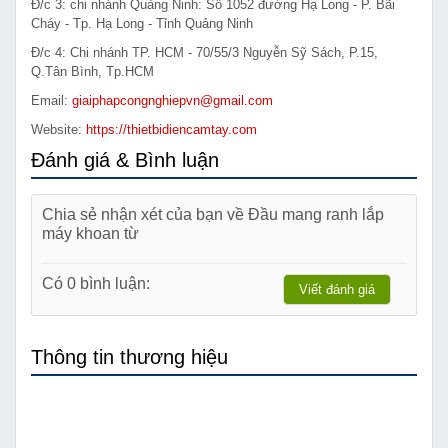
Đ/c 3: chi nhánh Quảng Ninh: Số 1052 đường Hạ Long - P. Bãi
Cháy - Tp. Hạ Long - Tỉnh Quảng Ninh
Đ/c 4: Chi nhánh TP. HCM - 70/55/3 Nguyễn Sỹ Sách, P.15,
Q.Tân Bình, Tp.HCM
Email:
giaiphapcongnghiepvn@gmail.com
Website:
https://thietbidiencamtay.com
Đánh giá & Bình luận
Chia sẻ nhận xét của bạn về Đầu mang ranh lắp
máy khoan từ
Có 0 bình luận:
Viết đánh giá
Thông tin thương hiệu