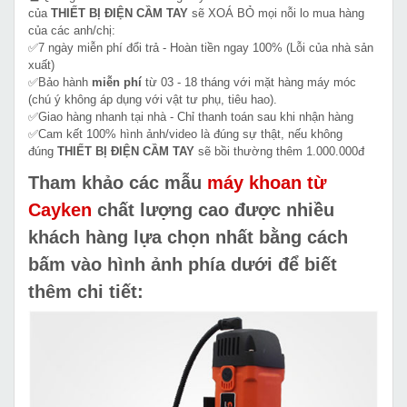
của
THIẾT BỊ ĐIỆN CẦM TAY
sẽ XOÁ BỎ mọi nỗi lo mua hàng
của các anh/chị:
✅7 ngày miễn phí đổi trả - Hoàn tiền ngay 100% (Lỗi của nhà sản
xuất)
✅Bảo hành
miễn phí
từ 03 - 18 tháng với mặt hàng máy móc
(chú ý không áp dụng với vật tư phụ, tiêu hao).
✅Giao hàng nhanh tại nhà - Chỉ thanh toán sau khi nhận hàng
✅Cam kết 100% hình ảnh/video là đúng sự thật, nếu không
đúng
THIẾT BỊ ĐIỆN CẦM TAY
sẽ bồi thường thêm 1.000.000đ
Tham khảo các mẫu
máy khoan từ
Cayken
chất lượng cao được nhiều
khách hàng lựa chọn nhất bằng cách
bấm vào hình ảnh phía dưới để biết
thêm chi tiết: