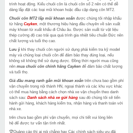
trình hoạt động. Kiểu chuôi côn là chuôi côn số 2 nên có thể dễ
dàng lắp đặt các loại mũi khoan hoặc đầu cặp dạng côn MT2.
Chuôi côn MT2 lắp mũi khoan xoắn
được chúng tôi nhập khẩu
từ hãng
Cayken
, một thương hiệu hàng đầu chuyên về sản xuất
máy khoan từ xuất khẩu đi Châu âu. Được sản xuất từ vật liệu
thép cường độ cao trải qua quá trình gia nhiệt tiêu chuẩn Đức nên
chất lượng và tuổi thọ cao.
Lưu ý
khi thay chuôi côn người sử dụng phải kiểm tra kỹ model
máy và chủng loại chuôi côn để đảm bảo thay đúng loại, nếu
không sẽ không thể sử dụng được. Đồng thời người mua cũng
nên
mua chuôi côn chính hãng Cayken
để đảm bảo chất lượng
và tuổi thọ.
Giá
đầu mang ranh gắn mũi khoan xoắn
trên chưa bao gồm phí
vận chuyển trong nội thành HN, ngoại thành và các khu vực khác
có thể mua hàng bằng cách chọn nhà xe vận chuyển theo danh
sách sau:
Danh sách nhà xe gửi hàng
sau đó chúng tôi sẽ tiến
hành gửi hàng, khách hàng kiểm tra, nhận hàng và thanh toán với
nhà xe.
trên chưa bao gồm phí vận chuyển, mọi chi tiết vui lòng liên
hệ để được tư vấn tận tình nhất.
🏆Quảng cáo thì ai nói chẳng hay Các chính sách siêu ưu đãi